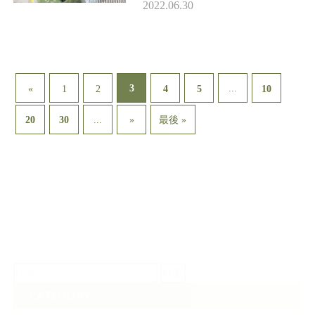
愛好家の間で、 タバコの話をす
2022.06.30
は稀有だと思いますが、 …
3
...
«
1
2
4
5
10
...
20
30
»
最後 »
検
索:
CATEGORY