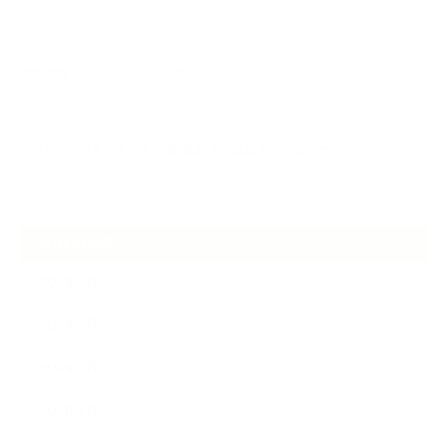
2026.07.01
ケアは気づくことから始まっている
2026.06.30
アロマの源流をたずねて 〜植物は1人では生きていない〜
ARCHIVE
2026年7月
2026年6月
2026年5月
2026年4月