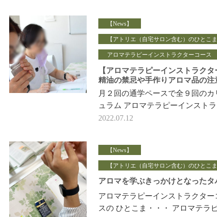
常なら「頑張って…
【News】
【アトリエ（自宅サロン含む）のひとこ
アロマテラピーインストラクターコース
【アロマテラピーインストラクタ
精油の禁忌や手作りアロマ品の注
項の伝え方
月２回の通学ペースで全９回のカ
ュラム アロマテラピーインスト
ーコースの 最終回のレッスンが
2022.07.12
ました。 当スクールは、 …
【News】
【アトリエ（自宅サロン含む）のひとこ
アロマを学ぶきっかけとなったタ
アロマテラピーインストラクター
スの ひとこま・・・ アロマテラ