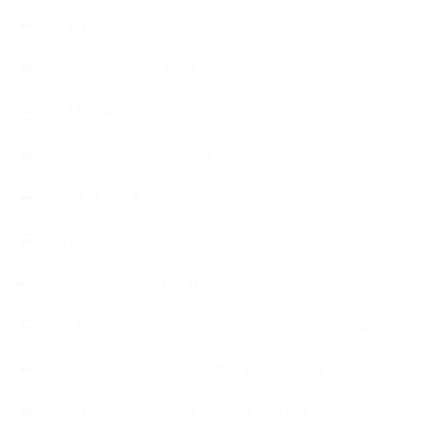
【暮らしアロマ＆ハーブレシピ】
【石けんとコスメの本】
【石けんラッピング】
【美と健康のアロマ商品】
【道具・器具】
お知らせ
アロマセラピスト資格対応コース
アロマテラピーアドバイザーコースレッスン詳細
アロマテラピーアドバイザー対応アロマ検定コース
アロマテラピーインストラクターコース