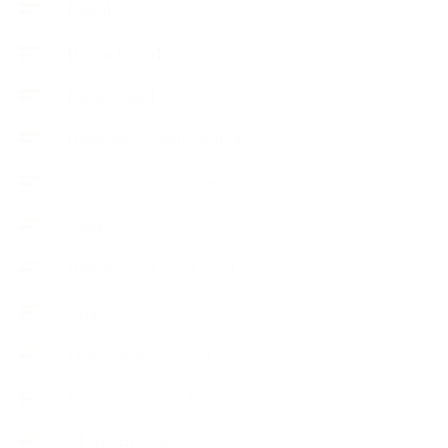
【News】
【Lesson Report】
【About school】
【Handmade Soap&Cosmetics】
++アロマティック・ハーバルライフ
++知識
【Body&mindメンテナンス】
++お勧め
【外部・出張/レッスン】
【コラボレーション】
∟季節の石けん＆アロマ