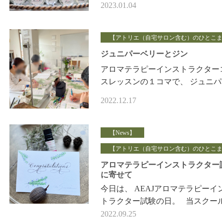
告記事です。 他人から見たファ
2023.01.04
インプレッションと 自分が感じ
【アトリエ（自宅サロン含む）のひとこ
ジュニパーベリーとジン
アロマテラピーインストラクター
スレッスンの１コマで、 ジュニ
リーという精油のプロフィールの
2022.12.17
の時、 お酒のジンの話になりま
&…
【News】
【アトリエ（自宅サロン含む）のひとこ
アロマテラピーインストラクター
に寄せて
今日は、 AEAJアロマテラピーイ
トラクター試験の日。 当スクー
らも、生徒さんが 受験されます。
2022.09.25