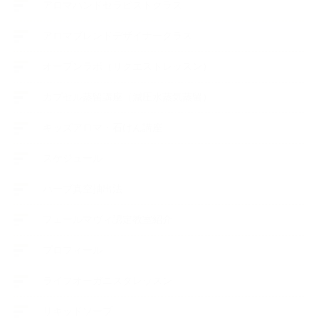
アロマハンドセラピストクラス
アロマブレンドデザイナークラス
オープンラボ（リクエストレッスン）
カプセル蒸留講座（減圧水蒸気蒸留）
キッズアロマ・石けん講座
スケジュール
ハーブ真空抽出法
フェールマヴィ認定教室紹介
プロフィール
ライフオーガニスタレッスン
リキッドソープ