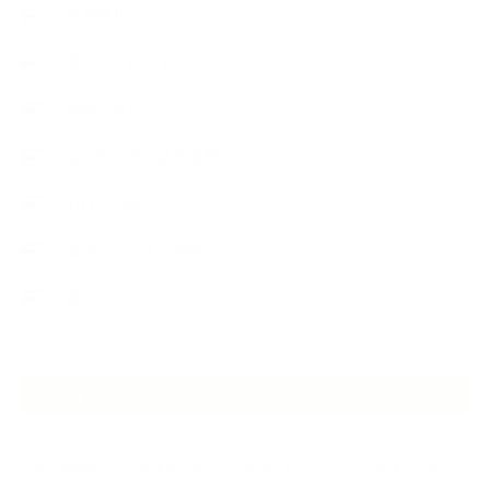
教室便利グッズ
暮らしアロマ＋
植物と暮らし
生徒様の声、講座感想
石けんの旅
講演・セミナー登壇
香りアート
NEW ARTICLE
2026.07.06
自分が見極めたものを正直に届ける｜植物と香り、石けんの仕事で大切に
し…