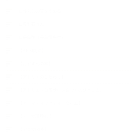
∟暮らしの質を高める
∟母乳石けん
∟長島塾（長島司先生）
【AEAJ関連】
【おすすめの本】
【アトリエのこだわり】
【アトリエ（自宅サロン含む）のひとこま】
【アロマティックティータイム】
【アロマ環境/山】
【アロマ関連】