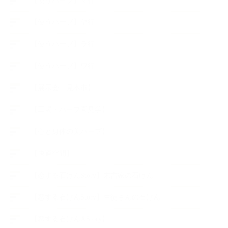
【使うハーブ】マ行
【使うハーブ】ヤ行
【使うハーブ】ラ行
【使うハーブ】ワ行
【展示会、見本市】
【工場・ハーブ園見学】
【心と身体の美ハーブ】
【快適空間】
【恋する石けんStory】末吉家の石けん
【恋する石けんStory】生徒さんの石けん
【恋する石けん®Story】