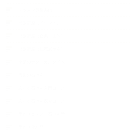
レッスン募集案内
出張講座（イベント）
出張講座（企業・団体）
出張講座（住宅展示場）
季節のボタニカルタイム
市販の石けん
恋する石けん入門コース
恋する石けん探究コース
手作りコスメ・石けん学
手作り化粧品