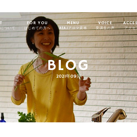
T
FOR YOU
MENU
VOICE
ACCE
ィについて
はじめての方へ
AEAJアロマ資格
受講生の声
アクセ
BLOG
2021年09月