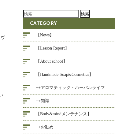
検
索:
CATEGORY
【News】
マヴ
【Lesson Report】
【About school】
【Handmade Soap&Cosmetics】
++アロマティック・ハーバルライフ
い
++知識
【Body&mindメンテナンス】
++お勧め