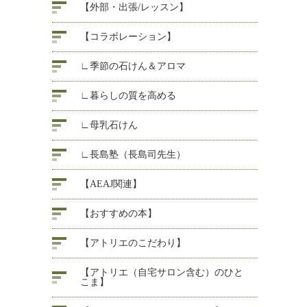
【外部・出張/レッスン】
【コラボレーション】
∟季節の石けん＆アロマ
∟暮らしの質を高める
∟母乳石けん
∟長島塾（長島司先生）
【AEAJ関連】
【おすすめの本】
【アトリエのこだわり】
【アトリエ（自宅サロン含む）のひと
こま】