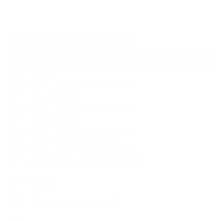
検
索:
CATEGORY
【News】
【Lesson Report】
【About school】
【Handmade Soap&Cosmetics】
++アロマティック・ハーバルライフ
++知識
【Body&mindメンテナンス】