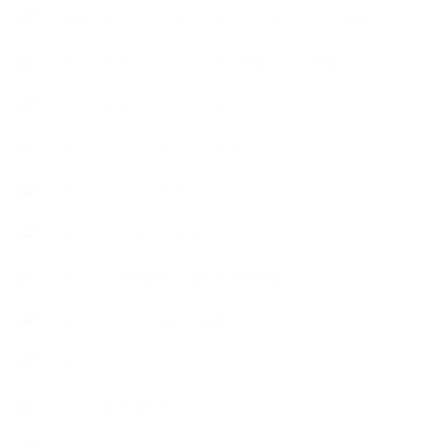
アロマテラピーアドバイザーコースレッスン詳細
アロマテラピーアドバイザー対応アロマ検定コース
アロマテラピーインストラクターコース
アロマハンドセラピストクラス
アロマブレンドデザイナークラス
オープンラボ（リクエストレッスン）
カプセル蒸留講座（減圧水蒸気蒸留）
キッズアロマ・石けん講座
スケジュール
ハーブ真空抽出法