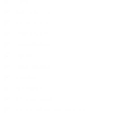
++お勧め
【外部・出張/レッスン】
【コラボレーション】
∟季節の石けん＆アロマ
∟暮らしの質を高める
∟母乳石けん
∟長島塾（長島司先生）
【AEAJ関連】
【おすすめの本】
【アトリエのこだわり】
【アトリエ（自宅サロン含む）のひとこま】