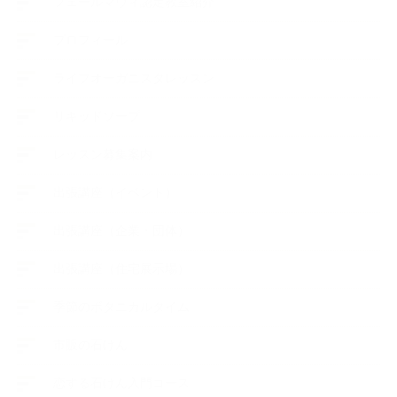
フェールマヴィ認定教室紹介
プロフィール
ライフオーガニスタレッスン
リキッドソープ
レッスン募集案内
出張講座（イベント）
出張講座（企業・団体）
出張講座（住宅展示場）
季節のボタニカルタイム
市販の石けん
恋する石けん入門コース