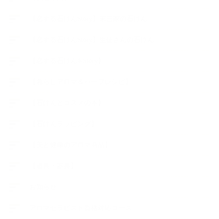
【恋する石けんStory】末吉家の石けん
【恋する石けんStory】生徒さんの石けん
【恋する石けん®Story】
【暮らしアロマ＆ハーブレシピ】
【石けんとコスメの本】
【石けんラッピング】
【美と健康のアロマ商品】
【道具・器具】
お知らせ
アロマセラピスト資格対応コース