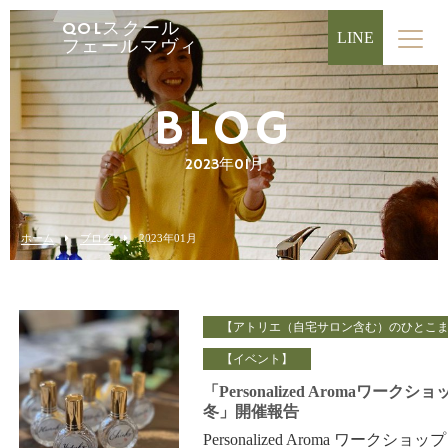
QOLスクール
LINE
フェールマヴィ
BLOG
2023年01月
ホーム
ブログ
2023年01月
【アトリエ（自宅サロン含む）のひとこ
【イベント】
「Personalized Aromaワークショ
冬」開催報告
Personalized Aroma ワークショップ