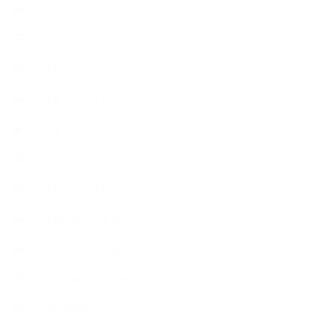
【使うハーブ】サ行
【使うハーブ】タ行
【使うハーブ】ハ行
【使うハーブ】マ行
【使うハーブ】ヤ行
【使うハーブ】ラ行
【使うハーブ】ワ行
【展示会、見本市】
【工場・ハーブ園見学】
【心と身体の美ハーブ】
【快適空間】