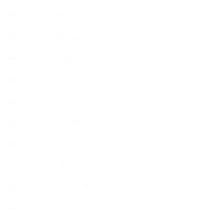
【アロマティックティータイム】
【アロマ環境/山】
【アロマ関連】
【イベント】
【ガーデン】
【セミナー、勉強会】
【ハーブクッキング】
【丁寧に暮らすこと】
【使うハーブ】ア行
【使うハーブ】カ行