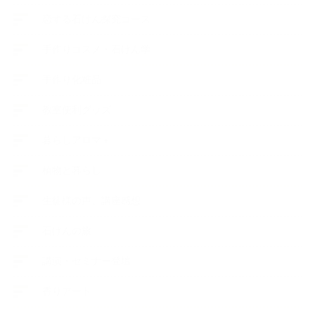
恋する石けん探究コース
手作りコスメ・石けん学
手作り化粧品
教室便利グッズ
暮らしアロマ＋
植物と暮らし
生徒様の声、講座感想
石けんの旅
講演・セミナー登壇
香りアート