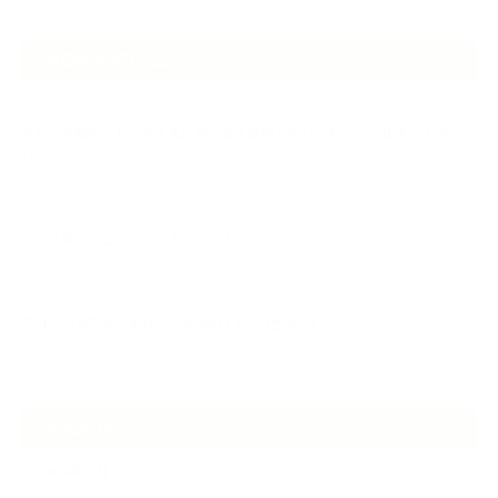
NEW ARTICLE
2026.07.06
自分が見極めたものを正直に届ける｜植物と香り、石けんの仕事で大切に
し…
2026.07.01
ケアは気づくことから始まっている
2026.06.30
アロマの源流をたずねて 〜植物は1人では生きていない〜
ARCHIVE
2026年7月