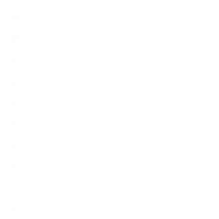
【About school】
【Handmade Soap&Cosmetics】
++アロマティック・ハーバルライフ
++知識
【Body&mindメンテナンス】
++お勧め
【外部・出張/レッスン】
【コラボレーション】
∟季節の石けん＆アロマ
∟暮らしの質を高める