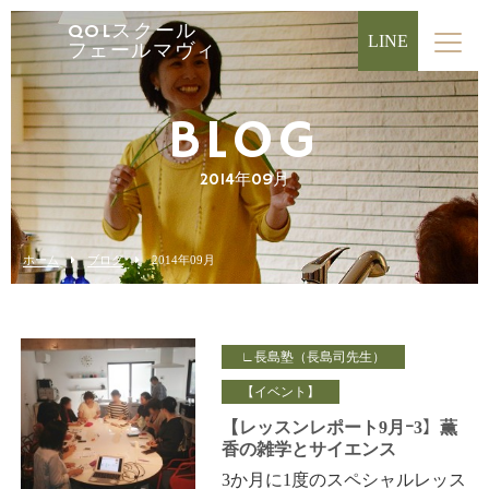
QOLスクール
LINE
フェールマヴィ
BLOG
2014年09月
ホーム
ブログ
2014年09月
∟長島塾（長島司先生）
【イベント】
【レッスンレポート9月ｰ3】薫
香の雑学とサイエンス
3か月に1度のスペシャルレッス