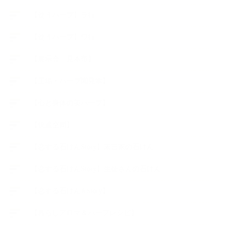
【使うハーブ】ラ行
【使うハーブ】ワ行
【展示会、見本市】
【工場・ハーブ園見学】
【心と身体の美ハーブ】
【快適空間】
【恋する石けんStory】末吉家の石けん
【恋する石けんStory】生徒さんの石けん
【恋する石けん®Story】
【暮らしアロマ＆ハーブレシピ】