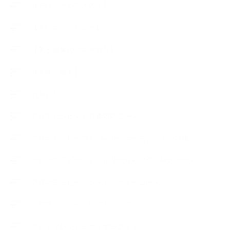
【石けんとコスメの本】
【石けんラッピング】
【美と健康のアロマ商品】
【道具・器具】
お知らせ
アロマセラピスト資格対応コース
アロマテラピーアドバイザーコースレッスン詳細
アロマテラピーアドバイザー対応アロマ検定コース
アロマテラピーインストラクターコース
アロマハンドセラピストクラス
アロマブレンドデザイナークラス