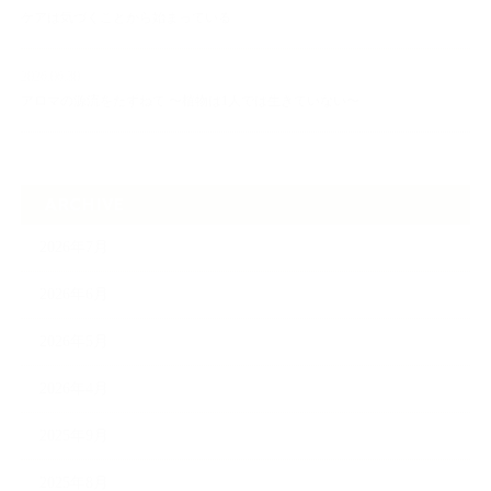
ケアは気づくことから始まっている
2026.06.30
アロマの源流をたずねて 〜植物は1人では生きていない〜
ARCHIVE
2026年7月
2026年6月
2026年5月
2026年4月
2025年9月
2025年8月