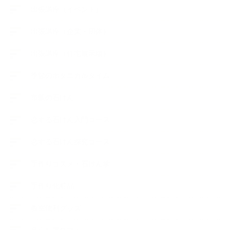
出張講座（イベント）
出張講座（企業・団体）
出張講座（住宅展示場）
季節のボタニカルタイム
市販の石けん
恋する石けん入門コース
恋する石けん探究コース
手作りコスメ・石けん学
手作り化粧品
教室便利グッズ