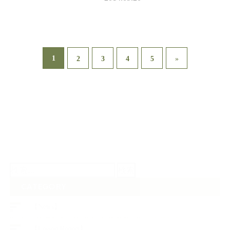
とバルサミコ酢を …
1
2
3
4
5
»
検
索:
CATEGORY
【News】
【Lesson Report】