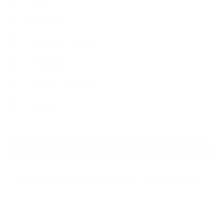
暮らしアロマ＋
植物と暮らし
生徒様の声、講座感想
石けんの旅
講演・セミナー登壇
香りアート
NEW ARTICLE
2026.07.06
自分が見極めたものを正直に届ける｜植物と香り、石けんの仕事で大切に
し…
2026.07.01