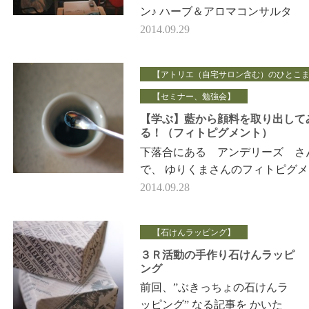
ン♪ ハーブ＆アロマコンサルタ
ント、 香料の専門家でいらっ
2014.09.29
しゃる 長島司先生講座第4
弾！！ 『和…
【アトリエ（自宅サロン含む）のひとこ
【セミナー、勉強会】
【学ぶ】藍から顔料を取り出して
る！（フィトピグメント）
下落合にある アンデリーズ さ
で、 ゆりくまさんのフィトピグ
講座を 受講してきました♪ 写真
2014.09.28
自宅に戻ってから 残…
【石けんラッピング】
３Ｒ活動の手作り石けんラッピ
ング
前回、”ぶきっちょの石けんラ
ッピング” なる記事を かいた