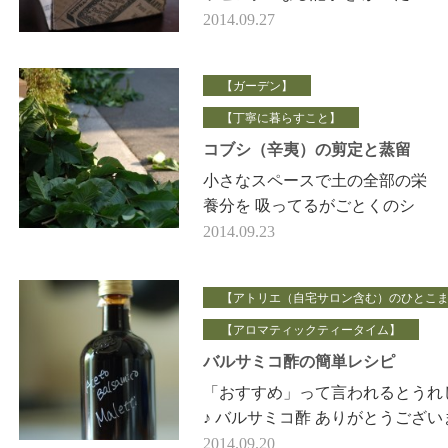
ら、 おもいのほか反響があっ
2014.09.27
て、 （メールやＦＢのシェア
うれしかったです！…
【ガーデン】
【丁寧に暮らすこと】
コブシ（辛夷）の剪定と蒸留
小さなスペースで土の全部の栄
養分を 吸ってるがごとくのシ
ンボルツリー 辛夷（こぶし）
2014.09.23
の木を剪定しました。 落葉
樹なので、 …
【アトリエ（自宅サロン含む）のひとこ
【アロマティックティータイム】
バルサミコ酢の簡単レシピ
「おすすめ」って言われるとうれ
♪ バルサミコ酢 ありがとうござい
す！！ 自由が丘に オリーブオ
2014.09.20