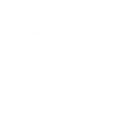
∟母乳石けん
∟長島塾（長島司先生）
【AEAJ関連】
【おすすめの本】
【アトリエのこだわり】
【アトリエ（自宅サロン含む）のひとこま】
【アロマティックティータイム】
【アロマ環境/山】
【アロマ関連】
【イベント】