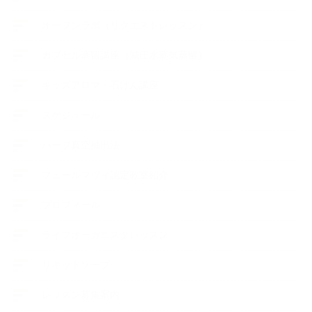
オープンラボ（リクエストレッスン）
カプセル蒸留講座（減圧水蒸気蒸留）
キッズアロマ・石けん講座
スケジュール
ハーブ真空抽出法
フェールマヴィ認定教室紹介
プロフィール
ライフオーガニスタレッスン
リキッドソープ
レッスン募集案内