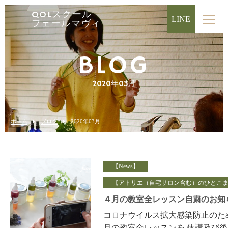
QOLスクール
LINE
フェールマヴィ
BLOG
2020年03月
ホーム
ブログ
2020年03月
【News】
【アトリエ（自宅サロン含む）のひとこ
４月の教室全レッスン自粛のお知
コロナウイルス拡大感染防止のため
月の教室全レッスンを 休講及び