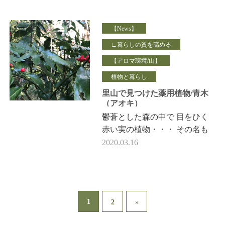
の状況ですが、 私の生活は普
段と何ら変わりなく …
【News】
∟暮らしの質を高める
【アロマ環境/山】
植物と暮らし
里山で見つけた薬用植物/青木
（アオキ）
鬱蒼とした森の中で 目をひく
赤い実の植物・・・ その名も
【青木（アオキ）】 学名：
2020.03.16
Aucuba japonica 別名：ダルマノ
キ 葉が常緑で、…
1
2
»