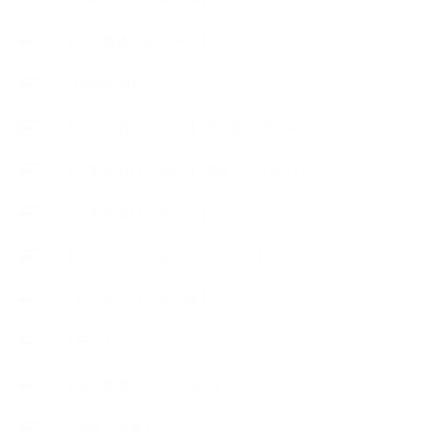
【心と身体の美ハーブ】
【快適空間】
【恋する石けんStory】末吉家の石けん
【恋する石けんStory】生徒さんの石けん
【恋する石けん®Story】
【暮らしアロマ＆ハーブレシピ】
【石けんとコスメの本】
【石けんラッピング】
【美と健康のアロマ商品】
【道具・器具】