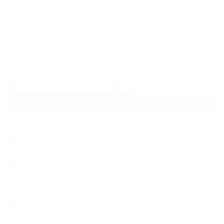
検
索:
CATEGORY
【News】
【Lesson Report】
【About school】
【Handmade Soap&Cosmetics】
++アロマティック・ハーバルライフ