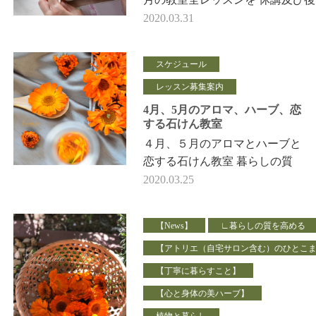
期とさせていただきます。 それ
2020.03.31
のレッスン 各クラスの皆様に…
スケジュール
レッスン募集案内
4月、5月のアロマ、ハーブ、恋
する石けん教室
４月、５月のアロマとハーブと
恋する石けん教室 暮らしの質
をあげるフェールマヴィスケジ
2020.03.25
ュールを アップしました。 ス
マホでもPC でも メ…
【News】
∟暮らしの質を高める
【アトリエ（自宅サロン含む）のひとこ
【丁寧に暮らすこと】
【心と身体の美ハーブ】
植物と暮らし