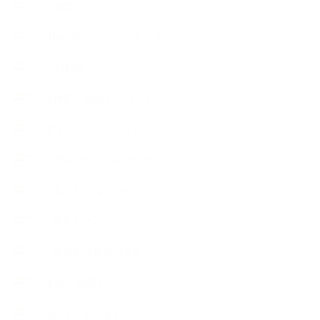
++知識
【Body&mindメンテナンス】
++お勧め
【外部・出張/レッスン】
【コラボレーション】
∟季節の石けん＆アロマ
∟暮らしの質を高める
∟母乳石けん
∟長島塾（長島司先生）
【AEAJ関連】
【おすすめの本】