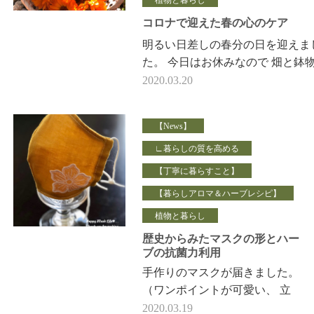
コロナで迎えた春の心のケア
明るい日差しの春分の日を迎えま
た。 今日はお休みなので 畑と鉢
作業をしています。 （写真は皮
2020.03.20
ガードマンと言われる カレンデ…
【News】
∟暮らしの質を高める
【丁寧に暮らすこと】
【暮らしアロマ＆ハーブレシピ】
植物と暮らし
歴史からみたマスクの形とハー
ブの抗菌力利用
手作りのマスクが届きました。
（ワンポイントが可愛い、 立
体マスクです。） この世の中
2020.03.19