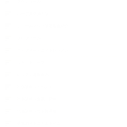
スケジュール
ハーブ真空抽出法
フェールマヴィ認定教室紹介
プロフィール
ライフオーガニスタレッスン
リキッドソープ
レッスン募集案内
出張講座（イベント）
出張講座（企業・団体）
出張講座（住宅展示場）
季節のボタニカルタイム