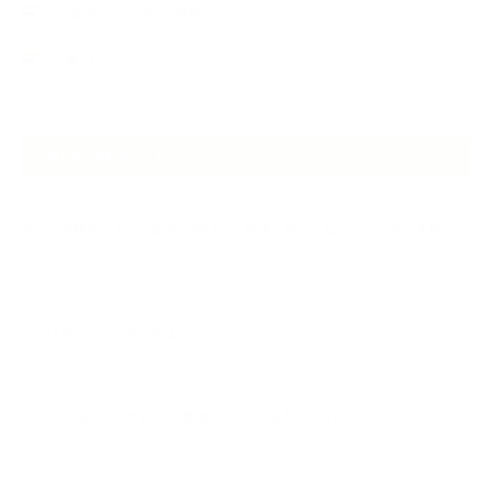
講演・セミナー登壇
香りアート
NEW ARTICLE
2026.07.06
自分が見極めたものを正直に届ける｜植物と香り、石けんの仕事で大切に
し…
2026.07.01
ケアは気づくことから始まっている
2026.06.30
アロマの源流をたずねて 〜植物は1人では生きていない〜