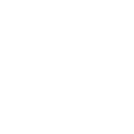
市販の石けん
恋する石けん入門コース
恋する石けん探究コース
手作りコスメ・石けん学
手作り化粧品
教室便利グッズ
暮らしアロマ＋
植物と暮らし
生徒様の声、講座感想
石けんの旅