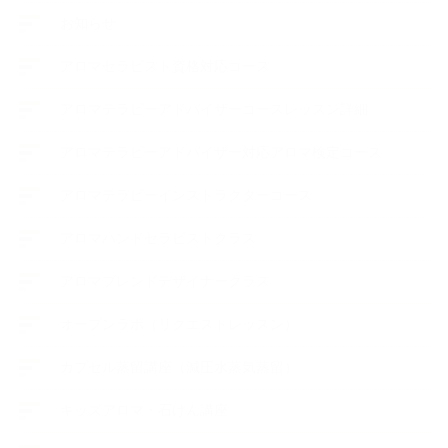
お知らせ
アロマセラピスト資格対応コース
アロマテラピーアドバイザーコースレッスン詳細
アロマテラピーアドバイザー対応アロマ検定コース
アロマテラピーインストラクターコース
アロマハンドセラピストクラス
アロマブレンドデザイナークラス
オープンラボ（リクエストレッスン）
カプセル蒸留講座（減圧水蒸気蒸留）
キッズアロマ・石けん講座