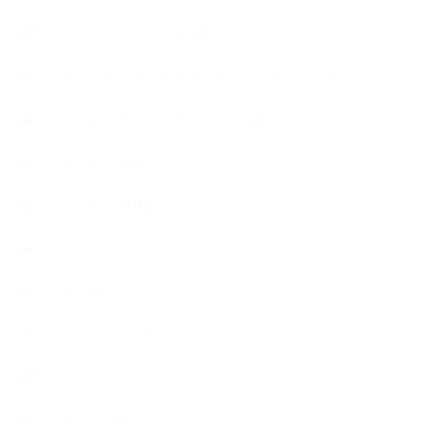
【アトリエのこだわり】
【アトリエ（自宅サロン含む）のひとこま】
【アロマティックティータイム】
【アロマ環境/山】
【アロマ関連】
【イベント】
【ガーデン】
【セミナー、勉強会】
【ハーブクッキング】
【丁寧に暮らすこと】