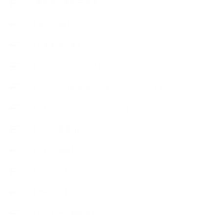
∟長島塾（長島司先生）
【AEAJ関連】
【おすすめの本】
【アトリエのこだわり】
【アトリエ（自宅サロン含む）のひとこま】
【アロマティックティータイム】
【アロマ環境/山】
【アロマ関連】
【イベント】
【ガーデン】
【セミナー、勉強会】