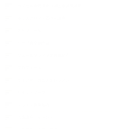
カプセル蒸留講座（減圧水蒸気蒸留）
キッズアロマ・石けん講座
スケジュール
ハーブ真空抽出法
フェールマヴィ認定教室紹介
プロフィール
ライフオーガニスタレッスン
リキッドソープ
レッスン募集案内
出張講座（イベント）