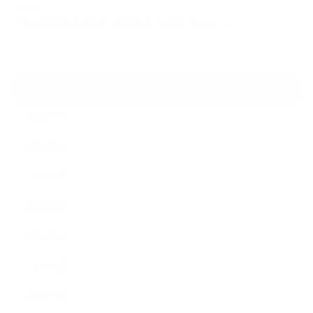
2026.06.30
アロマの源流をたずねて 〜植物は1人では生きていない〜
ARCHIVE
2026年7月
2026年6月
2026年5月
2026年4月
2025年9月
2025年8月
2025年7月