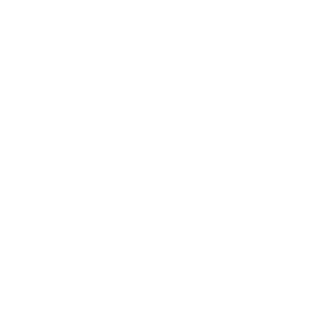
【Handmade Soap&Cosmetics】
++アロマティック・ハーバルライフ
++知識
【Body&mindメンテナンス】
++お勧め
【外部・出張/レッスン】
【コラボレーション】
∟季節の石けん＆アロマ
∟暮らしの質を高める
∟母乳石けん