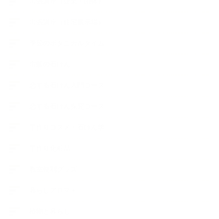
出張講座（企業・団体）
出張講座（住宅展示場）
季節のボタニカルタイム
市販の石けん
恋する石けん入門コース
恋する石けん探究コース
手作りコスメ・石けん学
手作り化粧品
教室便利グッズ
暮らしアロマ＋
植物と暮らし