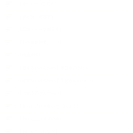
【使うハーブ】ワ行
【展示会、見本市】
【工場・ハーブ園見学】
【心と身体の美ハーブ】
【快適空間】
【恋する石けんStory】末吉家の石けん
【恋する石けんStory】生徒さんの石けん
【恋する石けん®Story】
【暮らしアロマ＆ハーブレシピ】
【石けんとコスメの本】
【石けんラッピング】