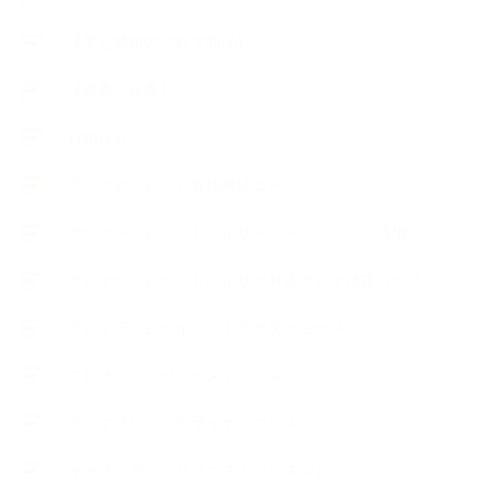
【美と健康のアロマ商品】
【道具・器具】
お知らせ
アロマセラピスト資格対応コース
アロマテラピーアドバイザーコースレッスン詳細
アロマテラピーアドバイザー対応アロマ検定コース
アロマテラピーインストラクターコース
アロマハンドセラピストクラス
アロマブレンドデザイナークラス
オープンラボ（リクエストレッスン）