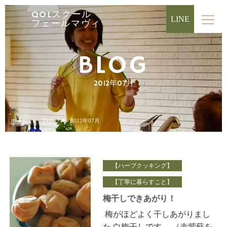
QOLスクール
LINE
フェールマヴィ
BLOG
2012年07月
ホーム
ブログ
2012年07月
【ハーブクッキング】
【丁寧に暮らすこと】
梅干しできあがり！
梅がほどよく干しあがりまし
た 白梅干しです。 （赤紫蘇を