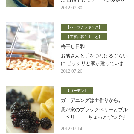
入れていないので・・・。）
2012.07.30
プクプクの梅 これから、はち
みつに漬けて、 はちみ…
【ハーブクッキング】
【丁寧に暮らすこと】
梅干し日和
お隣さんと手をつなげるぐらい
に ビッシリと家が建っていま
すが 坂道ひな壇になっている
2012.07.26
ので、 日当たりは、そこそ
こ。 2階の…
【ガーデン】
ガーデニングは土作りから。
我が家のブラックベリーとブル
ーベリー ちょっとずつです
が３日に1度これぐらい採れま
2012.07.14
す。 植物を育てていて思うの