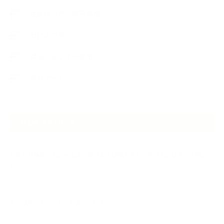
生徒様の声、講座感想
石けんの旅
講演・セミナー登壇
香りアート
NEW ARTICLE
2026.07.06
自分が見極めたものを正直に届ける｜植物と香り、石けんの仕事で大切に
し…
2026.07.01
ケアは気づくことから始まっている