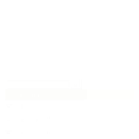
は、自分は生かされていると…
検
索:
CATEGORY
【News】
【Lesson Report】
【About school】