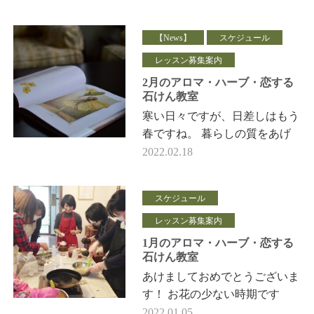
ブ）利用法と恋する石けん教室
３月のフェールマヴ…
【News】
スケジュール
レッスン募集案内
2月のアロマ・ハーブ・恋する
石けん教室
寒い日々ですが、日差しはもう
春ですね。 暮らしの質をあげ
る手立てを学ぶボタニカルライ
2022.02.18
フ 植物（アロマハーブ）利用
法と恋する石けん教室 …
スケジュール
レッスン募集案内
1月のアロマ・ハーブ・恋する
石けん教室
あけましておめでとうございま
す！ お花の少ない時期です
が、 この時期は、水仙がほっ
2022.01.05