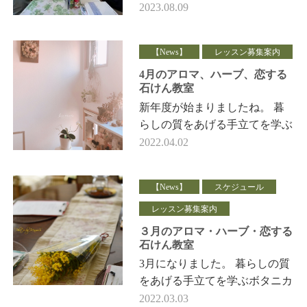
マテラピーインストラクター
2023.08.09
秋期開講のご案内です。 アロ
マブレンドデザイ…
【News】
レッスン募集案内
4月のアロマ、ハーブ、恋する
石けん教室
新年度が始まりましたね。 暮
らしの質をあげる手立てを学ぶ
ボタニカルライフ 植物（アロ
2022.04.02
マハーブ）利用法と恋する石け
ん教室 4月のフェー…
【News】
スケジュール
レッスン募集案内
３月のアロマ・ハーブ・恋する
石けん教室
3月になりました。 暮らしの質
をあげる手立てを学ぶボタニカ
ルライフ 植物（アロマハー
2022.03.03