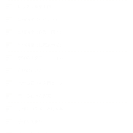
レッスン募集案内
出張講座（イベント）
出張講座（企業・団体）
出張講座（住宅展示場）
季節のボタニカルタイム
市販の石けん
恋する石けん入門コース
恋する石けん探究コース
手作りコスメ・石けん学
手作り化粧品