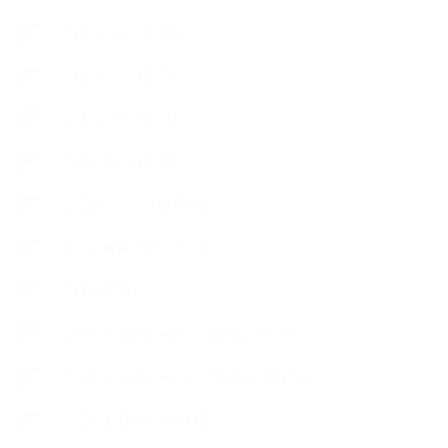
【使うハーブ】ヤ行
【使うハーブ】ラ行
【使うハーブ】ワ行
【展示会、見本市】
【工場・ハーブ園見学】
【心と身体の美ハーブ】
【快適空間】
【恋する石けんStory】末吉家の石けん
【恋する石けんStory】生徒さんの石けん
【恋する石けん®Story】