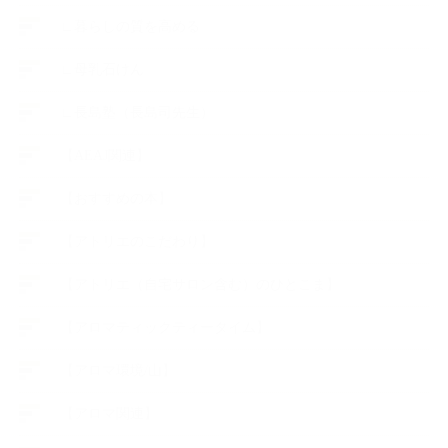
∟暮らしの質を高める
∟母乳石けん
∟長島塾（長島司先生）
【AEAJ関連】
【おすすめの本】
【アトリエのこだわり】
【アトリエ（自宅サロン含む）のひとこま】
【アロマティックティータイム】
【アロマ環境/山】
【アロマ関連】