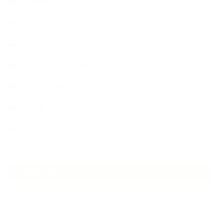
教室便利グッズ
暮らしアロマ＋
植物と暮らし
生徒様の声、講座感想
石けんの旅
講演・セミナー登壇
香りアート
NEW ARTICLE
2026.07.06
自分が見極めたものを正直に届ける｜植物と香り、石けんの仕事で大切に
し…