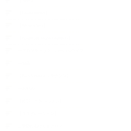
【News】
【Lesson Report】
【About school】
【Handmade Soap&Cosmetics】
++アロマティック・ハーバルライフ
++知識
【Body&mindメンテナンス】
++お勧め
【外部・出張/レッスン】
【コラボレーション】
∟季節の石けん＆アロマ