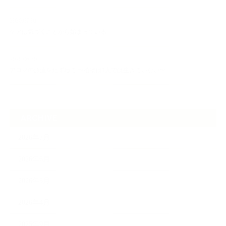
2026.07.01
ケアは気づくことから始まっている
2026.06.30
アロマの源流をたずねて 〜植物は1人では生きていない〜
ARCHIVE
2026年7月
2026年6月
2026年5月
2026年4月
2025年9月