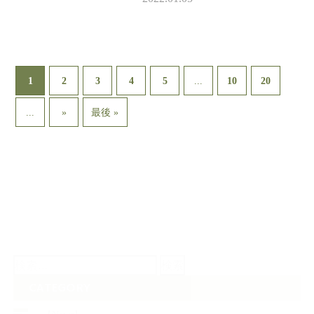
こりさせてくれます。 今年も
よろしくお願いいたします。
…
1
...
2
3
4
5
10
20
...
»
最後 »
検
索:
CATEGORY