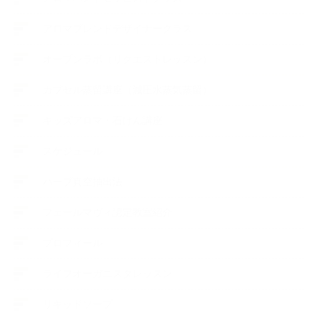
アロマブレンドデザイナークラス
オープンラボ（リクエストレッスン）
カプセル蒸留講座（減圧水蒸気蒸留）
キッズアロマ・石けん講座
スケジュール
ハーブ真空抽出法
フェールマヴィ認定教室紹介
プロフィール
ライフオーガニスタレッスン
リキッドソープ