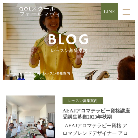
QOLスクール
LINE
フェールマヴィ
BLOG
レッスン募集案内
ホーム
ブログ
レッスン募集案内
レッスン募集案内
AEAJアロマテラピー資格講座
受講生募集2023年秋期
AEAJアロマテラピー資格 ア
ロマブレンドデザイナー アロ