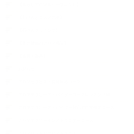
【暮らしアロマ＆ハーブレシピ】
【石けんとコスメの本】
【石けんラッピング】
【美と健康のアロマ商品】
【道具・器具】
お知らせ
アロマセラピスト資格対応コース
アロマテラピーアドバイザーコースレッスン詳細
アロマテラピーアドバイザー対応アロマ検定コース
アロマテラピーインストラクターコース
アロマハンドセラピストクラス