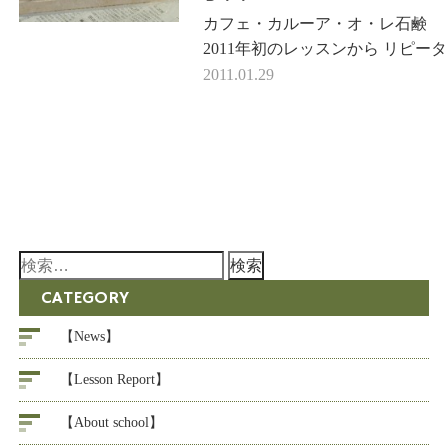
カフェ・カルーア・オ・レ石
2011年初のレッスンから リピー
生徒様はお気づきだと思いますが
2011.01.29
業台が大き…
検
索:
CATEGORY
【News】
【Lesson Report】
【About school】