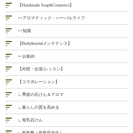
【Handmade Soap&Cosmetics】
++アロマティック・ハーバルライフ
++知識
【Body&mindメンテナンス】
++お勧め
【外部・出張/レッスン】
【コラボレーション】
∟季節の石けん＆アロマ
∟暮らしの質を高める
∟母乳石けん
∟長島塾（長島司先生）