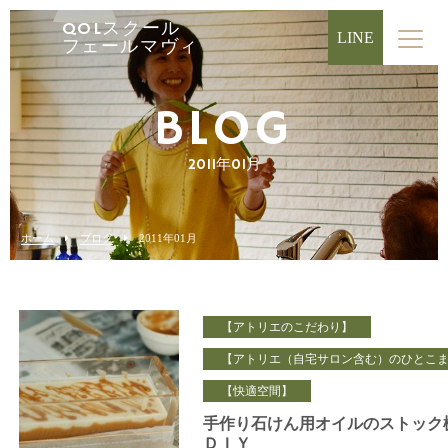
QOLスクール
LINE
フェールマヴィ
BLOG
2011年01月
ホーム
ブログ
2011年01月
【アトリエのこだわり】
【アトリエ（自宅サロン含む）のひとこ
【快適空間】
手作り石けん用オイルのストック
ＤＩＹ