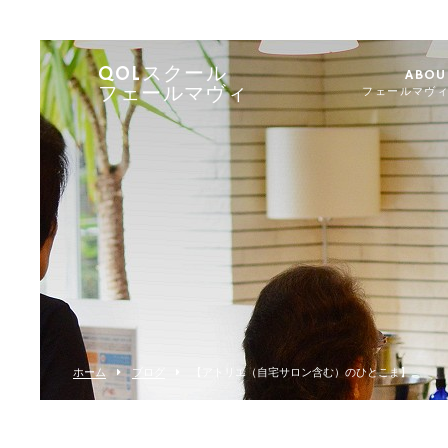
QOLスクール
ABOU
フェールマヴィ
フェールマヴ
ホーム
ブログ
【アトリエ（自宅サロン含む）のひとこま】