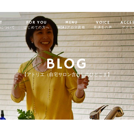
T
FOR YOU
MENU
VOICE
ACCE
ィについて
はじめての方へ
AEAJアロマ資格
受講生の声
アクセ
BLOG
【アトリエ（自宅サロン含む）のひとこま】