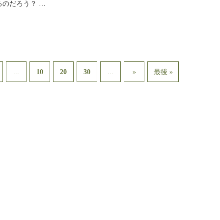
るのだろう？ …
...
...
10
20
30
»
最後 »