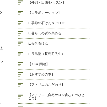
【外部・出張/レッスン】
る
【コラボレーション】
∟季節の石けん＆アロマ
∟暮らしの質を高める
∟母乳石けん
よ
∟長島塾（長島司先生）
っ
【AEAJ関連】
【おすすめの本】
【アトリエのこだわり】
【アトリエ（自宅サロン含む）のひと
こま】
分