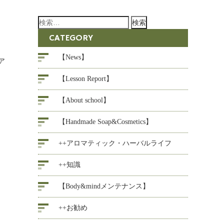
検
索:
CATEGORY
【News】
ア
【Lesson Report】
【About school】
【Handmade Soap&Cosmetics】
++アロマティック・ハーバルライフ
++知識
【Body&mindメンテナンス】
++お勧め