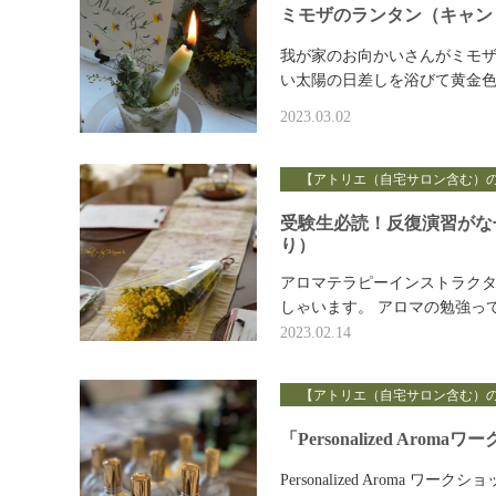
ミモザのランタン（キャン
我が家のお向かいさんがミモザ
い太陽の日差しを浴びて黄金色
2023.03.02
【アトリエ（自宅サロン含む）
受験生必読！反復演習がな
り）
アロマテラピーインストラクタ
しゃいます。 アロマの勉強っ
2023.02.14
【アトリエ（自宅サロン含む）
「Personalized Ar
Personalized Aroma