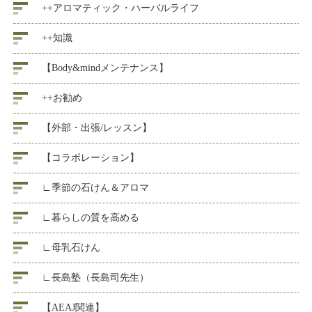
++アロマティック・ハーバルライフ
++知識
【Body&mindメンテナンス】
++お勧め
【外部・出張/レッスン】
【コラボレーション】
∟季節の石けん＆アロマ
∟暮らしの質を高める
∟母乳石けん
∟長島塾（長島司先生）
【AEAJ関連】