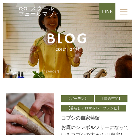
QOLスクール
LINE
フェールマヴィ
BLOG
2012年04月
ホーム
ブログ
2012年04月
【ガーデン】
【快適空間】
【暮らしアロマ＆ハーブレシピ】
コブシの自家蒸留
お庭のシンボルツリーになって
いるコブシの木 かなり剪定し