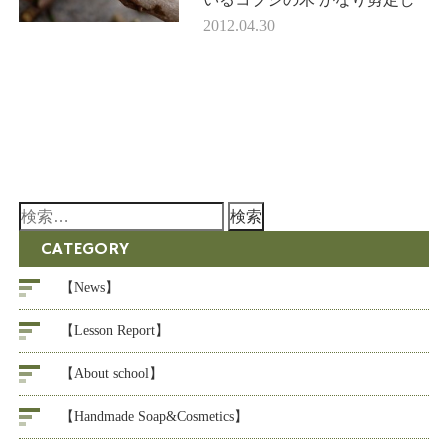
てす～っきりしました。 コ
2012.04.30
ブシは、花の蕾に薬効成分が豊
富に含まれ、 生薬で…
検
索:
CATEGORY
【News】
【Lesson Report】
【About school】
【Handmade Soap&Cosmetics】