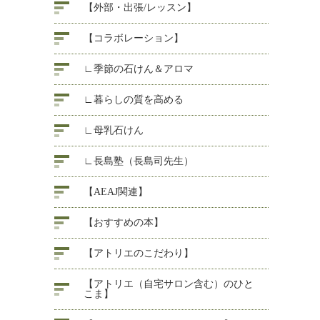
【外部・出張/レッスン】
【コラボレーション】
∟季節の石けん＆アロマ
∟暮らしの質を高める
∟母乳石けん
∟長島塾（長島司先生）
【AEAJ関連】
【おすすめの本】
【アトリエのこだわり】
【アトリエ（自宅サロン含む）のひと
こま】