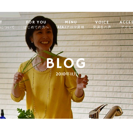
T
FOR YOU
MENU
VOICE
ACCE
ィについて
はじめての方へ
AEAJアロマ資格
受講生の声
アクセ
BLOG
2010年11月