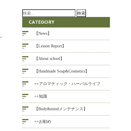
検
索:
CATEGORY
【News】
し
【Lesson Report】
【About school】
【Handmade Soap&Cosmetics】
++アロマティック・ハーバルライフ
++知識
【Body&mindメンテナンス】
++お勧め