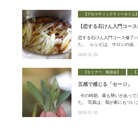
【アロマティックティータイム
【恋する石けん入門コース
恋する石けん入門コース修了パ
た。 レシピは、サロンの油、
2010.11.29
【セミナー、勉強会】
【
五感で感じる「セージ」
今の時期、最も勢いがあって
た。 写真は、我が家にもつい
2010.11.10