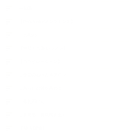
++知識
【Body&mindメンテナンス】
++お勧め
【外部・出張/レッスン】
【コラボレーション】
∟季節の石けん＆アロマ
∟暮らしの質を高める
∟母乳石けん
∟長島塾（長島司先生）
【AEAJ関連】