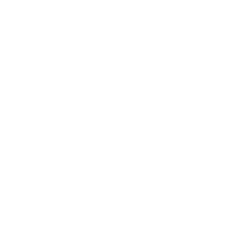
季節のボタニカルタイム
市販の石けん
恋する石けん入門コース
恋する石けん探究コース
手作りコスメ・石けん学
手作り化粧品
教室便利グッズ
暮らしアロマ＋
植物と暮らし
生徒様の声、講座感想
石けんの旅