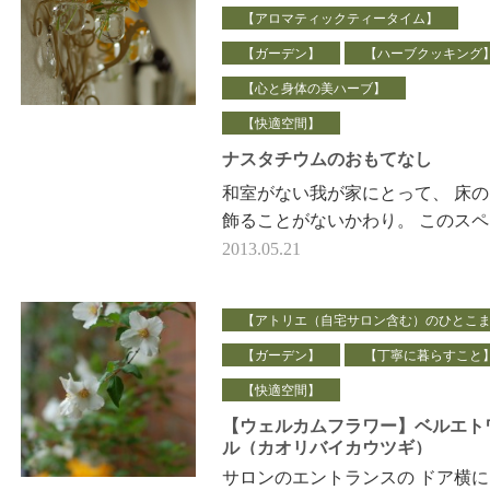
【アロマティックティータイム】
【ガーデン】
【ハーブクッキング
【心と身体の美ハーブ】
【快適空間】
ナスタチウムのおもてなし
和室がない我が家にとって、 床
飾ることがないかわり。 このスペ
ス。 季節を感じる場所でありた
2013.05.21
秋～冬は ここに大きな木の実の
ー…
【アトリエ（自宅サロン含む）のひとこ
【ガーデン】
【丁寧に暮らすこと
【快適空間】
【ウェルカムフラワー】ベルエト
ル（カオリバイカウツギ）
サロンのエントランスの ドア横