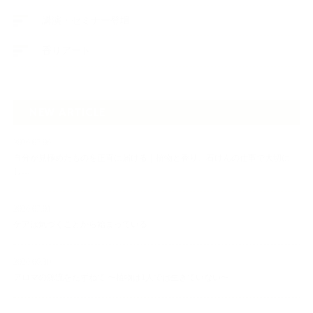
講演・セミナー登壇
香りアート
NEW ARTICLE
2026.07.06
自分が見極めたものを正直に届ける｜植物と香り、石けんの仕事で大切に
し…
2026.07.01
ケアは気づくことから始まっている
2026.06.30
アロマの源流をたずねて 〜植物は1人では生きていない〜