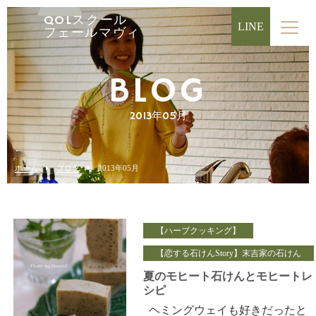
QOLスクール
LINE
フェールマヴィ
BLOG
2013年05月
ホーム
ブログ
2013年05月
【ハーブクッキング】
【恋する石けんStory】末吉家の石けん
夏のモヒート石けんとモヒートレ
シピ
ヘミングウェイも好きだったと