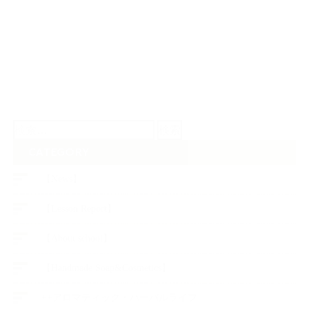
検
索:
CATEGORY
【News】
【Lesson Report】
【About school】
【Handmade Soap&Cosmetics】
++アロマティック・ハーバルライフ