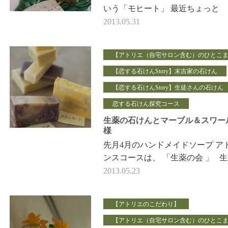
いう「モヒート」 最近ちょっと
はまってるんです。 【モヒー
2013.05.31
トの作り方】 *ラム（バカルデ
ィ） 45ml…
【アトリエ（自宅サロン含む）のひとこ
【恋する石けんStory】末吉家の石けん
【恋する石けんStory】生徒さんの石けん
恋する石けん探究コース
生薬の石けんとマーブル＆スワー
様
先月4月のハンドメイドソープ ア
ンスコースは、 「生薬の会 」 
石けん各種、 作っていただきま
2013.05.23
…
【アトリエのこだわり】
【アトリエ（自宅サロン含む）のひとこ