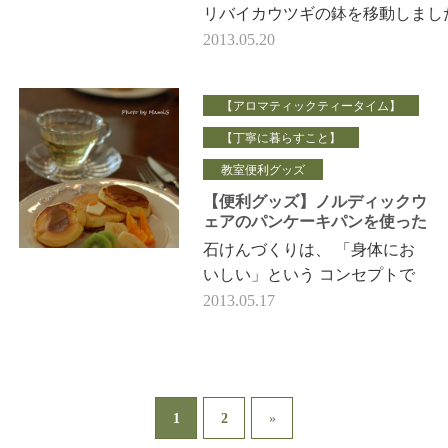
リバイカウツギの鉢を移動しまし
この場所は、その時期その時期の
2013.05.20
のお花を置いています。 （…
【アロマティックティータイム】
【丁寧に暮らすこと】
教室便利グッズ
【便利グッズ】ノルディックウ
ェアのパンケーキパンを使った
ティータイム
石けんづくりは、 「身体にお
いしい」という コンセプトで
やっているので、 ティータイ
2013.05.17
ムのお伴は、 ほぼ手作りして
いるのですが …
1
2
»