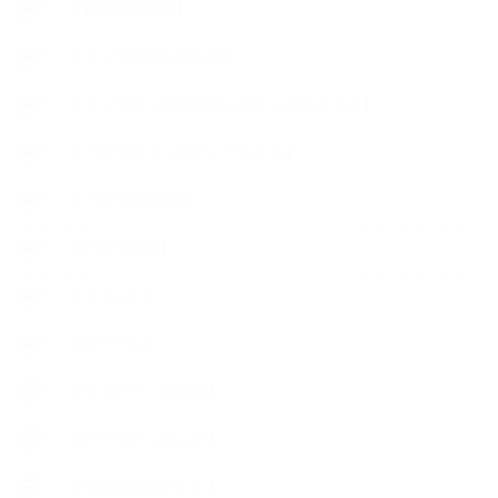
【おすすめの本】
【アトリエのこだわり】
【アトリエ（自宅サロン含む）のひとこま】
【アロマティックティータイム】
【アロマ環境/山】
【アロマ関連】
【イベント】
【ガーデン】
【セミナー、勉強会】
【ハーブクッキング】
【丁寧に暮らすこと】