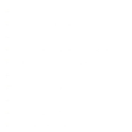
お知らせ
アロマセラピスト資格対応コース
アロマテラピーアドバイザーコースレッスン詳細
アロマテラピーアドバイザー対応アロマ検定コース
アロマテラピーインストラクターコース
アロマハンドセラピストクラス
アロマブレンドデザイナークラス
オープンラボ（リクエストレッスン）
カプセル蒸留講座（減圧水蒸気蒸留）
キッズアロマ・石けん講座