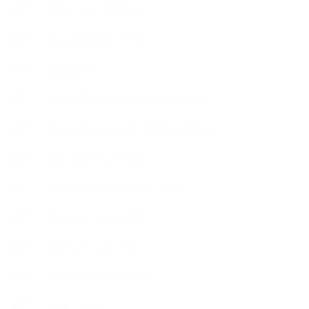
【工場・ハーブ園見学】
【心と身体の美ハーブ】
【快適空間】
【恋する石けんStory】末吉家の石けん
【恋する石けんStory】生徒さんの石けん
【恋する石けん®Story】
【暮らしアロマ＆ハーブレシピ】
【石けんとコスメの本】
【石けんラッピング】
【美と健康のアロマ商品】
【道具・器具】