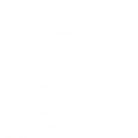
スケジュール
ハーブ真空抽出法
フェールマヴィ認定教室紹介
プロフィール
ライフオーガニスタレッスン
リキッドソープ
レッスン募集案内
出張講座（イベント）
出張講座（企業・団体）
出張講座（住宅展示場）