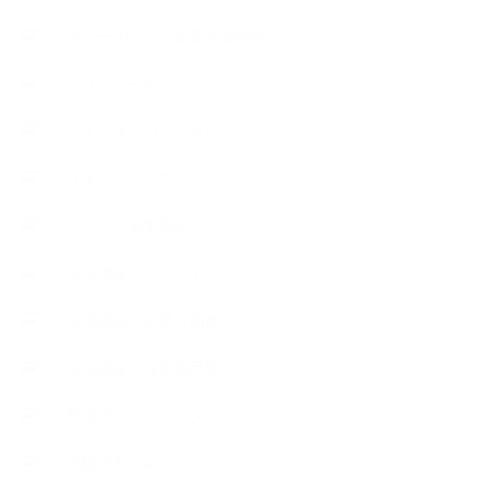
フェールマヴィ認定教室紹介
プロフィール
ライフオーガニスタレッスン
リキッドソープ
レッスン募集案内
出張講座（イベント）
出張講座（企業・団体）
出張講座（住宅展示場）
季節のボタニカルタイム
市販の石けん