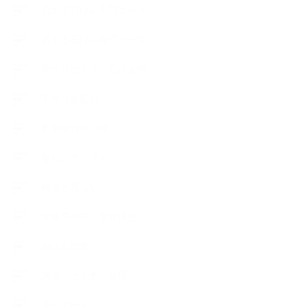
恋する石けん入門コース
恋する石けん探究コース
手作りコスメ・石けん学
手作り化粧品
教室便利グッズ
暮らしアロマ＋
植物と暮らし
生徒様の声、講座感想
石けんの旅
講演・セミナー登壇
香りアート