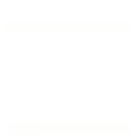
NEW ARTICLE
2026.07.06
自分が見極めたものを正直に届ける｜植物と香り、石けんの仕事で大切に
し…
2026.07.01
ケアは気づくことから始まっている
2026.06.30
アロマの源流をたずねて 〜植物は1人では生きていない〜
ARCHIVE