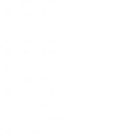
【使うハーブ】カ行
【使うハーブ】サ行
【使うハーブ】タ行
【使うハーブ】ハ行
【使うハーブ】マ行
【使うハーブ】ヤ行
【使うハーブ】ラ行
【使うハーブ】ワ行
【展示会、見本市】
【工場・ハーブ園見学】
【心と身体の美ハーブ】