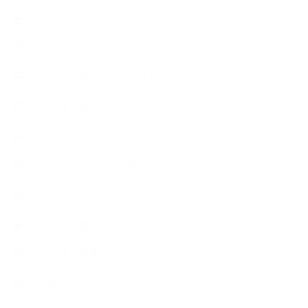
【快適空間】
【恋する石けんStory】末吉家の石けん
【恋する石けんStory】生徒さんの石けん
【恋する石けん®Story】
【暮らしアロマ＆ハーブレシピ】
【石けんとコスメの本】
【石けんラッピング】
【美と健康のアロマ商品】
【道具・器具】
お知らせ