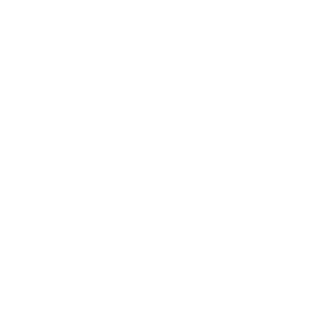
【アトリエ（自宅サロン含む）のひとこま】
【アロマティックティータイム】
【アロマ環境/山】
【アロマ関連】
【イベント】
【ガーデン】
【セミナー、勉強会】
【ハーブクッキング】
【丁寧に暮らすこと】
【使うハーブ】ア行