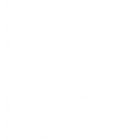
アロマセラピスト資格対応コース
アロマテラピーアドバイザーコースレッスン詳細
アロマテラピーアドバイザー対応アロマ検定コース
アロマテラピーインストラクターコース
アロマハンドセラピストクラス
アロマブレンドデザイナークラス
オープンラボ（リクエストレッスン）
カプセル蒸留講座（減圧水蒸気蒸留）
キッズアロマ・石けん講座
スケジュール
ハーブ真空抽出法