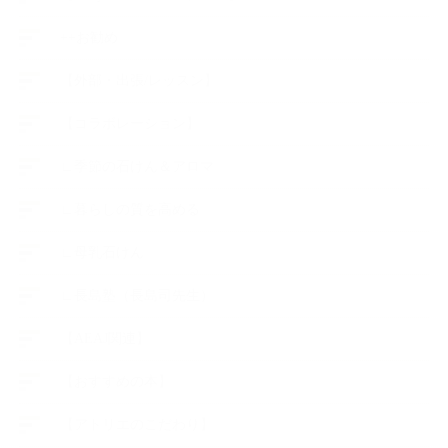
++お勧め
【外部・出張/レッスン】
【コラボレーション】
∟季節の石けん＆アロマ
∟暮らしの質を高める
∟母乳石けん
∟長島塾（長島司先生）
【AEAJ関連】
【おすすめの本】
【アトリエのこだわり】