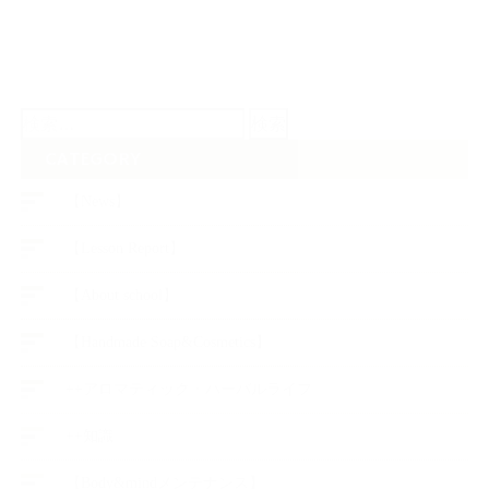
検
索:
CATEGORY
【News】
【Lesson Report】
【About school】
【Handmade Soap&Cosmetics】
++アロマティック・ハーバルライフ
++知識
【Body&mindメンテナンス】