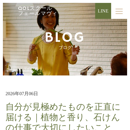
QOLスクール
LINE
フェールマヴィ
BLOG
ブログ
ホーム
ブログ
2026年07月06日
自分が見極めたものを正直に
届ける｜植物と香り、石けん
の仕事で大切にしたいこと