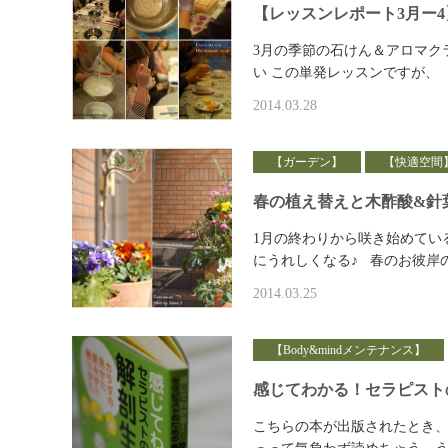
【レッスンレポート3月ー4
3月の季節の石けん＆アロマク
い この単発レッスンですが、 
2014.03.28
【ガーデン】
【快適空間
春の植え替えと木酢酸&針
1月の終わりから咲き始めてい
にうれしくなる♪ 春のお彼岸
2014.03.25
【Body&mindメンテナンス】
感じてわかる！セラピスト
こちらの本が出版されたとき、