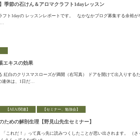
】季節の石けん＆アロマクラフト1dayレッスン
ラフト1dayの レッスンレポートです。 なかなかブログ募集する余裕が
…
】
葉エキスの効果
る 紅白のクリスマスローズが満開（右写真） ドアを開けて出入りする
の連休は、1日だ…
【AEAJ関連】
【セミナー、勉強会】
のための解剖生理【野見山先生セミナー】
 「これだ！」って真っ先に読みつくしたことが思い出されます。 （さ