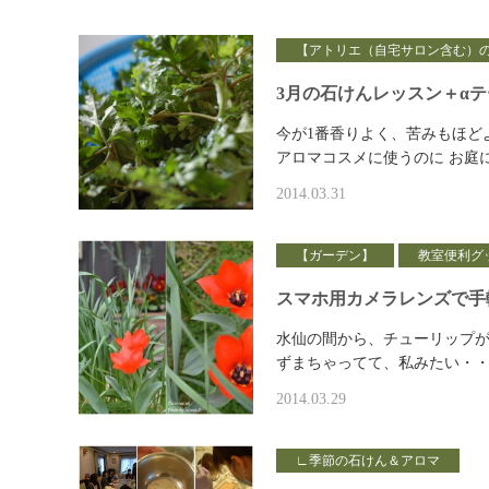
【アトリエ（自宅サロン含む）
3月の石けんレッスン＋α
今が1番香りよく、苦みもほど
アロマコスメに使うのに お庭
2014.03.31
【ガーデン】
教室便利グ
スマホ用カメラレンズで手
水仙の間から、チューリップが
ずまちゃってて、私みたい・・
2014.03.29
∟季節の石けん＆アロマ