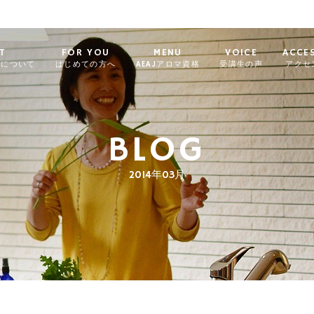
T
FOR YOU
MENU
VOICE
ACCE
ィについて
はじめての方へ
AEAJアロマ資格
受講生の声
アクセ
BLOG
2014年03月