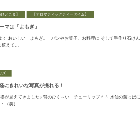
のひとこま】
【アロマティックティータイム】
テーマは「よもぎ」
よく おいしい よもぎ。 パンやお菓子、お料理に そして手作り石け
に植えて…
ッズ
軽にきれいな写真が撮れる！
姿が見えてきました♪ 背のひく～い チューリップ＾＾ 水仙の葉っぱ
・（笑） …