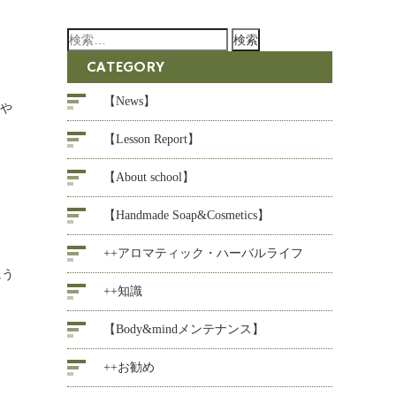
検
索:
CATEGORY
【News】
んや
【Lesson Report】
【About school】
【Handmade Soap&Cosmetics】
++アロマティック・ハーバルライフ
にう
++知識
【Body&mindメンテナンス】
++お勧め