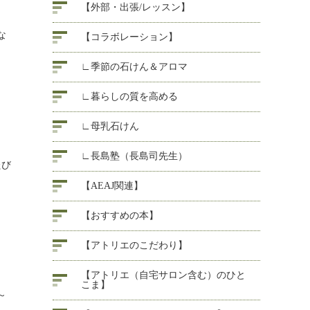
【外部・出張/レッスン】
な
【コラボレーション】
∟季節の石けん＆アロマ
∟暮らしの質を高める
∟母乳石けん
∟長島塾（長島司先生）
たび
【AEAJ関連】
【おすすめの本】
【アトリエのこだわり】
【アトリエ（自宅サロン含む）のひと
こま】
～