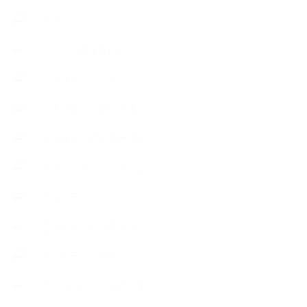
リキッドソープ
レッスン募集案内
出張講座（イベント）
出張講座（企業・団体）
出張講座（住宅展示場）
季節のボタニカルタイム
市販の石けん
恋する石けん入門コース
恋する石けん探究コース
手作りコスメ・石けん学