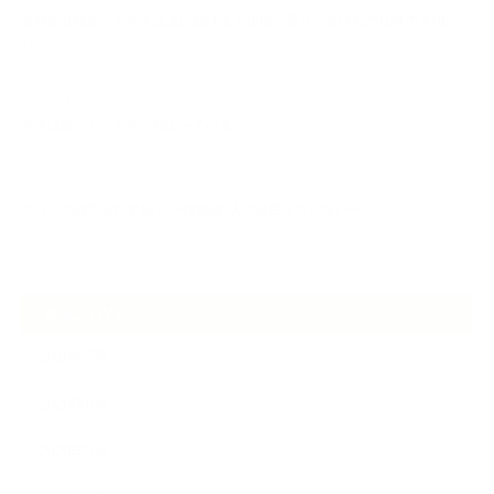
自分が見極めたものを正直に届ける｜植物と香り、石けんの仕事で大切に
し…
2026.07.01
ケアは気づくことから始まっている
2026.06.30
アロマの源流をたずねて 〜植物は1人では生きていない〜
ARCHIVE
2026年7月
2026年6月
2026年5月