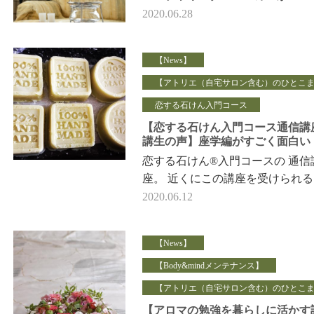
入荷いたしました。 製造中止
2020.06.28
になって以来 2年ぶりの復刻で
待望の方も多いか…
【News】
【アトリエ（自宅サロン含む）のひとこ
恋する石けん入門コース
【恋する石けん入門コース通信講
講生の声】座学編がすごく面白い
恋する石けん®︎入門コースの 通信
座。 近くにこの講座を受けられ
ろがない （現在は東京、横浜、
2020.06.12
名古屋で受講可能です） 海外に…
【News】
【Body&mindメンテナンス】
【アトリエ（自宅サロン含む）のひとこ
【アロマの勉強を暮らしに活かす