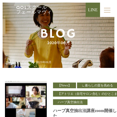
QOLスクール
LINE
フェールマヴィ
BLOG
2020年06月
ホーム
ブログ
2020年06月
【News】
∟暮らしの質を高める
【アトリエ（自宅サロン含む）のひとこ
ハーブ真空抽出法
ハーブ真空抽出法講座zoom開催
た