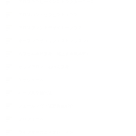
アロマテラピーインストラクターコース
アロマハンドセラピストクラス
アロマブレンドデザイナークラス
オープンラボ（リクエストレッスン）
カプセル蒸留講座（減圧水蒸気蒸留）
キッズアロマ・石けん講座
スケジュール
ハーブ真空抽出法
フェールマヴィ認定教室紹介
プロフィール
ライフオーガニスタレッスン