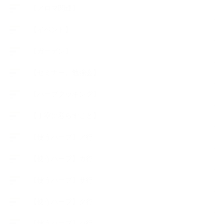
【アロマ関連】
【イベント】
【ガーデン】
【セミナー、勉強会】
【ハーブクッキング】
【丁寧に暮らすこと】
【使うハーブ】ア行
【使うハーブ】カ行
【使うハーブ】サ行
【使うハーブ】タ行
【使うハーブ】ハ行