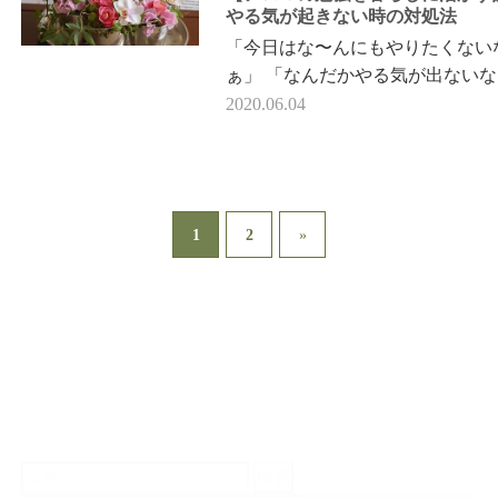
やる気が起きない時の対処法
「今日はな〜んにもやりたくない
ぁ」 「なんだかやる気が出ない
そんな日もきっとあるでしょう。
2020.06.04
ういう時は、全て…
1
2
»
検