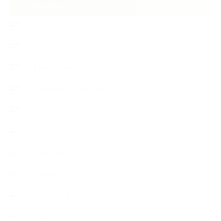
索:
CATEGORY
【News】
【Lesson Report】
【About school】
【Handmade Soap&Cosmetics】
++アロマティック・ハーバルライフ
++知識
【Body&mindメンテナンス】
++お勧め
【外部・出張/レッスン】
【コラボレーション】