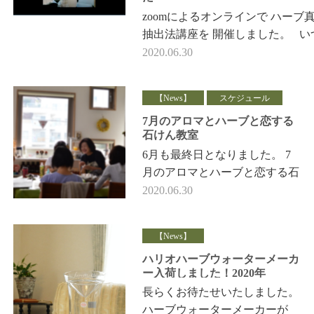
zoomによるオンラインで ハーブ
抽出法講座を 開催しました。 い
は対面レッスンなので 色々なハ
2020.06.30
材を共有できる 楽しさがあ…
【News】
スケジュール
7月のアロマとハーブと恋する
石けん教室
6月も最終日となりました。 7
月のアロマとハーブと恋する石
けん教室 スケジュールをアッ
2020.06.30
プしています。 アロマテラピ
ーアドバイザー対応 …
【News】
ハリオハーブウォーターメーカ
ー入荷しました！2020年
長らくお待たせいたしました。
ハーブウォーターメーカーが