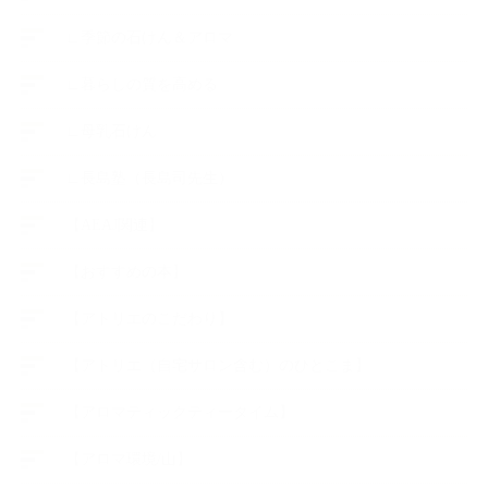
∟季節の石けん＆アロマ
∟暮らしの質を高める
∟母乳石けん
∟長島塾（長島司先生）
【AEAJ関連】
【おすすめの本】
【アトリエのこだわり】
【アトリエ（自宅サロン含む）のひとこま】
【アロマティックティータイム】
【アロマ環境/山】