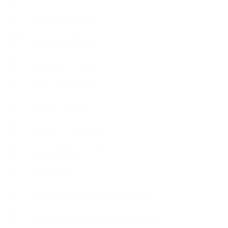
【使うハーブ】マ行
【使うハーブ】ヤ行
【使うハーブ】ラ行
【使うハーブ】ワ行
【展示会、見本市】
【工場・ハーブ園見学】
【心と身体の美ハーブ】
【快適空間】
【恋する石けんStory】末吉家の石けん
【恋する石けんStory】生徒さんの石けん