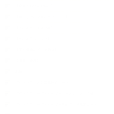
【恋する石けん®Story】
【暮らしアロマ＆ハーブレシピ】
【石けんとコスメの本】
【石けんラッピング】
【美と健康のアロマ商品】
【道具・器具】
お知らせ
アロマセラピスト資格対応コース
アロマテラピーアドバイザーコースレッスン詳細
アロマテラピーアドバイザー対応アロマ検定コース