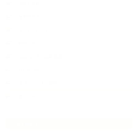
手作り化粧品
教室便利グッズ
暮らしアロマ＋
植物と暮らし
生徒様の声、講座感想
石けんの旅
講演・セミナー登壇
香りアート
NEW ARTICLE
2026.07.06