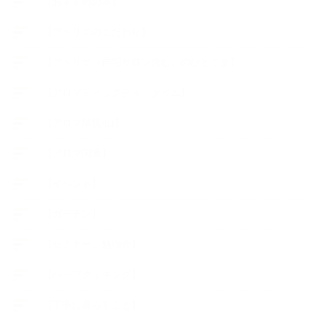
【おすすめの本】
【アトリエのこだわり】
【アトリエ（自宅サロン含む）のひとこま】
【アロマティックティータイム】
【アロマ環境/山】
【アロマ関連】
【イベント】
【ガーデン】
【セミナー、勉強会】
【ハーブクッキング】
【丁寧に暮らすこと】