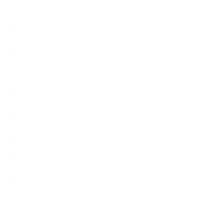
++知識
【Body&mindメンテナンス】
++お勧め
【外部・出張/レッスン】
【コラボレーション】
∟季節の石けん＆アロマ
∟暮らしの質を高める
∟母乳石けん
∟長島塾（長島司先生）
【AEAJ関連】