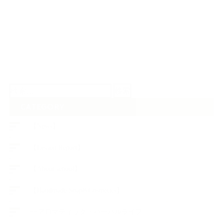
検
索:
CATEGORY
【News】
【Lesson Report】
【About school】
【Handmade Soap&Cosmetics】
++アロマティック・ハーバルライフ