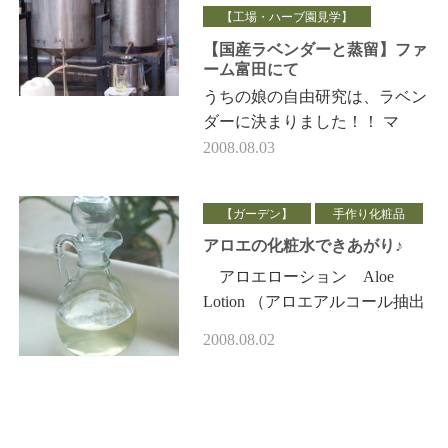
【工場・ハーブ園見学】
【国産ラベンダーと蒸留】ファ
ーム富田にて
うちの娘の自由研究は、ラベン
ダーに決まりました！！ マ
マ、がんばります。（あれっ？
2008.08.03
^^;） ラベンダーは、草のよう
に思えますが、 実は…
【ガーデン】
手作り化粧品
アロエの化粧水できあがり♪
アロエローション Aloe
Lotion （アロエアルコール抽出
エキスと ラベンダー芳香蒸留
2008.08.02
水と１：１の割合でブレンド）
アロマとハーブ…