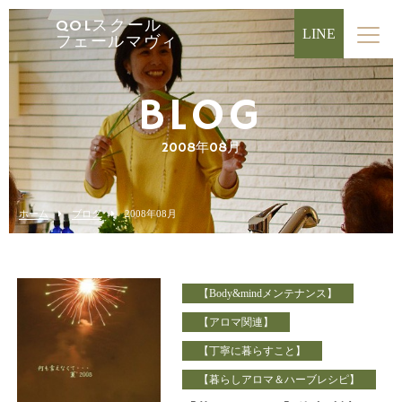
QOLスクール
LINE
フェールマヴィ
BLOG
2008年08月
ホーム
ブログ
2008年08月
【Body&mindメンテナンス】
【アロマ関連】
【丁寧に暮らすこと】
【暮らしアロマ＆ハーブレシピ】