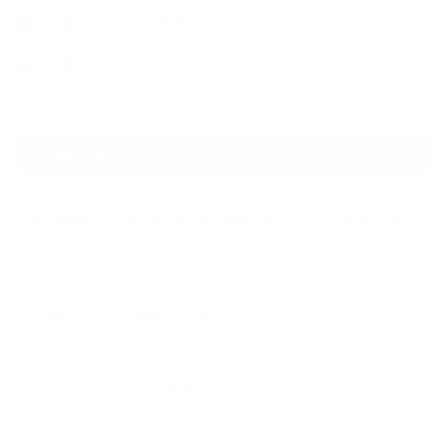
講演・セミナー登壇
香りアート
NEW ARTICLE
2026.07.06
自分が見極めたものを正直に届ける｜植物と香り、石けんの仕事で大切に
し…
2026.07.01
ケアは気づくことから始まっている
2026.06.30
アロマの源流をたずねて 〜植物は1人では生きていない〜