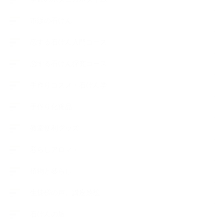
市販の石けん
恋する石けん入門コース
恋する石けん探究コース
手作りコスメ・石けん学
手作り化粧品
教室便利グッズ
暮らしアロマ＋
植物と暮らし
生徒様の声、講座感想
石けんの旅