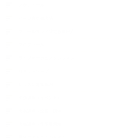
スケジュール
ハーブ真空抽出法
フェールマヴィ認定教室紹介
プロフィール
ライフオーガニスタレッスン
リキッドソープ
レッスン募集案内
出張講座（イベント）
出張講座（企業・団体）
出張講座（住宅展示場）
季節のボタニカルタイム