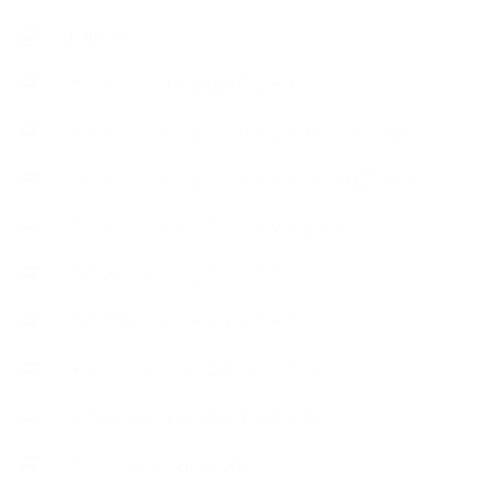
お知らせ
アロマセラピスト資格対応コース
アロマテラピーアドバイザーコースレッスン詳細
アロマテラピーアドバイザー対応アロマ検定コース
アロマテラピーインストラクターコース
アロマハンドセラピストクラス
アロマブレンドデザイナークラス
オープンラボ（リクエストレッスン）
カプセル蒸留講座（減圧水蒸気蒸留）
キッズアロマ・石けん講座