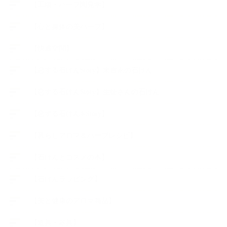
【工場・ハーブ園見学】
【心と身体の美ハーブ】
【快適空間】
【恋する石けんStory】末吉家の石けん
【恋する石けんStory】生徒さんの石けん
【恋する石けん®Story】
【暮らしアロマ＆ハーブレシピ】
【石けんとコスメの本】
【石けんラッピング】
【美と健康のアロマ商品】
【道具・器具】