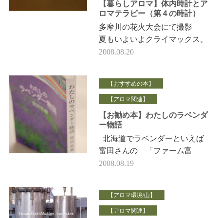
【暮らしアロマ】体内時計とア
ロマテラピー（第４の時計）
多摩川の花火大会にて撮影
夏もいよいよクライマックス。
春～夏は じっとしていられな
2008.08.20
いくらい 高揚感を持って生活
できる大好きな季節 …
【おすすめの本】
【アロマ関連】
【お勧め本】わたしのラベンダ
ー物語
北海道でラベンダーといえば
富田さんの 「ファーム富
田」 その富田忠雄さんの著
2008.08.19
書 『わたしのラベンダー物
語』 （大学…
【アロマ環境/山】
【アロマ関連】