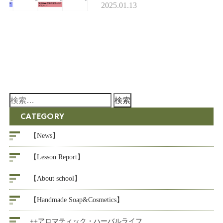
せします。 現在お申し込み受
2025.01.13
付可能なレッスンは 下記にな
ります。 …
検
索:
CATEGORY
【News】
【Lesson Report】
【About school】
【Handmade Soap&Cosmetics】
++アロマティック・ハーバルライフ