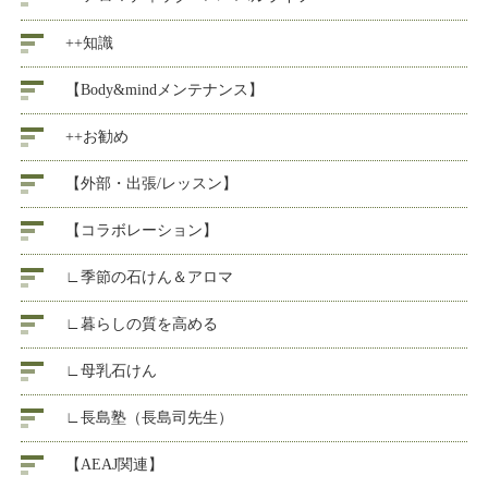
++知識
【Body&mindメンテナンス】
++お勧め
【外部・出張/レッスン】
【コラボレーション】
∟季節の石けん＆アロマ
∟暮らしの質を高める
∟母乳石けん
∟長島塾（長島司先生）
【AEAJ関連】