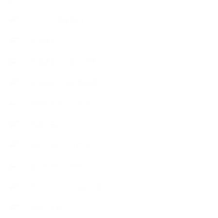
レッスン募集案内
出張講座（イベント）
出張講座（企業・団体）
出張講座（住宅展示場）
季節のボタニカルタイム
市販の石けん
恋する石けん入門コース
恋する石けん探究コース
手作りコスメ・石けん学
手作り化粧品