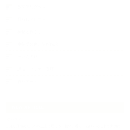
教室便利グッズ
暮らしアロマ＋
植物と暮らし
生徒様の声、講座感想
石けんの旅
講演・セミナー登壇
香りアート
NEW ARTICLE
2026.07.06
自分が見極めたものを正直に届ける｜植物と香り、石けんの仕事で大切に