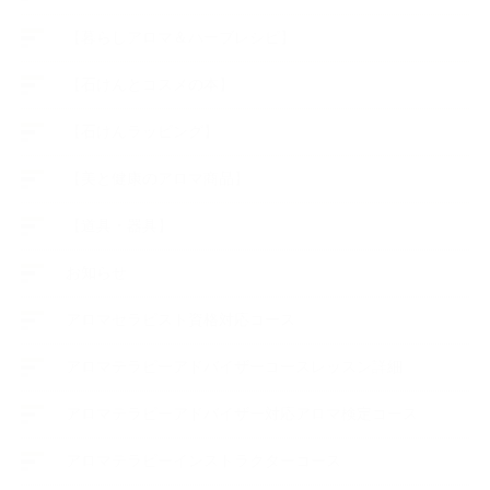
【暮らしアロマ＆ハーブレシピ】
【石けんとコスメの本】
【石けんラッピング】
【美と健康のアロマ商品】
【道具・器具】
お知らせ
アロマセラピスト資格対応コース
アロマテラピーアドバイザーコースレッスン詳細
アロマテラピーアドバイザー対応アロマ検定コース
アロマテラピーインストラクターコース