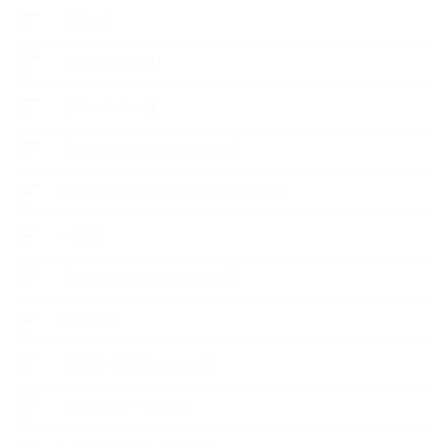
【News】
【Lesson Report】
【About school】
【Handmade Soap&Cosmetics】
++アロマティック・ハーバルライフ
++知識
【Body&mindメンテナンス】
++お勧め
【外部・出張/レッスン】
【コラボレーション】