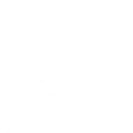
アロマハンドセラピストクラス
アロマブレンドデザイナークラス
オープンラボ（リクエストレッスン）
カプセル蒸留講座（減圧水蒸気蒸留）
キッズアロマ・石けん講座
スケジュール
ハーブ真空抽出法
フェールマヴィ認定教室紹介
プロフィール
ライフオーガニスタレッスン
リキッドソープ