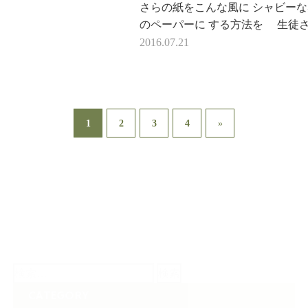
パー風）
さらの紙をこんな風に シャビー
のペーパーに する方法を 生徒
が 教えてくださいました。 …
2016.07.21
1
2
3
4
»
検
索:
CATEGORY