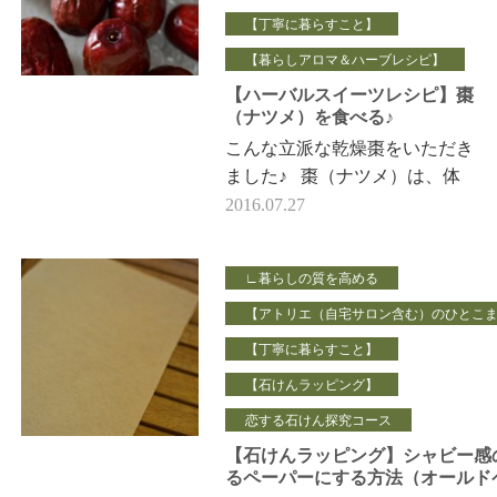
【丁寧に暮らすこと】
【暮らしアロマ＆ハーブレシピ】
【ハーバルスイーツレシピ】棗
（ナツメ）を食べる♪
こんな立派な乾燥棗をいただき
ました♪ 棗（ナツメ）は、体
の疲れを取り 滋養強壮効果が
2016.07.27
高いので、 こんなにたくさん
うれしいです。 &nbs…
∟暮らしの質を高める
【アトリエ（自宅サロン含む）のひとこ
【丁寧に暮らすこと】
【石けんラッピング】
恋する石けん探究コース
【石けんラッピング】シャビー感
るペーパーにする方法（オールド