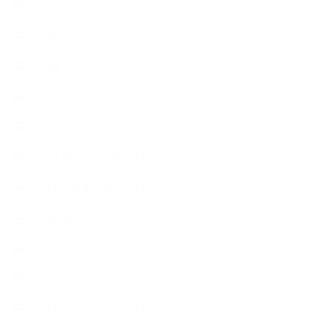
【使うハーブ】マ行
【使うハーブ】ヤ行
【使うハーブ】ラ行
【使うハーブ】ワ行
【展示会、見本市】
【工場・ハーブ園見学】
【心と身体の美ハーブ】
【快適空間】
【恋する石けんStory】末吉家の石けん
【恋する石けんStory】生徒さんの石けん
【恋する石けん®Story】