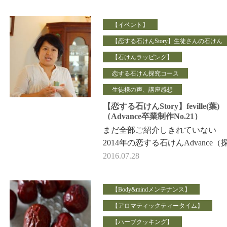
ーディアルをソー…
【イベント】
【恋する石けんStory】生徒さんの石けん
【石けんラッピング】
恋する石けん探究コース
生徒様の声、講座感想
【恋する石けんStory】feville(葉)
（Advance卒業制作No.21）
まだ全部ご紹介しきれていない
2014年の恋する石けんAdvance（
究）コース 卒業生と石けんのご紹
2016.07.28
介続きです。 （現在、…
【Body&mindメンテナンス】
【アロマティックティータイム】
【ハーブクッキング】