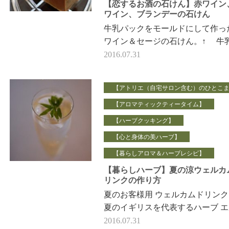
【恋するお酒の石けん】赤ワイン
ワイン、ブランデーの石けん
牛乳パックをモールドにして作っ
ワイン＆セージの石けん。↑ 牛
ックの底部分は、 カットのしか
2016.07.31
でこんな模…
【アトリエ（自宅サロン含む）のひとこ
【アロマティックティータイム】
【ハーブクッキング】
【心と身体の美ハーブ】
【暮らしアロマ＆ハーブレシピ】
【暮らしハーブ】夏の涼ウェルカ
リンクの作り方
夏のお客様用 ウェルカムドリンク
夏のイギリスを代表するハーブ 
ーフラワー（セイヨウニワトコ）
2016.07.31