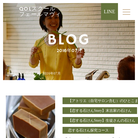
QOLスクール
LINE
フェールマヴィ
BLOG
2016年07月
ホーム
ブログ
2016年07月
【アトリエ（自宅サロン含む）のひとこ
【恋する石けんStory】末吉家の石けん
【恋する石けんStory】生徒さんの石けん
恋する石けん探究コース