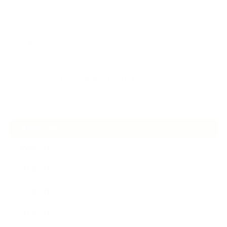
し…
2026.07.01
ケアは気づくことから始まっている
2026.06.30
アロマの源流をたずねて 〜植物は1人では生きていない〜
ARCHIVE
2026年7月
2026年6月
2026年5月
2026年4月