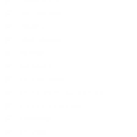
∟季節の石けん＆アロマ
∟暮らしの質を高める
∟母乳石けん
∟長島塾（長島司先生）
【AEAJ関連】
【おすすめの本】
【アトリエのこだわり】
【アトリエ（自宅サロン含む）のひとこま】
【アロマティックティータイム】
【アロマ環境/山】
【アロマ関連】