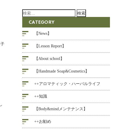
検
索:
CATEGORY
【News】
柚子
【Lesson Report】
【About school】
【Handmade Soap&Cosmetics】
++アロマティック・ハーバルライフ
++知識
し
【Body&mindメンテナンス】
++お勧め