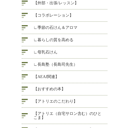
【外部・出張/レッスン】
【コラボレーション】
∟季節の石けん＆アロマ
∟暮らしの質を高める
∟母乳石けん
∟長島塾（長島司先生）
【AEAJ関連】
【おすすめの本】
【アトリエのこだわり】
【アトリエ（自宅サロン含む）のひと
こま】