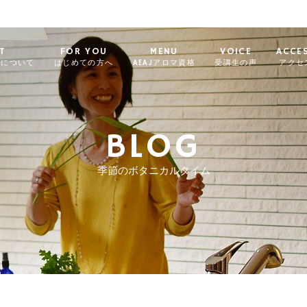
T
FOR YOU
MENU
VOICE
ACCE
ィについて
はじめての方へ
AEAJアロマ資格
受講生の声
アクセ
BLOG
季節のボタニカルタイム