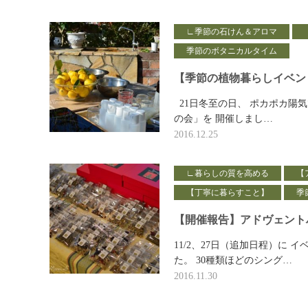
∟季節の石けん＆アロマ
季節のボタニカルタイム
【季節の植物暮らしイベン
21日冬至の日、 ポカポカ陽
の会」を 開催しまし…
2016.12.25
∟暮らしの質を高める
【
【丁寧に暮らすこと】
季
【開催報告】アドヴェント
11/2、27日（追加日程）に
た。 30種類ほどのシング…
2016.11.30