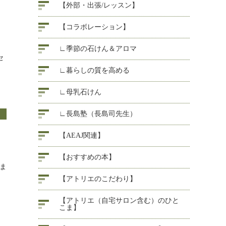
【外部・出張/レッスン】
【コラボレーション】
∟季節の石けん＆アロマ
セ
∟暮らしの質を高める
∟母乳石けん
∟長島塾（長島司先生）
【AEAJ関連】
【おすすめの本】
ま
【アトリエのこだわり】
【アトリエ（自宅サロン含む）のひと
こま】