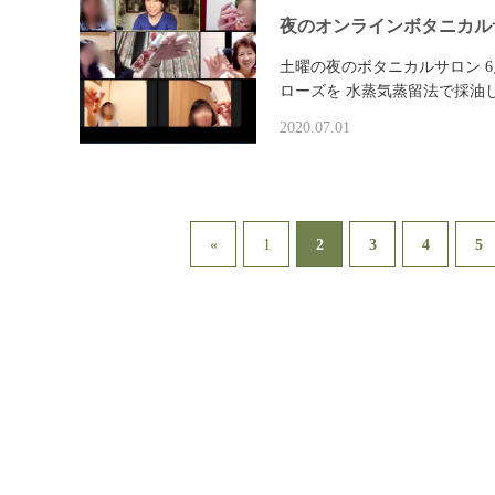
夜のオンラインボタニカル
土曜の夜のボタニカルサロン 6月
ローズを 水蒸気蒸留法で採油
2020.07.01
2
«
1
3
4
5