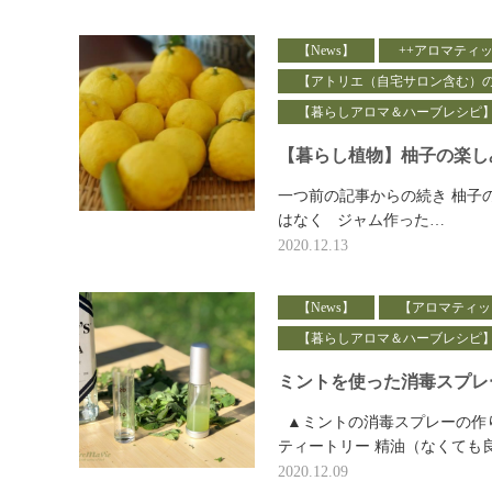
【News】
++アロマティ
【アトリエ（自宅サロン含む）
【暮らしアロマ＆ハーブレシピ
【暮らし植物】柚子の楽し
一つ前の記事からの続き 柚子
はなく ジャム作った…
2020.12.13
【News】
【アロマティッ
【暮らしアロマ＆ハーブレシピ
ミントを使った消毒スプレ
▲ミントの消毒スプレーの作り
ティートリー 精油（なくても
2020.12.09