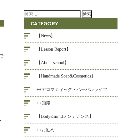
検
索:
CATEGORY
【News】
【Lesson Report】
で
【About school】
【Handmade Soap&Cosmetics】
++アロマティック・ハーバルライフ
++知識
【Body&mindメンテナンス】
●
++お勧め