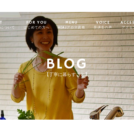
T
FOR YOU
MENU
VOICE
ACCE
ィについて
はじめての方へ
AEAJアロマ資格
受講生の声
アクセ
BLOG
【丁寧に暮らすこと】