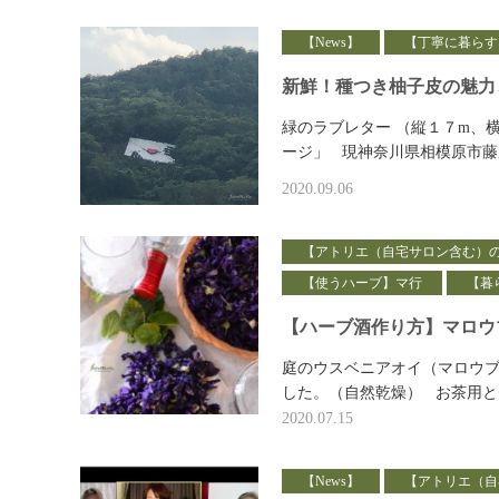
【News】
【丁寧に暮らす
新鮮！種つき柚子皮の魅力
緑のラブレター （縦１７m、
ージ」 現神奈川県相模原市藤
2020.09.06
【アトリエ（自宅サロン含む）
【使うハーブ】マ行
【暮
【ハーブ酒作り方】マロウ
庭のウスベニアオイ（マロウブ
した。（自然乾燥） お茶用と
2020.07.15
【News】
【アトリエ（自