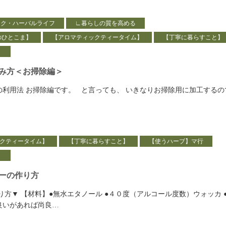
ック・ハーバルライフ
∟暮らしの質を高める
のひとこま】
【アロマティックティータイム】
【丁寧に暮らすこと】
】
み方＜お掃除編＞
の利用法 お掃除編です。 と言っても、 いきなりお掃除用に加工するの
クティータイム】
【丁寧に暮らすこと】
【使うハーブ】マ行
】
ーの作り方
方▼ 【材料】●無水エタノール ●４０度（アルコール度数）ウォッカ 
良いがあれば尚良…