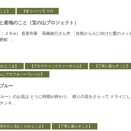
こと】
【使うハーブ】ヤ行
と産地のこと（宝の山プロジェクト）
横：２６m） 造形作家 高橋政行さん作 「自然から人に向けた愛のメッ
野町 …
のひとこま】
【アロマティックティータイム】
【丁寧に暮らすこと】
らしアロマ＆ハーブレシピ】
ブルー
ルー）のお花は とうに時期が終わり、 残りの花をさらって ドライにし
チンキ…
宅サロン含む）のひとこま】
【丁寧に暮らすこと】