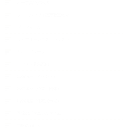
ハーブ真空抽出法
フェールマヴィ認定教室紹介
プロフィール
ライフオーガニスタレッスン
リキッドソープ
レッスン募集案内
出張講座（イベント）
出張講座（企業・団体）
出張講座（住宅展示場）
季節のボタニカルタイム
市販の石けん