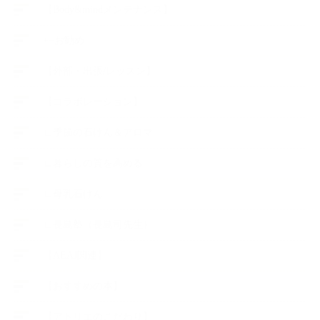
【Body&mindメンテナンス】
++お勧め
【外部・出張/レッスン】
【コラボレーション】
∟季節の石けん＆アロマ
∟暮らしの質を高める
∟母乳石けん
∟長島塾（長島司先生）
【AEAJ関連】
【おすすめの本】
【アトリエのこだわり】