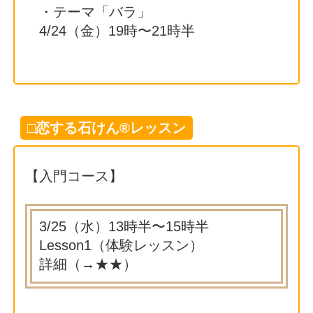
・テーマ「バラ」
4/24（金）19時〜21時半
□恋する石けん®レッスン
【入門コース】
3/25（水）13時半〜15時半
Lesson1（体験レッスン）
詳細（→
★★
）