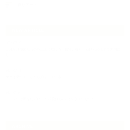
香りアート
NEW ARTICLE
2026.07.06
自分が見極めたものを正直に届ける｜植物と香り、石けんの仕事で大切に
し…
2026.07.01
ケアは気づくことから始まっている
2026.06.30
アロマの源流をたずねて 〜植物は1人では生きていない〜
ARCHIVE