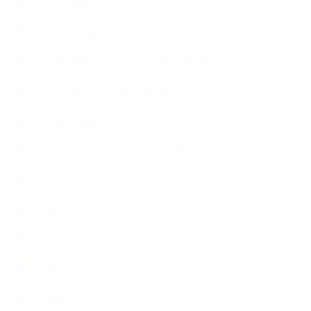
【心と身体の美ハーブ】
【快適空間】
【恋する石けんStory】末吉家の石けん
【恋する石けんStory】生徒さんの石けん
【恋する石けん®Story】
【暮らしアロマ＆ハーブレシピ】
【石けんとコスメの本】
【石けんラッピング】
【美と健康のアロマ商品】
【道具・器具】
お知らせ