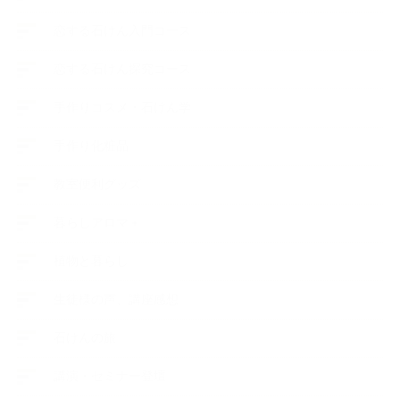
恋する石けん入門コース
恋する石けん探究コース
手作りコスメ・石けん学
手作り化粧品
教室便利グッズ
暮らしアロマ＋
植物と暮らし
生徒様の声、講座感想
石けんの旅
講演・セミナー登壇