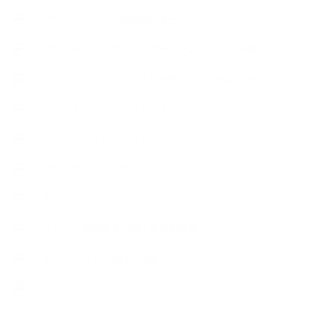
アロマセラピスト資格対応コース
アロマテラピーアドバイザーコースレッスン詳細
アロマテラピーアドバイザー対応アロマ検定コース
アロマテラピーインストラクターコース
アロマハンドセラピストクラス
アロマブレンドデザイナークラス
オープンラボ（リクエストレッスン）
カプセル蒸留講座（減圧水蒸気蒸留）
キッズアロマ・石けん講座
スケジュール