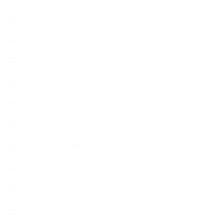
【アトリエ（自宅サロン含む）のひとこま】
【アロマティックティータイム】
【アロマ環境/山】
【アロマ関連】
【イベント】
【ガーデン】
【セミナー、勉強会】
【ハーブクッキング】
【丁寧に暮らすこと】
【使うハーブ】ア行