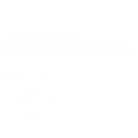
検
索:
CATEGORY
【News】
【Lesson Report】
【About school】
【Handmade Soap&Cosmetics】
++アロマティック・ハーバルライフ
++知識