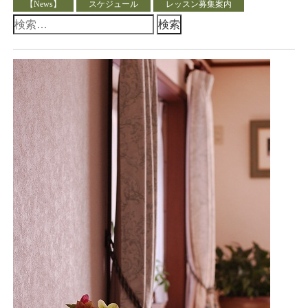
【News】
スケジュール
レッスン募集案内
検
索: