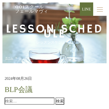
QOLスクール
LINE
フェールマヴィ
LESSON SCHED
ULE
レッスンスケジュール
ホーム
レッスンスケジュール
2024年08月26日
BLP会議
検
索: