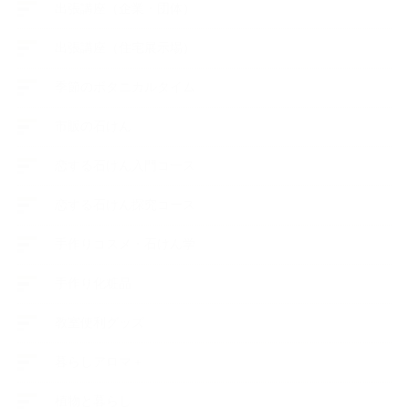
出張講座（企業・団体）
出張講座（住宅展示場）
季節のボタニカルタイム
市販の石けん
恋する石けん入門コース
恋する石けん探究コース
手作りコスメ・石けん学
手作り化粧品
教室便利グッズ
暮らしアロマ＋
植物と暮らし