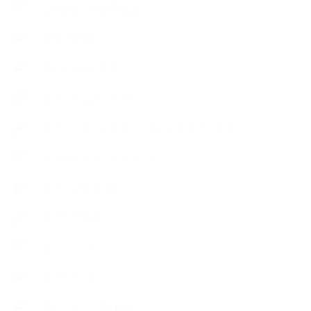
∟長島塾（長島司先生）
【AEAJ関連】
【おすすめの本】
【アトリエのこだわり】
【アトリエ（自宅サロン含む）のひとこま】
【アロマティックティータイム】
【アロマ環境/山】
【アロマ関連】
【イベント】
【ガーデン】
【セミナー、勉強会】