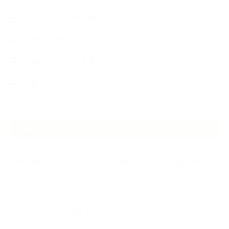
生徒様の声、講座感想
石けんの旅
講演・セミナー登壇
香りアート
NEW ARTICLE
2026.07.06
自分が見極めたものを正直に届ける｜植物と香り、石けんの仕事で大切に
し…
2026.07.01
ケアは気づくことから始まっている