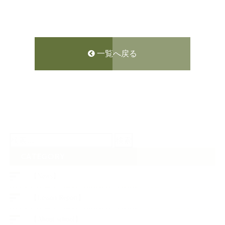
一覧へ戻る
検
索:
CATEGORY
【News】
【Lesson Report】
【About school】