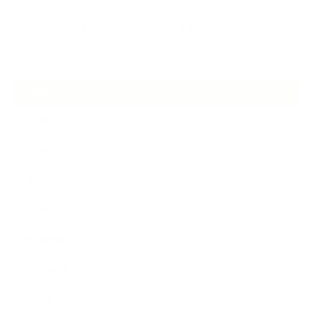
2026.06.30
アロマの源流をたずねて 〜植物は1人では生きていない〜
ARCHIVE
2026年7月
2026年6月
2026年5月
2026年4月
2025年9月
2025年8月
2025年7月