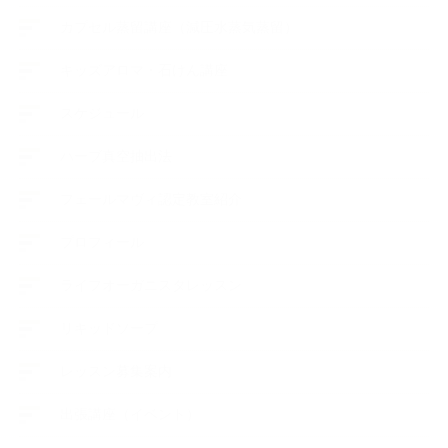
カプセル蒸留講座（減圧水蒸気蒸留）
キッズアロマ・石けん講座
スケジュール
ハーブ真空抽出法
フェールマヴィ認定教室紹介
プロフィール
ライフオーガニスタレッスン
リキッドソープ
レッスン募集案内
出張講座（イベント）