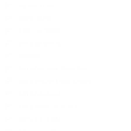
【使うハーブ】ワ行
【展示会、見本市】
【工場・ハーブ園見学】
【心と身体の美ハーブ】
【快適空間】
【恋する石けんStory】末吉家の石けん
【恋する石けんStory】生徒さんの石けん
【恋する石けん®Story】
【暮らしアロマ＆ハーブレシピ】
【石けんとコスメの本】