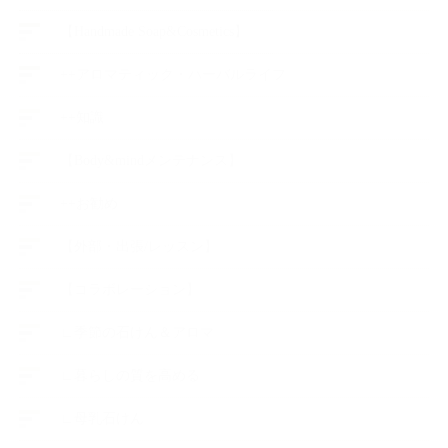
【Handmade Soap&Cosmetics】
++アロマティック・ハーバルライフ
++知識
【Body&mindメンテナンス】
++お勧め
【外部・出張/レッスン】
【コラボレーション】
∟季節の石けん＆アロマ
∟暮らしの質を高める
∟母乳石けん