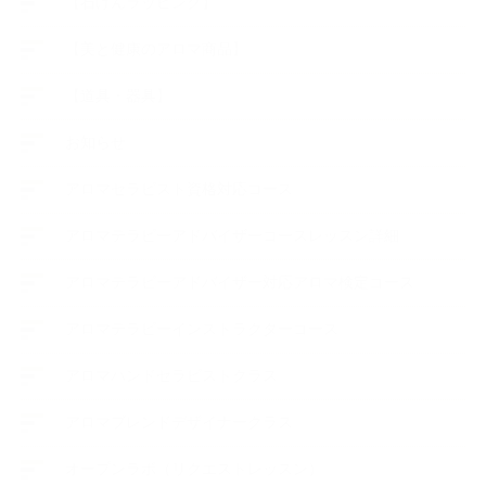
【石けんラッピング】
【美と健康のアロマ商品】
【道具・器具】
お知らせ
アロマセラピスト資格対応コース
アロマテラピーアドバイザーコースレッスン詳細
アロマテラピーアドバイザー対応アロマ検定コース
アロマテラピーインストラクターコース
アロマハンドセラピストクラス
アロマブレンドデザイナークラス
オープンラボ（リクエストレッスン）