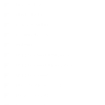
【使うハーブ】ワ行
【展示会、見本市】
【工場・ハーブ園見学】
【心と身体の美ハーブ】
【快適空間】
【恋する石けんStory】末吉家の石けん
【恋する石けんStory】生徒さんの石けん
【恋する石けん®Story】
【暮らしアロマ＆ハーブレシピ】
【石けんとコスメの本】