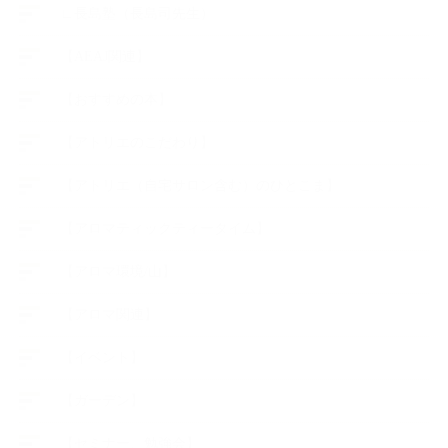
∟長島塾（長島司先生）
【AEAJ関連】
【おすすめの本】
【アトリエのこだわり】
【アトリエ（自宅サロン含む）のひとこま】
【アロマティックティータイム】
【アロマ環境/山】
【アロマ関連】
【イベント】
【ガーデン】
【セミナー、勉強会】