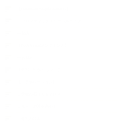
【Handmade Soap&Cosmetics】
++アロマティック・ハーバルライフ
++知識
【Body&mindメンテナンス】
++お勧め
【外部・出張/レッスン】
【コラボレーション】
∟季節の石けん＆アロマ
∟暮らしの質を高める
∟母乳石けん