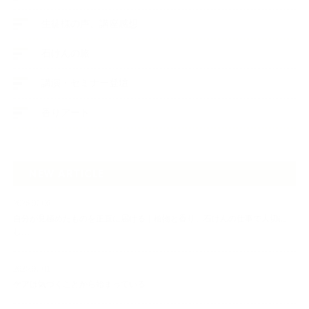
生徒様の声、講座感想
石けんの旅
講演・セミナー登壇
香りアート
NEW ARTICLE
2026.07.06
自分が見極めたものを正直に届ける｜植物と香り、石けんの仕事で大切に
し…
2026.07.01
ケアは気づくことから始まっている