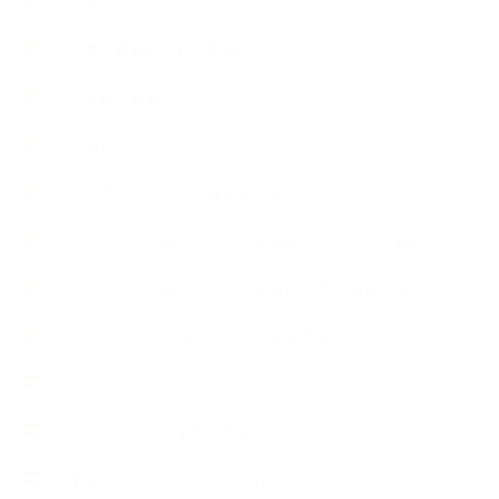
【石けんラッピング】
【美と健康のアロマ商品】
【道具・器具】
お知らせ
アロマセラピスト資格対応コース
アロマテラピーアドバイザーコースレッスン詳細
アロマテラピーアドバイザー対応アロマ検定コース
アロマテラピーインストラクターコース
アロマハンドセラピストクラス
アロマブレンドデザイナークラス
オープンラボ（リクエストレッスン）