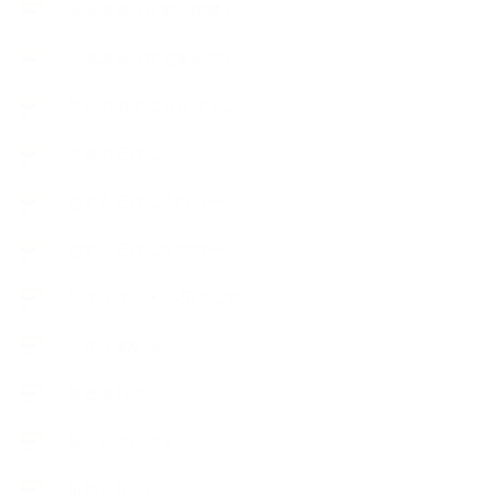
出張講座（企業・団体）
出張講座（住宅展示場）
季節のボタニカルタイム
市販の石けん
恋する石けん入門コース
恋する石けん探究コース
手作りコスメ・石けん学
手作り化粧品
教室便利グッズ
暮らしアロマ＋
植物と暮らし