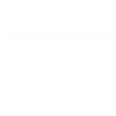
2026.06.30
アロマの源流をたずねて 〜植物は1人では生きていない〜
ARCHIVE
2026年7月
2026年6月
2026年5月
2026年4月
2025年9月
2025年8月
2025年7月