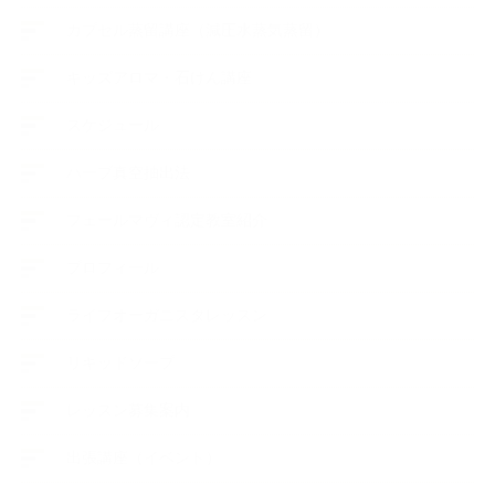
カプセル蒸留講座（減圧水蒸気蒸留）
キッズアロマ・石けん講座
スケジュール
ハーブ真空抽出法
フェールマヴィ認定教室紹介
プロフィール
ライフオーガニスタレッスン
リキッドソープ
レッスン募集案内
出張講座（イベント）