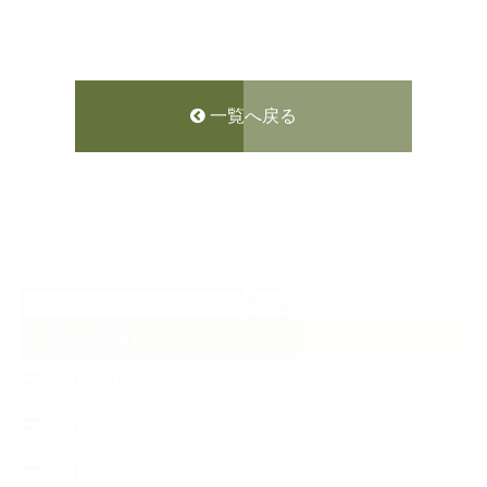
一覧へ戻る
検
索:
CATEGORY
【News】
【Lesson Report】
【About school】