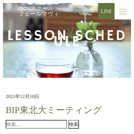
QOLスクール
LINE
フェールマヴィ
LESSON SCHED
ULE
レッスンスケジュール
ホーム
レッスンスケジュール
2021年12月10日
BIP東北大ミーティング
検
索: