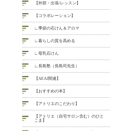
【外部・出張/レッスン】
【コラボレーション】
∟季節の石けん＆アロマ
∟暮らしの質を高める
∟母乳石けん
∟長島塾（長島司先生）
【AEAJ関連】
【おすすめの本】
【アトリエのこだわり】
【アトリエ（自宅サロン含む）のひと
こま】