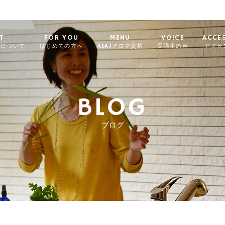
T
FOR YOU
MENU
VOICE
ACCE
ィについて
はじめての方へ
AEAJアロマ資格
受講生の声
アクセ
BLOG
ブログ