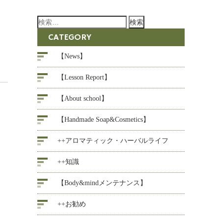
検
索:
CATEGORY
【News】
【Lesson Report】
【About school】
【Handmade Soap&Cosmetics】
++アロマティック・ハーバルライフ
++知識
【Body&mindメンテナンス】
++お勧め