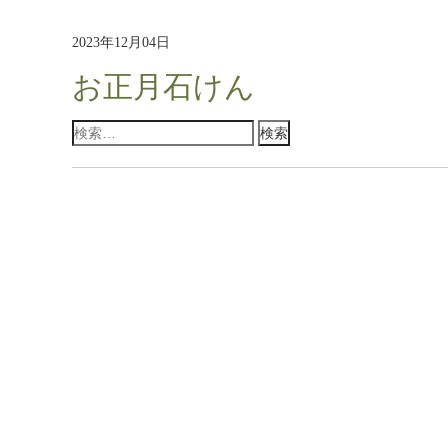
2023年12月04日
お正月石けん
検
索: