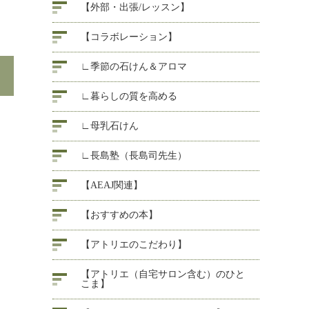
【外部・出張/レッスン】
【コラボレーション】
∟季節の石けん＆アロマ
∟暮らしの質を高める
∟母乳石けん
∟長島塾（長島司先生）
【AEAJ関連】
【おすすめの本】
【アトリエのこだわり】
【アトリエ（自宅サロン含む）のひと
こま】