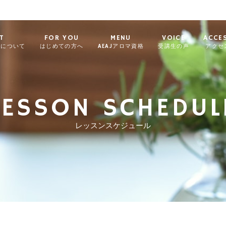
T
FOR YOU
MENU
VOICE
ACCE
ィについて
はじめての方へ
AEAJアロマ資格
受講生の声
アクセ
LESSON SCHEDUL
レッスンスケジュール