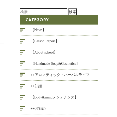
検
索:
CATEGORY
【News】
【Lesson Report】
【About school】
【Handmade Soap&Cosmetics】
++アロマティック・ハーバルライフ
++知識
【Body&mindメンテナンス】
++お勧め