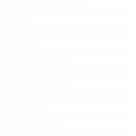
++アロマティック・ハーバルライフ
++知識
【Body&mindメンテナンス】
++お勧め
【外部・出張/レッスン】
【コラボレーション】
∟季節の石けん＆アロマ
∟暮らしの質を高める
∟母乳石けん
∟長島塾（長島司先生）
【AEAJ関連】