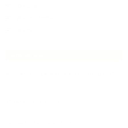
石けんの旅
講演・セミナー登壇
香りアート
NEW ARTICLE
2026.07.06
自分が見極めたものを正直に届ける｜植物と香り、石けんの仕事で大切に
し…
2026.07.01
ケアは気づくことから始まっている
2026.06.30
アロマの源流をたずねて 〜植物は1人では生きていない〜