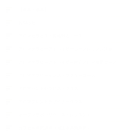
【道具・器具】
お知らせ
アロマセラピスト資格対応コース
アロマテラピーアドバイザーコースレッスン詳細
アロマテラピーアドバイザー対応アロマ検定コース
アロマテラピーインストラクターコース
アロマハンドセラピストクラス
アロマブレンドデザイナークラス
オープンラボ（リクエストレッスン）
カプセル蒸留講座（減圧水蒸気蒸留）