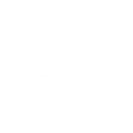
【おすすめの本】
【アトリエのこだわり】
【アトリエ（自宅サロン含む）のひとこま】
【アロマティックティータイム】
【アロマ環境/山】
【アロマ関連】
【イベント】
【ガーデン】
【セミナー、勉強会】
【ハーブクッキング】