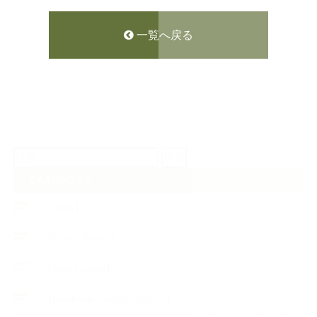
一覧へ戻る
検
索:
CATEGORY
【News】
【Lesson Report】
【About school】
【Handmade Soap&Cosmetics】