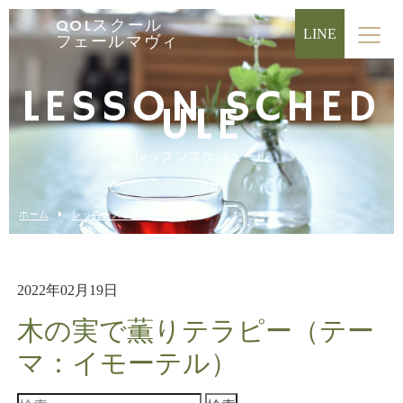
QOLスクール
LINE
フェールマヴィ
LESSON SCHED
ULE
レッスンスケジュール
ホーム
レッスンスケジュール
2022年02月19日
木の実で薫りテラピー（テー
マ：イモーテル）