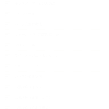
キッズアロマ・石けん講座
スケジュール
ハーブ真空抽出法
フェールマヴィ認定教室紹介
プロフィール
ライフオーガニスタレッスン
リキッドソープ
レッスン募集案内
出張講座（イベント）
出張講座（企業・団体）
出張講座（住宅展示場）