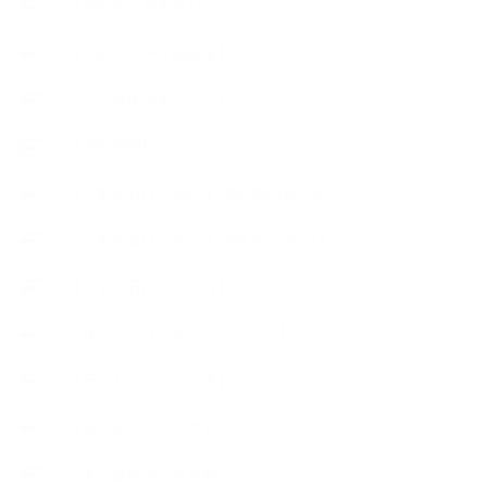
【展示会、見本市】
【工場・ハーブ園見学】
【心と身体の美ハーブ】
【快適空間】
【恋する石けんStory】末吉家の石けん
【恋する石けんStory】生徒さんの石けん
【恋する石けん®Story】
【暮らしアロマ＆ハーブレシピ】
【石けんとコスメの本】
【石けんラッピング】
【美と健康のアロマ商品】