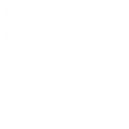
季節のボタニカルタイム
市販の石けん
恋する石けん入門コース
恋する石けん探究コース
手作りコスメ・石けん学
手作り化粧品
教室便利グッズ
暮らしアロマ＋
植物と暮らし
生徒様の声、講座感想