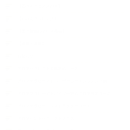
【石けんとコスメの本】
【石けんラッピング】
【美と健康のアロマ商品】
【道具・器具】
お知らせ
アロマセラピスト資格対応コース
アロマテラピーアドバイザーコースレッスン詳細
アロマテラピーアドバイザー対応アロマ検定コース
アロマテラピーインストラクターコース
アロマハンドセラピストクラス