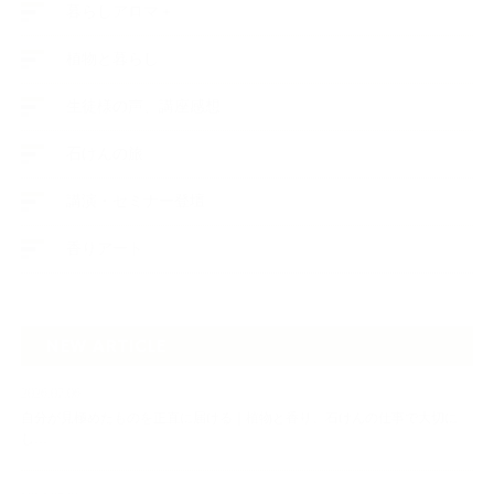
暮らしアロマ＋
植物と暮らし
生徒様の声、講座感想
石けんの旅
講演・セミナー登壇
香りアート
NEW ARTICLE
2026.07.06
自分が見極めたものを正直に届ける｜植物と香り、石けんの仕事で大切に
し…