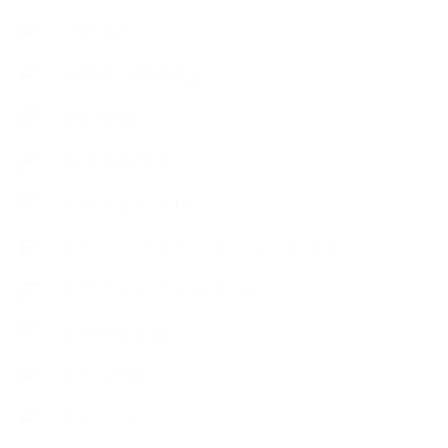
∟母乳石けん
∟長島塾（長島司先生）
【AEAJ関連】
【おすすめの本】
【アトリエのこだわり】
【アトリエ（自宅サロン含む）のひとこま】
【アロマティックティータイム】
【アロマ環境/山】
【アロマ関連】
【イベント】