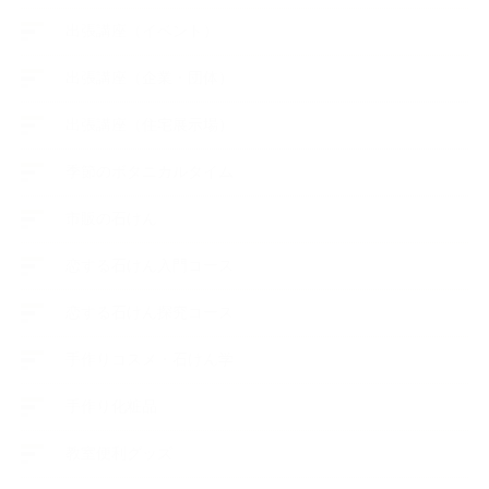
出張講座（イベント）
出張講座（企業・団体）
出張講座（住宅展示場）
季節のボタニカルタイム
市販の石けん
恋する石けん入門コース
恋する石けん探究コース
手作りコスメ・石けん学
手作り化粧品
教室便利グッズ