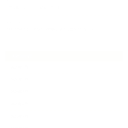
2026.07.01
ケアは気づくことから始まっている
2026.06.30
アロマの源流をたずねて 〜植物は1人では生きていない〜
ARCHIVE
2026年7月
2026年6月
2026年5月
2026年4月
2025年9月