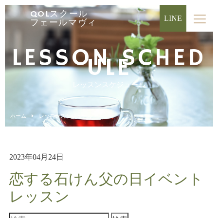
QOLスクール
LINE
フェールマヴィ
LESSON SCHED
ULE
レッスンスケジュール
ホーム
レッスンスケジュール
2023年04月24日
恋する石けん父の日イベント
レッスン