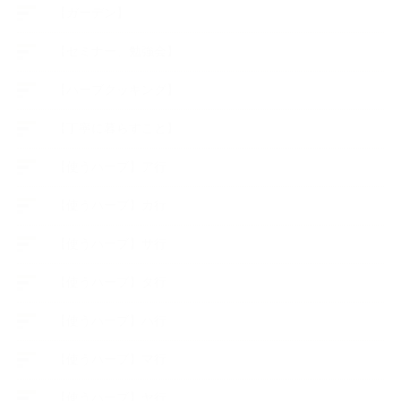
【ガーデン】
【セミナー、勉強会】
【ハーブクッキング】
【丁寧に暮らすこと】
【使うハーブ】ア行
【使うハーブ】カ行
【使うハーブ】サ行
【使うハーブ】タ行
【使うハーブ】ハ行
【使うハーブ】マ行
【使うハーブ】ヤ行