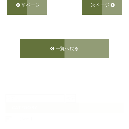
前ページ
次ページ
一覧へ戻る
検
索:
CATEGORY
【News】