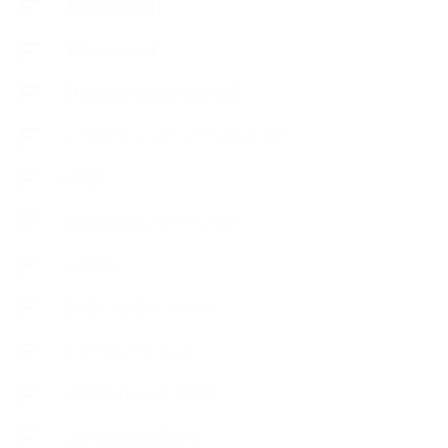
【Lesson Report】
【About school】
【Handmade Soap&Cosmetics】
++アロマティック・ハーバルライフ
++知識
【Body&mindメンテナンス】
++お勧め
【外部・出張/レッスン】
【コラボレーション】
∟季節の石けん＆アロマ
∟暮らしの質を高める