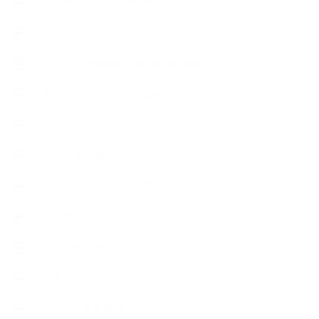
アロマブレンドデザイナークラス
オープンラボ（リクエストレッスン）
カプセル蒸留講座（減圧水蒸気蒸留）
キッズアロマ・石けん講座
スケジュール
ハーブ真空抽出法
フェールマヴィ認定教室紹介
プロフィール
ライフオーガニスタレッスン
リキッドソープ
レッスン募集案内