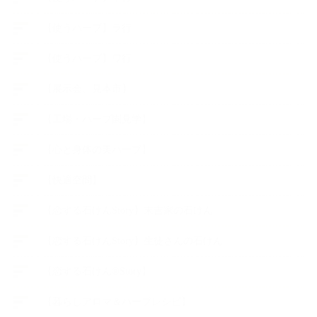
【使うハーブ】ラ行
【使うハーブ】ワ行
【展示会、見本市】
【工場・ハーブ園見学】
【心と身体の美ハーブ】
【快適空間】
【恋する石けんStory】末吉家の石けん
【恋する石けんStory】生徒さんの石けん
【恋する石けん®Story】
【暮らしアロマ＆ハーブレシピ】