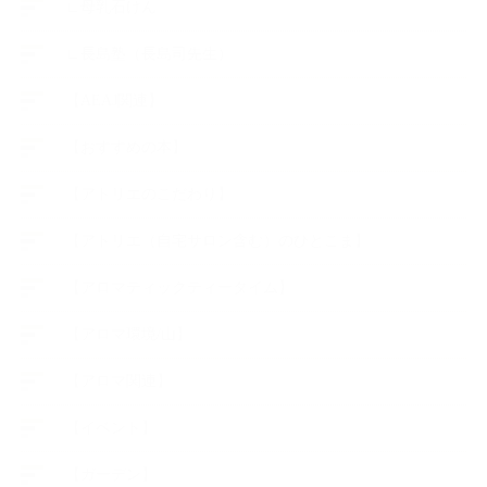
∟母乳石けん
∟長島塾（長島司先生）
【AEAJ関連】
【おすすめの本】
【アトリエのこだわり】
【アトリエ（自宅サロン含む）のひとこま】
【アロマティックティータイム】
【アロマ環境/山】
【アロマ関連】
【イベント】
【ガーデン】