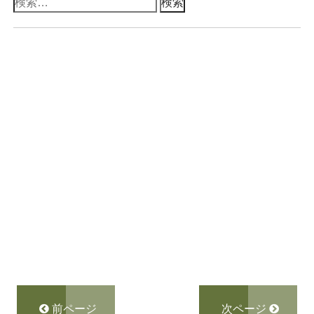
検
索:
前ページ
次ページ