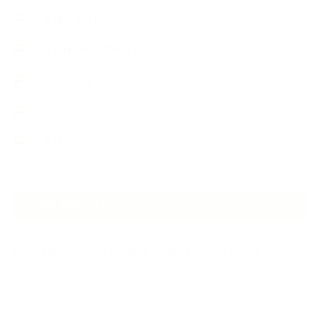
植物と暮らし
生徒様の声、講座感想
石けんの旅
講演・セミナー登壇
香りアート
NEW ARTICLE
2026.07.06
自分が見極めたものを正直に届ける｜植物と香り、石けんの仕事で大切に
し…
2026.07.01