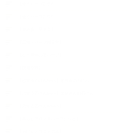
【使うハーブ】ラ行
【使うハーブ】ワ行
【展示会、見本市】
【工場・ハーブ園見学】
【心と身体の美ハーブ】
【快適空間】
【恋する石けんStory】末吉家の石けん
【恋する石けんStory】生徒さんの石けん
【恋する石けん®Story】
【暮らしアロマ＆ハーブレシピ】
【石けんとコスメの本】