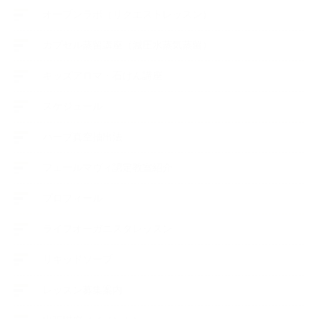
オープンラボ（リクエストレッスン）
カプセル蒸留講座（減圧水蒸気蒸留）
キッズアロマ・石けん講座
スケジュール
ハーブ真空抽出法
フェールマヴィ認定教室紹介
プロフィール
ライフオーガニスタレッスン
リキッドソープ
レッスン募集案内