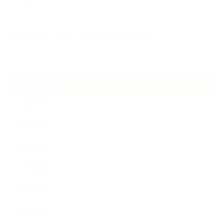
ケアは気づくことから始まっている
2026.06.30
アロマの源流をたずねて 〜植物は1人では生きていない〜
ARCHIVE
2026年7月
2026年6月
2026年5月
2026年4月
2025年9月
2025年8月