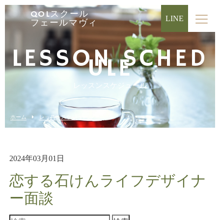
QOLスクール
LINE
フェールマヴィ
LESSON SCHED
ULE
レッスンスケジュール
ホーム
レッスンスケジュール
2024年03月01日
恋する石けんライフデザイナ
ー面談