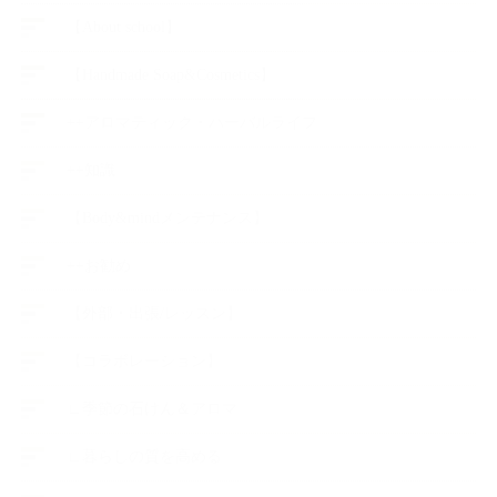
【About school】
【Handmade Soap&Cosmetics】
++アロマティック・ハーバルライフ
++知識
【Body&mindメンテナンス】
++お勧め
【外部・出張/レッスン】
【コラボレーション】
∟季節の石けん＆アロマ
∟暮らしの質を高める