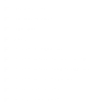
【石けんラッピング】
【美と健康のアロマ商品】
【道具・器具】
お知らせ
アロマセラピスト資格対応コース
アロマテラピーアドバイザーコースレッスン詳細
アロマテラピーアドバイザー対応アロマ検定コース
アロマテラピーインストラクターコース
アロマハンドセラピストクラス
アロマブレンドデザイナークラス