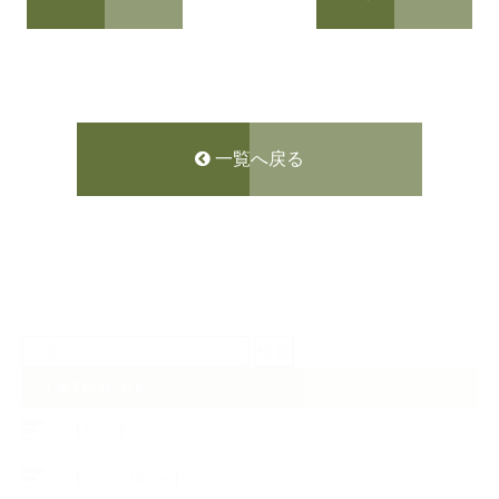
一覧へ戻る
検
索:
CATEGORY
【News】
【Lesson Report】