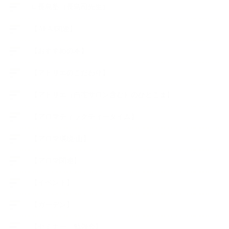
∟長島塾（長島司先生）
【AEAJ関連】
【おすすめの本】
【アトリエのこだわり】
【アトリエ（自宅サロン含む）のひとこま】
【アロマティックティータイム】
【アロマ環境/山】
【アロマ関連】
【イベント】
【ガーデン】
【セミナー、勉強会】