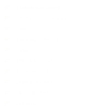
【Handmade Soap&Cosmetics】
++アロマティック・ハーバルライフ
++知識
【Body&mindメンテナンス】
++お勧め
【外部・出張/レッスン】
【コラボレーション】
∟季節の石けん＆アロマ
∟暮らしの質を高める
∟母乳石けん