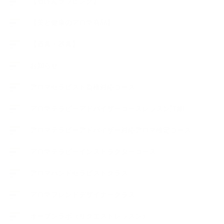
【石けんラッピング】
【美と健康のアロマ商品】
【道具・器具】
お知らせ
アロマセラピスト資格対応コース
アロマテラピーアドバイザーコースレッスン詳細
アロマテラピーアドバイザー対応アロマ検定コース
アロマテラピーインストラクターコース
アロマハンドセラピストクラス
アロマブレンドデザイナークラス
オープンラボ（リクエストレッスン）