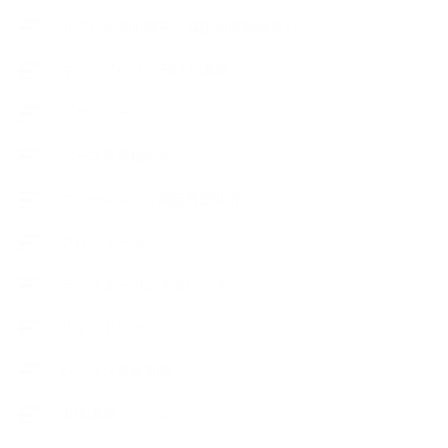
カプセル蒸留講座（減圧水蒸気蒸留）
キッズアロマ・石けん講座
スケジュール
ハーブ真空抽出法
フェールマヴィ認定教室紹介
プロフィール
ライフオーガニスタレッスン
リキッドソープ
レッスン募集案内
出張講座（イベント）