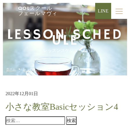
QOLスクール
LINE
フェールマヴィ
LESSON SCHED
ULE
レッスンスケジュール
ホーム
レッスンスケジュール
2022年12月01日
小さな教室Basicセッション4
検
索: