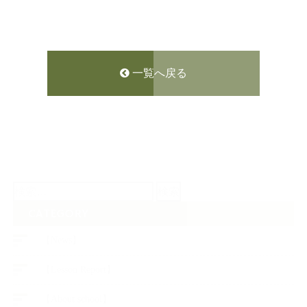
一覧へ戻る
検
索:
CATEGORY
【News】
【Lesson Report】
【About school】