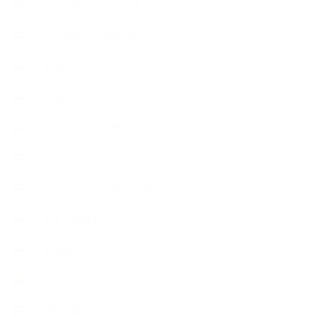
出張講座（企業・団体）
出張講座（住宅展示場）
季節のボタニカルタイム
市販の石けん
恋する石けん入門コース
恋する石けん探究コース
手作りコスメ・石けん学
手作り化粧品
教室便利グッズ
暮らしアロマ＋
植物と暮らし