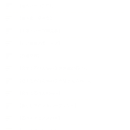
【使うハーブ】ワ行
【展示会、見本市】
【工場・ハーブ園見学】
【心と身体の美ハーブ】
【快適空間】
【恋する石けんStory】末吉家の石けん
【恋する石けんStory】生徒さんの石けん
【恋する石けん®Story】
【暮らしアロマ＆ハーブレシピ】
【石けんとコスメの本】