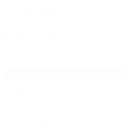
生徒様の声、講座感想
石けんの旅
講演・セミナー登壇
香りアート
NEW ARTICLE
2026.07.06
自分が見極めたものを正直に届ける｜植物と香り、石けんの仕事で大切に
し…
2026.07.01
ケアは気づくことから始まっている