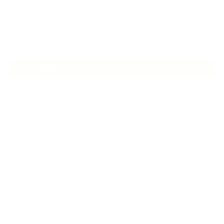
2026.06.30
アロマの源流をたずねて 〜植物は1人では生きていない〜
ARCHIVE
2026年7月
2026年6月
2026年5月
2026年4月
2025年9月
2025年8月
2025年7月