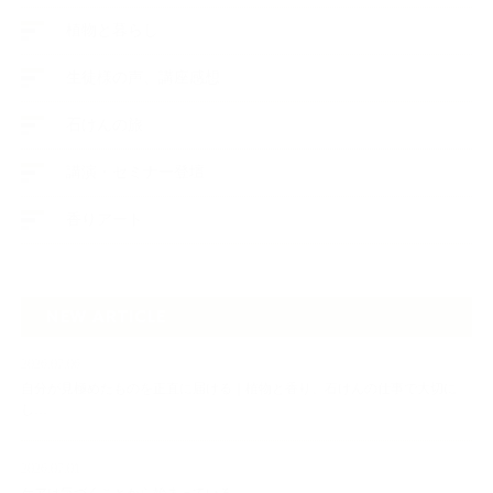
植物と暮らし
生徒様の声、講座感想
石けんの旅
講演・セミナー登壇
香りアート
NEW ARTICLE
2026.07.06
自分が見極めたものを正直に届ける｜植物と香り、石けんの仕事で大切に
し…
2026.07.01