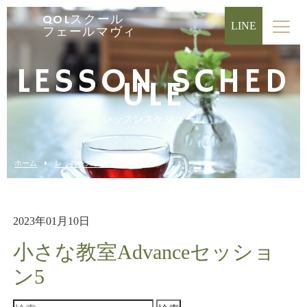
QOLスクール
LINE
フェールマヴィ
LESSON SCHED
ULE
レッスンスケジュール
ホーム
レッスンスケジュール
2023年01月10日
小さな教室Advanceセッショ
ン5