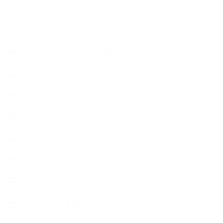
オープンラボ（リクエストレッスン）
カプセル蒸留講座（減圧水蒸気蒸留）
キッズアロマ・石けん講座
スケジュール
ハーブ真空抽出法
フェールマヴィ認定教室紹介
プロフィール
ライフオーガニスタレッスン
リキッドソープ
レッスン募集案内