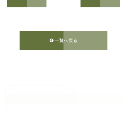
一覧へ戻る
検
索:
CATEGORY
【News】
【Lesson Report】