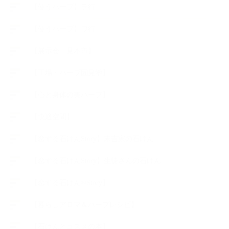
【使うハーブ】ラ行
【使うハーブ】ワ行
【展示会、見本市】
【工場・ハーブ園見学】
【心と身体の美ハーブ】
【快適空間】
【恋する石けんStory】末吉家の石けん
【恋する石けんStory】生徒さんの石けん
【恋する石けん®Story】
【暮らしアロマ＆ハーブレシピ】
【石けんとコスメの本】