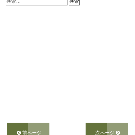
検
索:
前ページ
次ページ