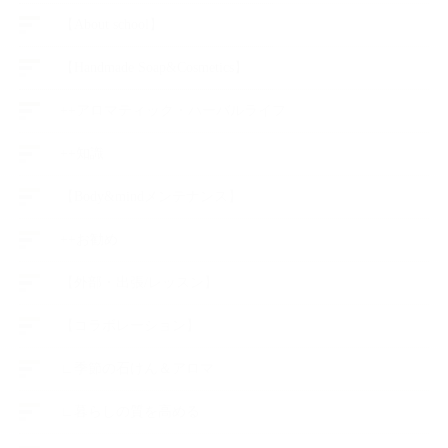
【About school】
【Handmade Soap&Cosmetics】
++アロマティック・ハーバルライフ
++知識
【Body&mindメンテナンス】
++お勧め
【外部・出張/レッスン】
【コラボレーション】
∟季節の石けん＆アロマ
∟暮らしの質を高める