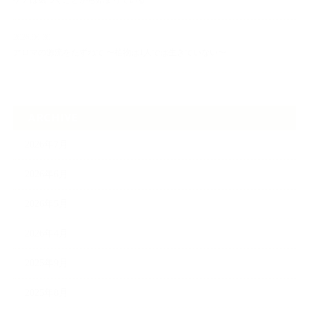
ケアは気づくことから始まっている
2026.06.30
アロマの源流をたずねて 〜植物は1人では生きていない〜
ARCHIVE
2026年7月
2026年6月
2026年5月
2026年4月
2025年9月
2025年8月