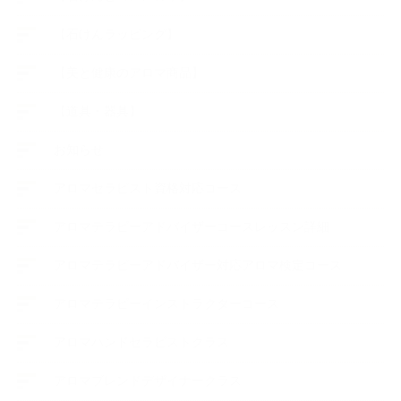
【石けんラッピング】
【美と健康のアロマ商品】
【道具・器具】
お知らせ
アロマセラピスト資格対応コース
アロマテラピーアドバイザーコースレッスン詳細
アロマテラピーアドバイザー対応アロマ検定コース
アロマテラピーインストラクターコース
アロマハンドセラピストクラス
アロマブレンドデザイナークラス