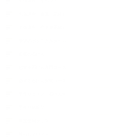
出張講座（イベント）
出張講座（企業・団体）
出張講座（住宅展示場）
季節のボタニカルタイム
市販の石けん
恋する石けん入門コース
恋する石けん探究コース
手作りコスメ・石けん学
手作り化粧品
教室便利グッズ
暮らしアロマ＋