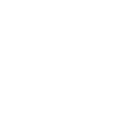
∟母乳石けん
∟長島塾（長島司先生）
【AEAJ関連】
【おすすめの本】
【アトリエのこだわり】
【アトリエ（自宅サロン含む）のひとこま】
【アロマティックティータイム】
【アロマ環境/山】
【アロマ関連】
【イベント】
【ガーデン】