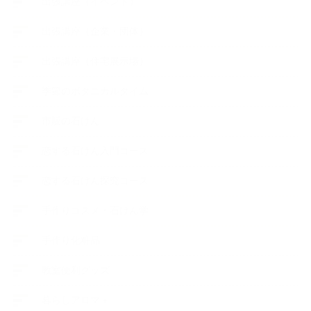
出張講座（イベント）
出張講座（企業・団体）
出張講座（住宅展示場）
季節のボタニカルタイム
市販の石けん
恋する石けん入門コース
恋する石けん探究コース
手作りコスメ・石けん学
手作り化粧品
教室便利グッズ
暮らしアロマ＋