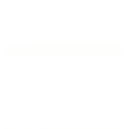
ケアは気づくことから始まっている
2026.06.30
アロマの源流をたずねて 〜植物は1人では生きていない〜
ARCHIVE
2026年7月
2026年6月
2026年5月
2026年4月
2025年9月
2025年8月