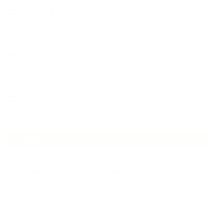
植物と暮らし
生徒様の声、講座感想
石けんの旅
講演・セミナー登壇
香りアート
NEW ARTICLE
2026.07.06
自分が見極めたものを正直に届ける｜植物と香り、石けんの仕事で大切に
し…
2026.07.01