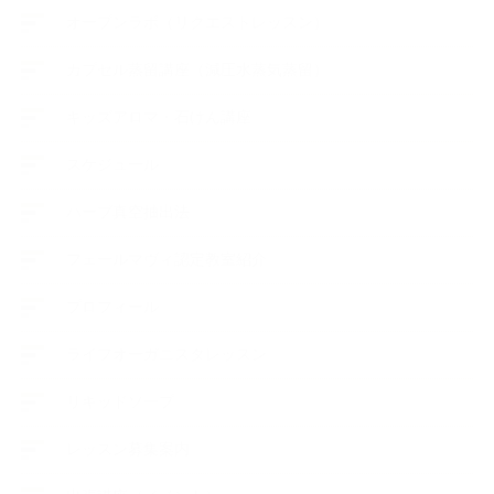
オープンラボ（リクエストレッスン）
カプセル蒸留講座（減圧水蒸気蒸留）
キッズアロマ・石けん講座
スケジュール
ハーブ真空抽出法
フェールマヴィ認定教室紹介
プロフィール
ライフオーガニスタレッスン
リキッドソープ
レッスン募集案内