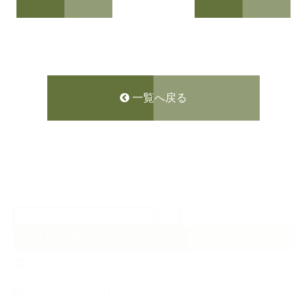
一覧へ戻る
検
索:
CATEGORY
【News】
【Lesson Report】