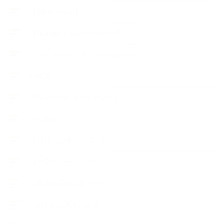
【About school】
【Handmade Soap&Cosmetics】
++アロマティック・ハーバルライフ
++知識
【Body&mindメンテナンス】
++お勧め
【外部・出張/レッスン】
【コラボレーション】
∟季節の石けん＆アロマ
∟暮らしの質を高める