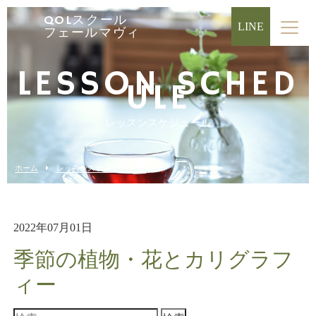
QOLスクール
LINE
フェールマヴィ
LESSON SCHED
ULE
レッスンスケジュール
ホーム
レッスンスケジュール
2022年07月01日
季節の植物・花とカリグラフ
ィー