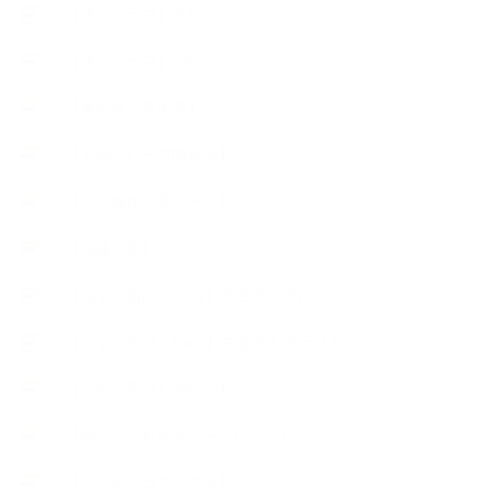
【使うハーブ】ラ行
【使うハーブ】ワ行
【展示会、見本市】
【工場・ハーブ園見学】
【心と身体の美ハーブ】
【快適空間】
【恋する石けんStory】末吉家の石けん
【恋する石けんStory】生徒さんの石けん
【恋する石けん®Story】
【暮らしアロマ＆ハーブレシピ】
【石けんとコスメの本】