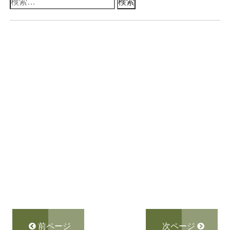
検
索:
前ページ
次ページ