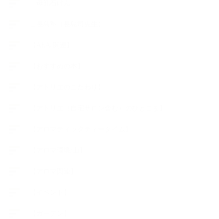
∟母乳石けん
∟長島塾（長島司先生）
【AEAJ関連】
【おすすめの本】
【アトリエのこだわり】
【アトリエ（自宅サロン含む）のひとこま】
【アロマティックティータイム】
【アロマ環境/山】
【アロマ関連】
【イベント】
【ガーデン】