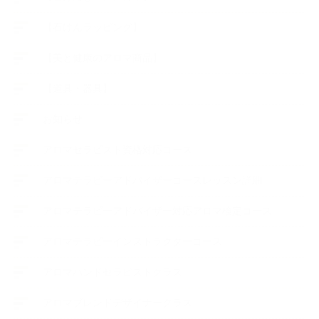
【石けんラッピング】
【美と健康のアロマ商品】
【道具・器具】
お知らせ
アロマセラピスト資格対応コース
アロマテラピーアドバイザーコースレッスン詳細
アロマテラピーアドバイザー対応アロマ検定コース
アロマテラピーインストラクターコース
アロマハンドセラピストクラス
アロマブレンドデザイナークラス