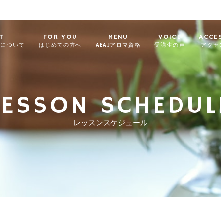
T
FOR YOU
MENU
VOICE
ACCE
ィについて
はじめての方へ
AEAJアロマ資格
受講生の声
アクセ
LESSON SCHEDUL
レッスンスケジュール