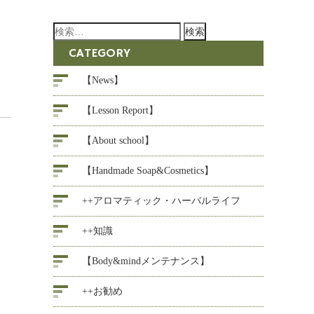
検
索:
CATEGORY
【News】
【Lesson Report】
【About school】
【Handmade Soap&Cosmetics】
++アロマティック・ハーバルライフ
++知識
【Body&mindメンテナンス】
++お勧め