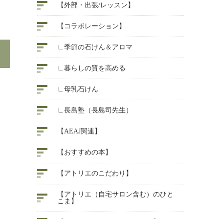
【外部・出張/レッスン】
【コラボレーション】
∟季節の石けん＆アロマ
∟暮らしの質を高める
∟母乳石けん
∟長島塾（長島司先生）
【AEAJ関連】
【おすすめの本】
【アトリエのこだわり】
【アトリエ（自宅サロン含む）のひと
こま】