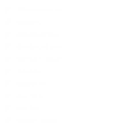
季節のボタニカルタイム
市販の石けん
恋する石けん入門コース
恋する石けん探究コース
手作りコスメ・石けん学
手作り化粧品
教室便利グッズ
暮らしアロマ＋
植物と暮らし
生徒様の声、講座感想