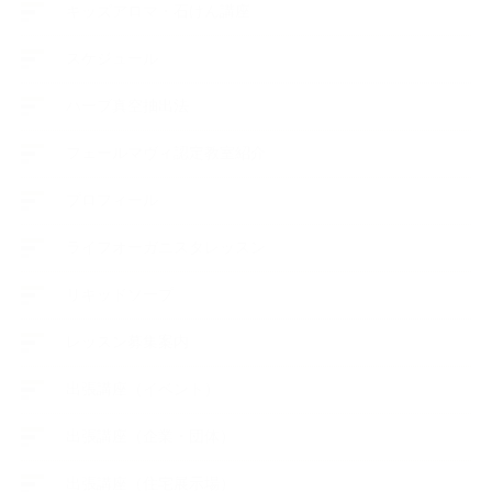
キッズアロマ・石けん講座
スケジュール
ハーブ真空抽出法
フェールマヴィ認定教室紹介
プロフィール
ライフオーガニスタレッスン
リキッドソープ
レッスン募集案内
出張講座（イベント）
出張講座（企業・団体）
出張講座（住宅展示場）