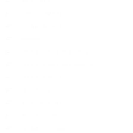
【展示会、見本市】
【工場・ハーブ園見学】
【心と身体の美ハーブ】
【快適空間】
【恋する石けんStory】末吉家の石けん
【恋する石けんStory】生徒さんの石けん
【恋する石けん®Story】
【暮らしアロマ＆ハーブレシピ】
【石けんとコスメの本】
【石けんラッピング】
【美と健康のアロマ商品】