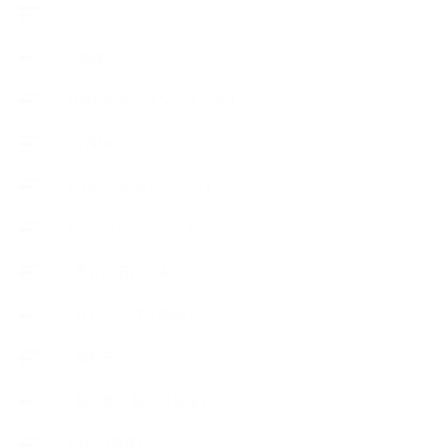
++アロマティック・ハーバルライフ
++知識
【Body&mindメンテナンス】
++お勧め
【外部・出張/レッスン】
【コラボレーション】
∟季節の石けん＆アロマ
∟暮らしの質を高める
∟母乳石けん
∟長島塾（長島司先生）
【AEAJ関連】