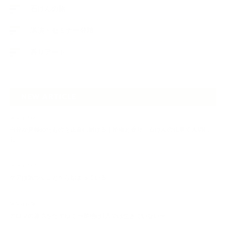
石けんの旅
講演・セミナー登壇
香りアート
NEW ARTICLE
2026.07.06
自分が見極めたものを正直に届ける｜植物と香り、石けんの仕事で大切に
し…
2026.07.01
ケアは気づくことから始まっている
2026.06.30
アロマの源流をたずねて 〜植物は1人では生きていない〜