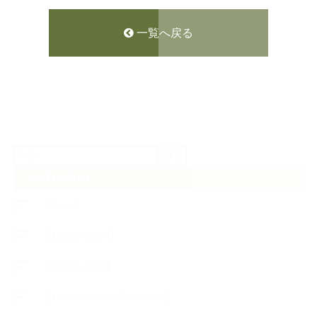
一覧へ戻る
検
索:
CATEGORY
【News】
【Lesson Report】
【About school】
【Handmade Soap&Cosmetics】