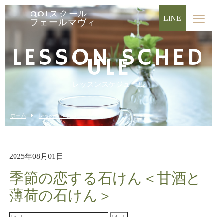
QOLスクール
LINE
フェールマヴィ
LESSON SCHED
ULE
レッスンスケジュール
ホーム
レッスンスケジュール
2025年08月01日
季節の恋する石けん＜甘酒と
薄荷の石けん＞