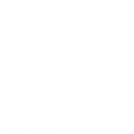
【おすすめの本】
【アトリエのこだわり】
【アトリエ（自宅サロン含む）のひとこま】
【アロマティックティータイム】
【アロマ環境/山】
【アロマ関連】
【イベント】
【ガーデン】
【セミナー、勉強会】
【ハーブクッキング】