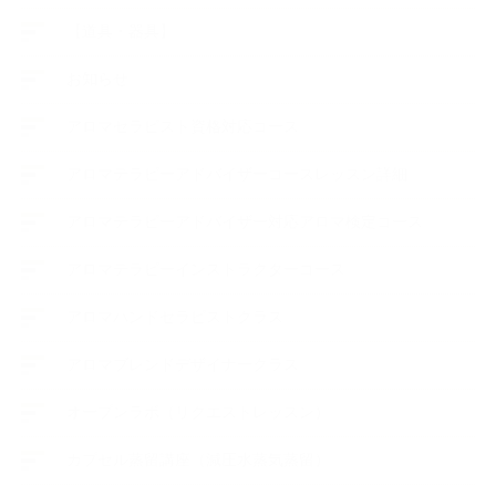
【道具・器具】
お知らせ
アロマセラピスト資格対応コース
アロマテラピーアドバイザーコースレッスン詳細
アロマテラピーアドバイザー対応アロマ検定コース
アロマテラピーインストラクターコース
アロマハンドセラピストクラス
アロマブレンドデザイナークラス
オープンラボ（リクエストレッスン）
カプセル蒸留講座（減圧水蒸気蒸留）