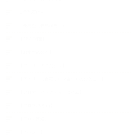
∟母乳石けん
∟長島塾（長島司先生）
【AEAJ関連】
【おすすめの本】
【アトリエのこだわり】
【アトリエ（自宅サロン含む）のひとこま】
【アロマティックティータイム】
【アロマ環境/山】
【アロマ関連】
【イベント】