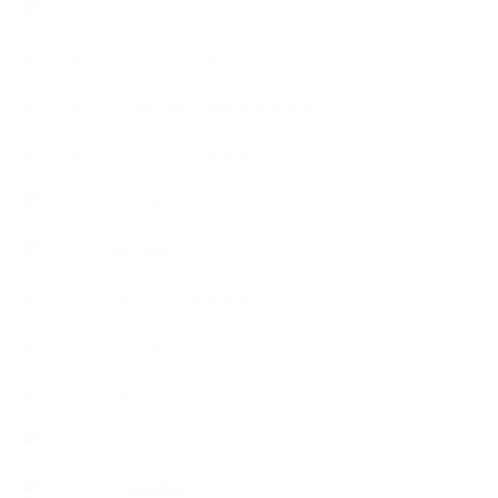
アロマブレンドデザイナークラス
オープンラボ（リクエストレッスン）
カプセル蒸留講座（減圧水蒸気蒸留）
キッズアロマ・石けん講座
スケジュール
ハーブ真空抽出法
フェールマヴィ認定教室紹介
プロフィール
ライフオーガニスタレッスン
リキッドソープ
レッスン募集案内