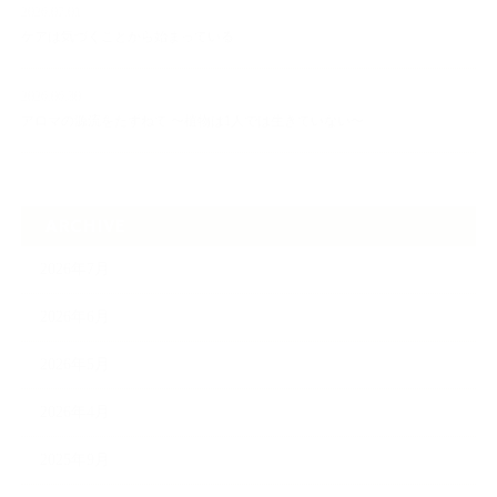
2026.07.01
ケアは気づくことから始まっている
2026.06.30
アロマの源流をたずねて 〜植物は1人では生きていない〜
ARCHIVE
2026年7月
2026年6月
2026年5月
2026年4月
2025年9月