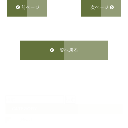
前ページ
次ページ
一覧へ戻る
検
索:
CATEGORY
【News】