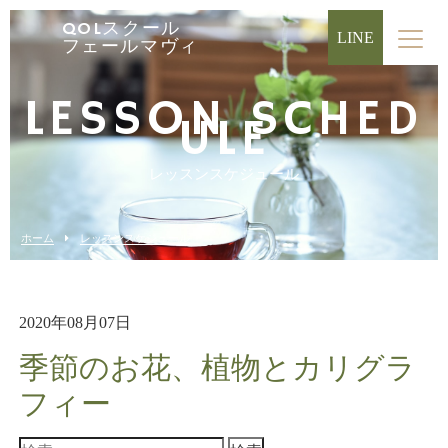
QOLスクール
LINE
フェールマヴィ
LESSON SCHED
ULE
レッスンスケジュール
ホーム
レッスンスケジュール
2020年08月07日
季節のお花、植物とカリグラ
フィー