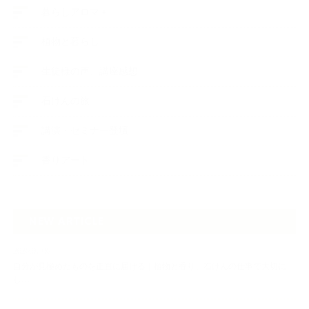
暮らしアロマ＋
植物と暮らし
生徒様の声、講座感想
石けんの旅
講演・セミナー登壇
香りアート
NEW ARTICLE
2026.07.06
自分が見極めたものを正直に届ける｜植物と香り、石けんの仕事で大切に
し…