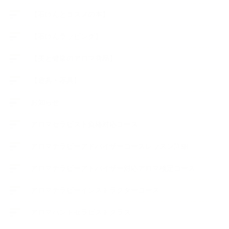
【石けんとコスメの本】
【石けんラッピング】
【美と健康のアロマ商品】
【道具・器具】
お知らせ
アロマセラピスト資格対応コース
アロマテラピーアドバイザーコースレッスン詳細
アロマテラピーアドバイザー対応アロマ検定コース
アロマテラピーインストラクターコース
アロマハンドセラピストクラス