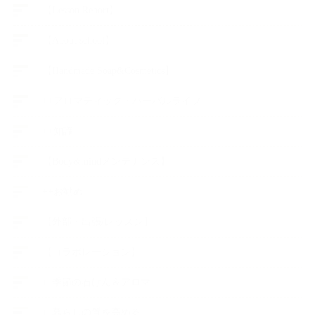
【Lesson Report】
【About school】
【Handmade Soap&Cosmetics】
++アロマティック・ハーバルライフ
++知識
【Body&mindメンテナンス】
++お勧め
【外部・出張/レッスン】
【コラボレーション】
∟季節の石けん＆アロマ
∟暮らしの質を高める