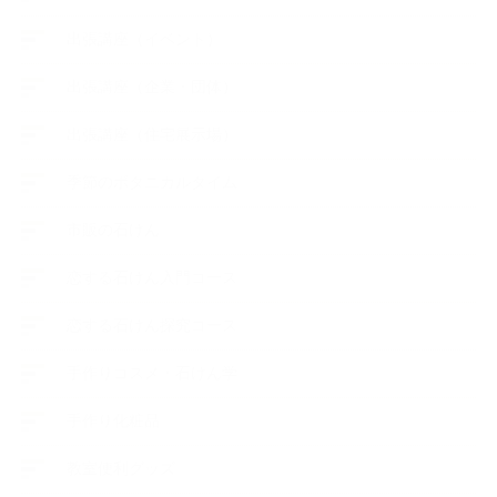
出張講座（イベント）
出張講座（企業・団体）
出張講座（住宅展示場）
季節のボタニカルタイム
市販の石けん
恋する石けん入門コース
恋する石けん探究コース
手作りコスメ・石けん学
手作り化粧品
教室便利グッズ