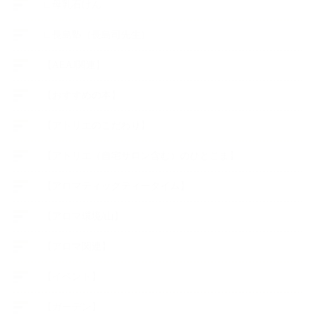
∟母乳石けん
∟長島塾（長島司先生）
【AEAJ関連】
【おすすめの本】
【アトリエのこだわり】
【アトリエ（自宅サロン含む）のひとこま】
【アロマティックティータイム】
【アロマ環境/山】
【アロマ関連】
【イベント】
【ガーデン】