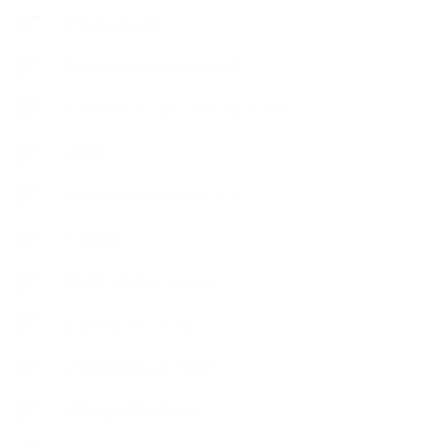
【About school】
【Handmade Soap&Cosmetics】
++アロマティック・ハーバルライフ
++知識
【Body&mindメンテナンス】
++お勧め
【外部・出張/レッスン】
【コラボレーション】
∟季節の石けん＆アロマ
∟暮らしの質を高める