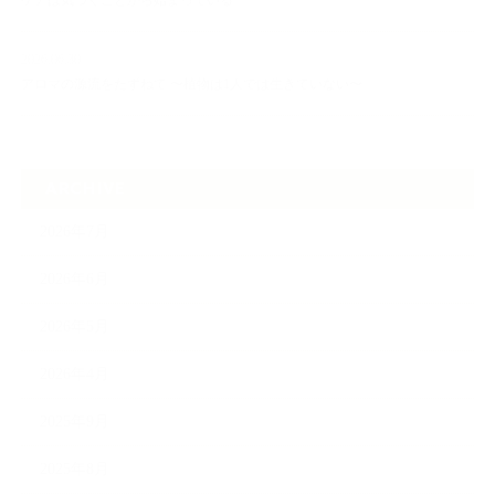
ケアは気づくことから始まっている
2026.06.30
アロマの源流をたずねて 〜植物は1人では生きていない〜
ARCHIVE
2026年7月
2026年6月
2026年5月
2026年4月
2025年9月
2025年8月