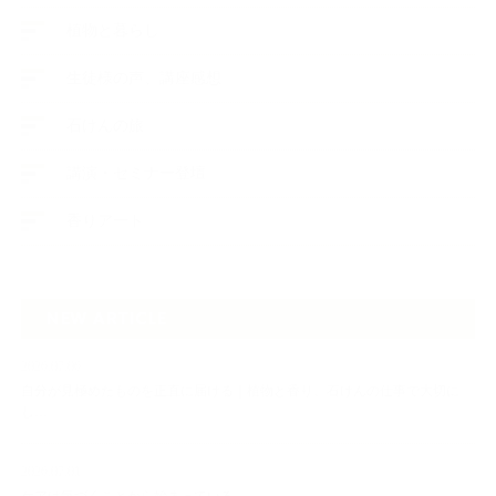
植物と暮らし
生徒様の声、講座感想
石けんの旅
講演・セミナー登壇
香りアート
NEW ARTICLE
2026.07.06
自分が見極めたものを正直に届ける｜植物と香り、石けんの仕事で大切に
し…
2026.07.01