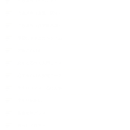
出張講座（イベント）
出張講座（企業・団体）
出張講座（住宅展示場）
季節のボタニカルタイム
市販の石けん
恋する石けん入門コース
恋する石けん探究コース
手作りコスメ・石けん学
手作り化粧品
教室便利グッズ
暮らしアロマ＋