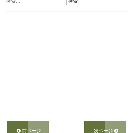
検
索:
前ページ
次ページ