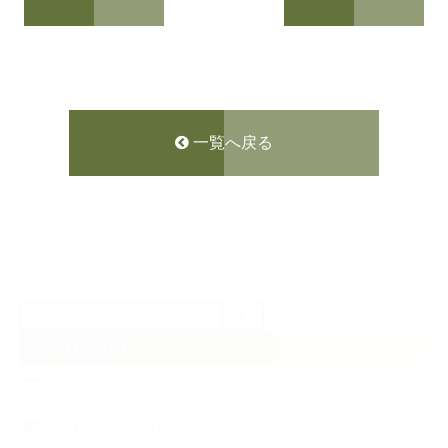
一覧へ戻る
検
索:
CATEGORY
【News】
【Lesson Report】