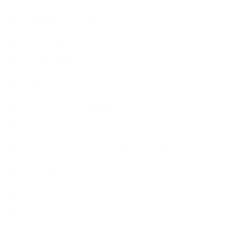
【石けんラッピング】
【美と健康のアロマ商品】
【道具・器具】
お知らせ
アロマセラピスト資格対応コース
アロマテラピーアドバイザーコースレッスン詳細
アロマテラピーアドバイザー対応アロマ検定コース
アロマテラピーインストラクターコース
アロマハンドセラピストクラス
アロマブレンドデザイナークラス