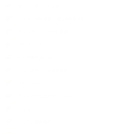
オープンラボ（リクエストレッスン）
カプセル蒸留講座（減圧水蒸気蒸留）
キッズアロマ・石けん講座
スケジュール
ハーブ真空抽出法
フェールマヴィ認定教室紹介
プロフィール
ライフオーガニスタレッスン
リキッドソープ
レッスン募集案内