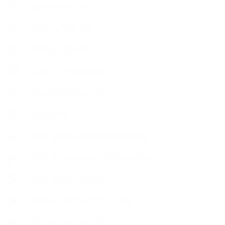
【使うハーブ】ラ行
【使うハーブ】ワ行
【展示会、見本市】
【工場・ハーブ園見学】
【心と身体の美ハーブ】
【快適空間】
【恋する石けんStory】末吉家の石けん
【恋する石けんStory】生徒さんの石けん
【恋する石けん®Story】
【暮らしアロマ＆ハーブレシピ】
【石けんとコスメの本】