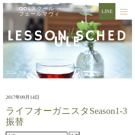
QOLスクール
LINE
フェールマヴィ
LESSON SCHED
ULE
レッスンスケジュール
ホーム
レッスンスケジュール
2017年09月14日
ライフオーガニスタSeason1-3
振替