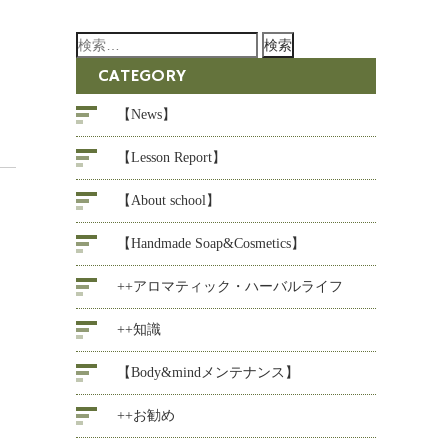
検
索:
CATEGORY
【News】
【Lesson Report】
【About school】
【Handmade Soap&Cosmetics】
++アロマティック・ハーバルライフ
++知識
【Body&mindメンテナンス】
++お勧め