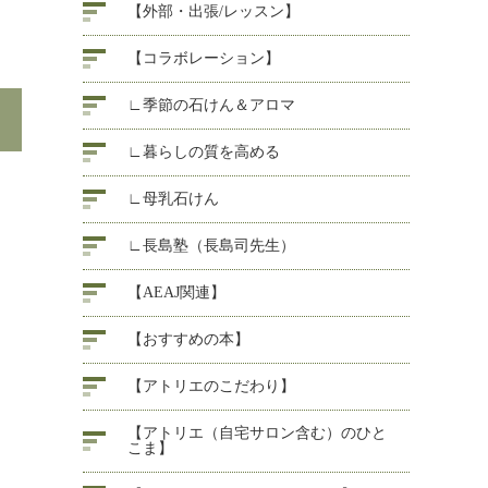
【外部・出張/レッスン】
【コラボレーション】
∟季節の石けん＆アロマ
∟暮らしの質を高める
∟母乳石けん
∟長島塾（長島司先生）
【AEAJ関連】
【おすすめの本】
【アトリエのこだわり】
【アトリエ（自宅サロン含む）のひと
こま】