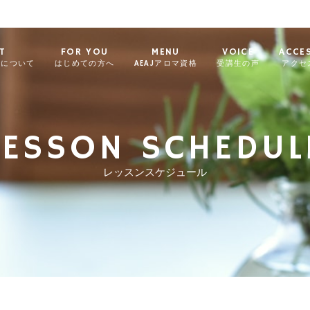
T
FOR YOU
MENU
VOICE
ACCE
ィについて
はじめての方へ
AEAJアロマ資格
受講生の声
アクセ
LESSON SCHEDUL
レッスンスケジュール