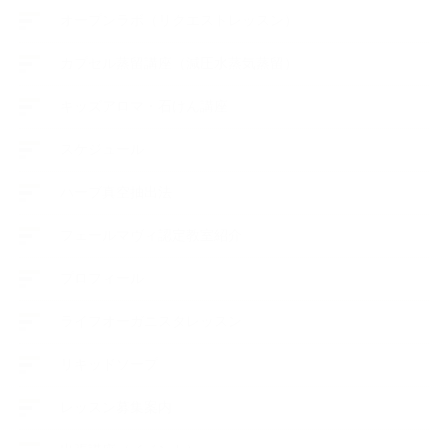
オープンラボ（リクエストレッスン）
カプセル蒸留講座（減圧水蒸気蒸留）
キッズアロマ・石けん講座
スケジュール
ハーブ真空抽出法
フェールマヴィ認定教室紹介
プロフィール
ライフオーガニスタレッスン
リキッドソープ
レッスン募集案内