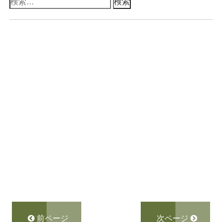
検
索:
前ページ
次ページ