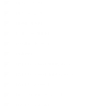
【使うハーブ】ラ行
【使うハーブ】ワ行
【展示会、見本市】
【工場・ハーブ園見学】
【心と身体の美ハーブ】
【快適空間】
【恋する石けんStory】末吉家の石けん
【恋する石けんStory】生徒さんの石けん
【恋する石けん®Story】
【暮らしアロマ＆ハーブレシピ】
【石けんとコスメの本】