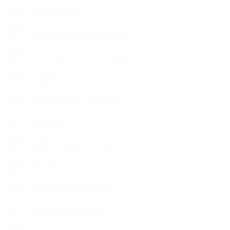
【About school】
【Handmade Soap&Cosmetics】
++アロマティック・ハーバルライフ
++知識
【Body&mindメンテナンス】
++お勧め
【外部・出張/レッスン】
【コラボレーション】
∟季節の石けん＆アロマ
∟暮らしの質を高める