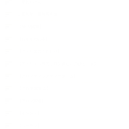
∟母乳石けん
∟長島塾（長島司先生）
【AEAJ関連】
【おすすめの本】
【アトリエのこだわり】
【アトリエ（自宅サロン含む）のひとこま】
【アロマティックティータイム】
【アロマ環境/山】
【アロマ関連】
【イベント】
【ガーデン】