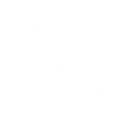
【石けんラッピング】
【美と健康のアロマ商品】
【道具・器具】
お知らせ
アロマセラピスト資格対応コース
アロマテラピーアドバイザーコースレッスン詳細
アロマテラピーアドバイザー対応アロマ検定コース
アロマテラピーインストラクターコース
アロマハンドセラピストクラス
アロマブレンドデザイナークラス