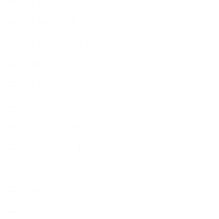
出張講座（イベント）
出張講座（企業・団体）
出張講座（住宅展示場）
季節のボタニカルタイム
市販の石けん
恋する石けん入門コース
恋する石けん探究コース
手作りコスメ・石けん学
手作り化粧品
教室便利グッズ
暮らしアロマ＋