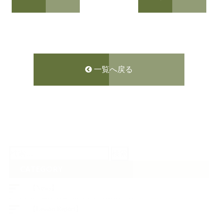
一覧へ戻る
検
索:
CATEGORY
【News】
【Lesson Report】