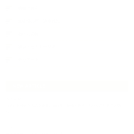
植物と暮らし
生徒様の声、講座感想
石けんの旅
講演・セミナー登壇
香りアート
NEW ARTICLE
2026.07.06
自分が見極めたものを正直に届ける｜植物と香り、石けんの仕事で大切に
し…
2026.07.01