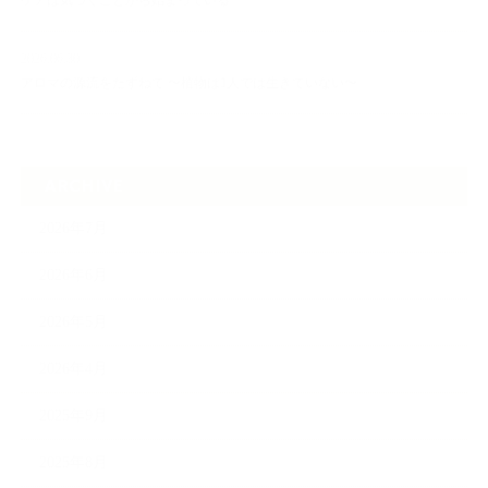
ケアは気づくことから始まっている
2026.06.30
アロマの源流をたずねて 〜植物は1人では生きていない〜
ARCHIVE
2026年7月
2026年6月
2026年5月
2026年4月
2025年9月
2025年8月