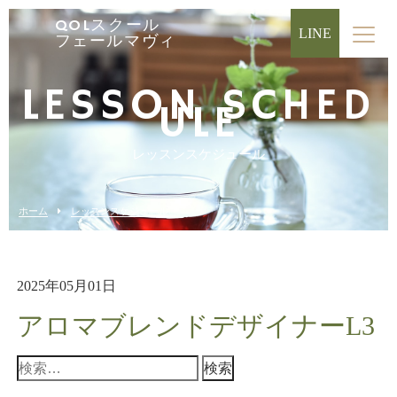
QOLスクール
LINE
フェールマヴィ
LESSON SCHED
ULE
レッスンスケジュール
ホーム
レッスンスケジュール
2025年05月01日
アロマブレンドデザイナーL3
検
索: