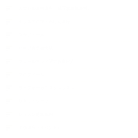
カプセル蒸留講座（減圧水蒸気蒸留）
キッズアロマ・石けん講座
スケジュール
ハーブ真空抽出法
フェールマヴィ認定教室紹介
プロフィール
ライフオーガニスタレッスン
リキッドソープ
レッスン募集案内
出張講座（イベント）