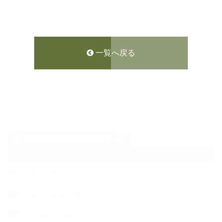
一覧へ戻る
検
索:
CATEGORY
【News】
【Lesson Report】
【About school】