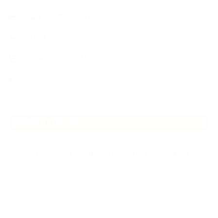
生徒様の声、講座感想
石けんの旅
講演・セミナー登壇
香りアート
NEW ARTICLE
2026.07.06
自分が見極めたものを正直に届ける｜植物と香り、石けんの仕事で大切に
し…
2026.07.01
ケアは気づくことから始まっている