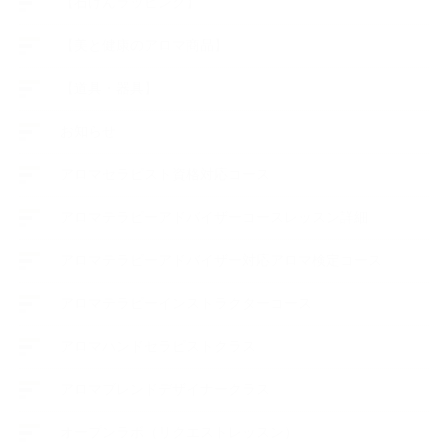
【石けんラッピング】
【美と健康のアロマ商品】
【道具・器具】
お知らせ
アロマセラピスト資格対応コース
アロマテラピーアドバイザーコースレッスン詳細
アロマテラピーアドバイザー対応アロマ検定コース
アロマテラピーインストラクターコース
アロマハンドセラピストクラス
アロマブレンドデザイナークラス
オープンラボ（リクエストレッスン）