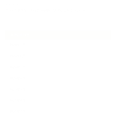
2026.06.30
アロマの源流をたずねて 〜植物は1人では生きていない〜
ARCHIVE
2026年7月
2026年6月
2026年5月
2026年4月
2025年9月
2025年8月
2025年7月