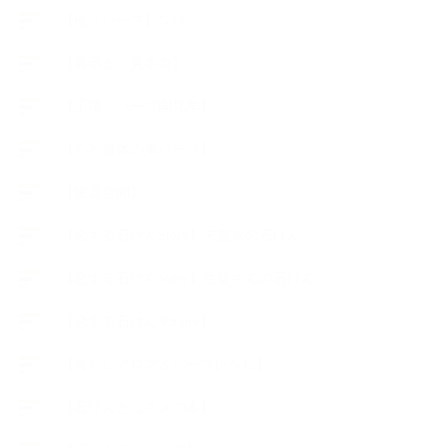
【使うハーブ】ワ行
【展示会、見本市】
【工場・ハーブ園見学】
【心と身体の美ハーブ】
【快適空間】
【恋する石けんStory】末吉家の石けん
【恋する石けんStory】生徒さんの石けん
【恋する石けん®Story】
【暮らしアロマ＆ハーブレシピ】
【石けんとコスメの本】