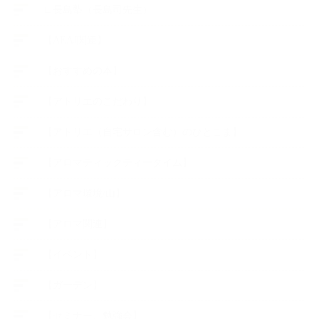
∟長島塾（長島司先生）
【AEAJ関連】
【おすすめの本】
【アトリエのこだわり】
【アトリエ（自宅サロン含む）のひとこま】
【アロマティックティータイム】
【アロマ環境/山】
【アロマ関連】
【イベント】
【ガーデン】
【セミナー、勉強会】