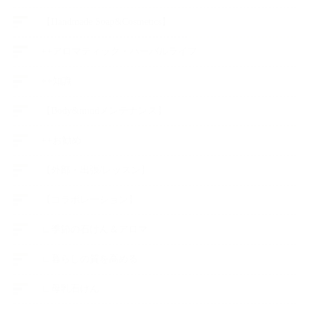
【Handmade Soap&Cosmetics】
++アロマティック・ハーバルライフ
++知識
【Body&mindメンテナンス】
++お勧め
【外部・出張/レッスン】
【コラボレーション】
∟季節の石けん＆アロマ
∟暮らしの質を高める
∟母乳石けん