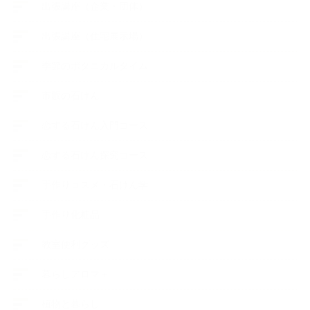
出張講座（企業・団体）
出張講座（住宅展示場）
季節のボタニカルタイム
市販の石けん
恋する石けん入門コース
恋する石けん探究コース
手作りコスメ・石けん学
手作り化粧品
教室便利グッズ
暮らしアロマ＋
植物と暮らし