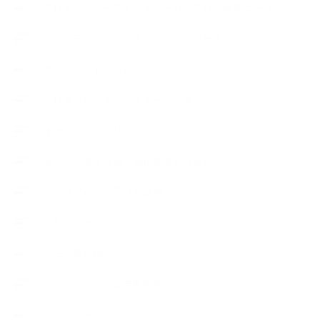
アロマテラピーアドバイザー対応アロマ検定コース
アロマテラピーインストラクターコース
アロマハンドセラピストクラス
アロマブレンドデザイナークラス
オープンラボ（リクエストレッスン）
カプセル蒸留講座（減圧水蒸気蒸留）
キッズアロマ・石けん講座
スケジュール
ハーブ真空抽出法
フェールマヴィ認定教室紹介
プロフィール