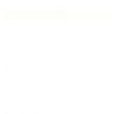
検
索:
CATEGORY
【News】
【Lesson Report】
【About school】
【Handmade Soap&Cosmetics】
++アロマティック・ハーバルライフ
++知識
【Body&mindメンテナンス】
++お勧め
【外部・出張/レッスン】