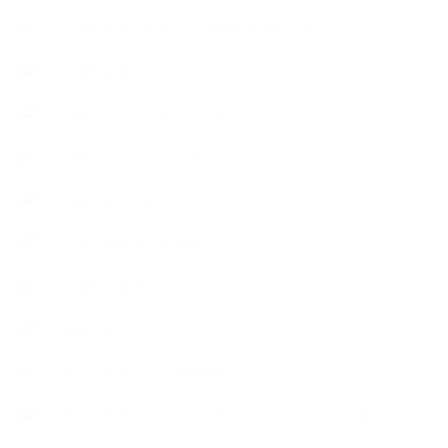
【恋する石けんStory】生徒さんの石けん
【恋する石けん®Story】
【暮らしアロマ＆ハーブレシピ】
【石けんとコスメの本】
【石けんラッピング】
【美と健康のアロマ商品】
【道具・器具】
お知らせ
アロマセラピスト資格対応コース
アロマテラピーアドバイザーコースレッスン詳細