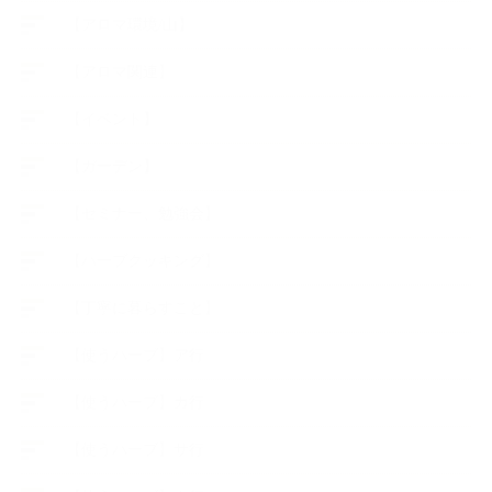
【アロマ環境/山】
【アロマ関連】
【イベント】
【ガーデン】
【セミナー、勉強会】
【ハーブクッキング】
【丁寧に暮らすこと】
【使うハーブ】ア行
【使うハーブ】カ行
【使うハーブ】サ行