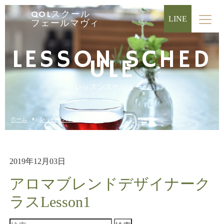
QOLスクール
LINE
フェールマヴィ
LESSON SCHED
ULE
レッスンスケジュール
ホーム
レッスンスケジュール
2019年12月03日
アロマブレンドデザイナーク
ラスLesson1