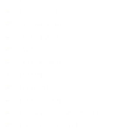
【コラボレーション】
∟季節の石けん＆アロマ
∟暮らしの質を高める
∟母乳石けん
∟長島塾（長島司先生）
【AEAJ関連】
【おすすめの本】
【アトリエのこだわり】
【アトリエ（自宅サロン含む）のひとこま】
【アロマティックティータイム】