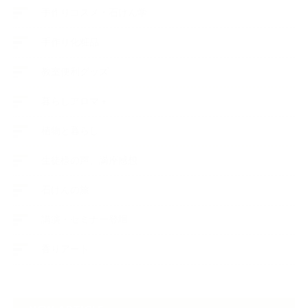
手作りコスメ・石けん学
手作り化粧品
教室便利グッズ
暮らしアロマ＋
植物と暮らし
生徒様の声、講座感想
石けんの旅
講演・セミナー登壇
香りアート