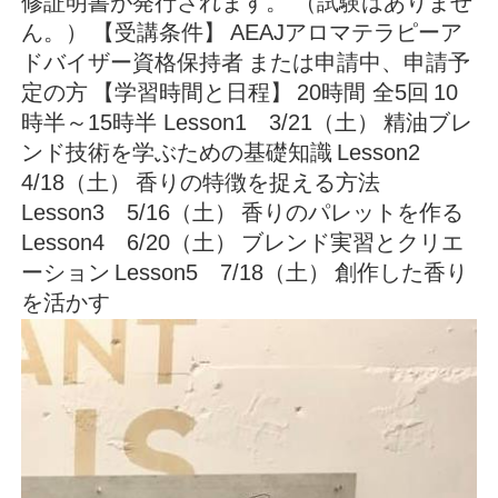
修証明書が発行されます。
（試験はありませ
ん。）
【受講条件】
AEAJアロマテラピーア
ドバイザー資格保持者
または申請中、申請予
定の方
【学習時間と日程】
20時間 全5回
10
時半～15時半
Lesson1 3/21（土）
精油ブレ
ンド技術を学ぶための基礎知識
Lesson2
4/18（土）
香りの特徴を捉える方法
Lesson3 5/16（土）
香りのパレットを作る
Lesson4 6/20（土）
ブレンド実習とクリエ
ーション
Lesson5 7/18（土）
創作した香り
を活かす