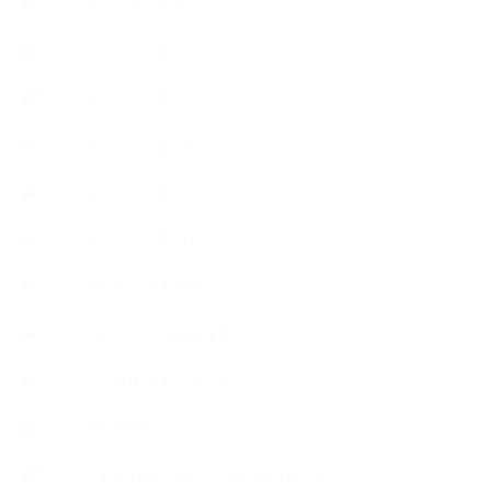
【使うハーブ】タ行
【使うハーブ】ハ行
【使うハーブ】マ行
【使うハーブ】ヤ行
【使うハーブ】ラ行
【使うハーブ】ワ行
【展示会、見本市】
【工場・ハーブ園見学】
【心と身体の美ハーブ】
【快適空間】
【恋する石けんStory】末吉家の石けん