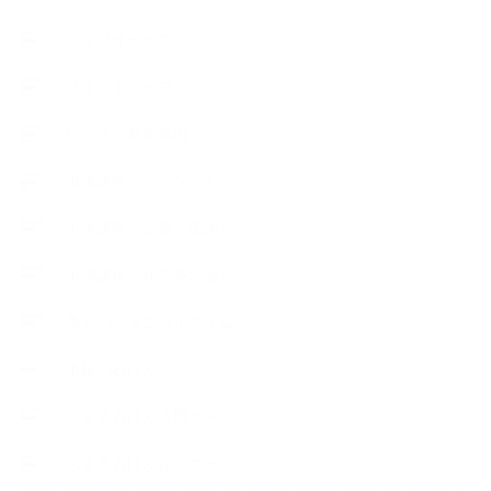
ライフオーガニスタレッスン
リキッドソープ
レッスン募集案内
出張講座（イベント）
出張講座（企業・団体）
出張講座（住宅展示場）
季節のボタニカルタイム
市販の石けん
恋する石けん入門コース
恋する石けん探究コース