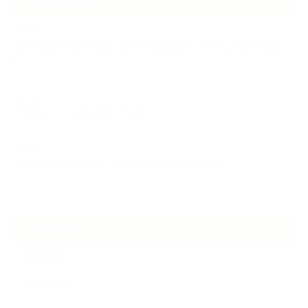
NEW ARTICLE
2026.07.06
自分が見極めたものを正直に届ける｜植物と香り、石けんの仕事で大切に
し…
2026.07.01
ケアは気づくことから始まっている
2026.06.30
アロマの源流をたずねて 〜植物は1人では生きていない〜
ARCHIVE
2026年7月
2026年6月