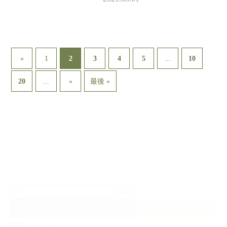
フェールマヴィスケジュールを
アップしました。 &n…
2
...
«
1
3
4
5
10
...
20
»
最後 »
検
索:
CATEGORY