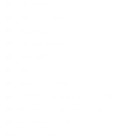
【暮らしアロマ＆ハーブレシピ】
【石けんとコスメの本】
【石けんラッピング】
【美と健康のアロマ商品】
【道具・器具】
お知らせ
アロマセラピスト資格対応コース
アロマテラピーアドバイザーコースレッスン詳細
アロマテラピーアドバイザー対応アロマ検定コース
アロマテラピーインストラクターコース
アロマハンドセラピストクラス