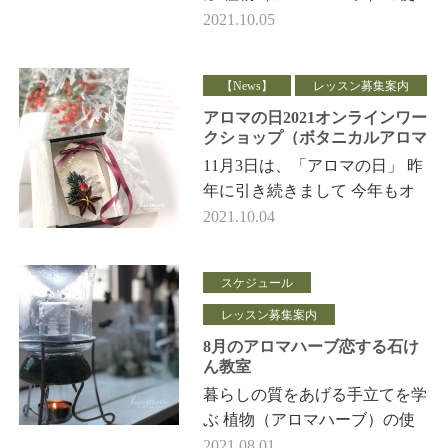
い方と恋する石けん教室 10月
2021.10.05
のフェールマヴィスケジュール
を アップしました。 &…
【News】
レッスン募集案内
アロマの日2021オンラインワー
クショップ（ボタニカルアロマ
ストーンサシェ）
11月3日は、「アロマの日」 昨
年に引き続きまして 今年もオ
ンラインワークショップを 開
2021.10.04
催させていただきます！ アロ
マの日2021 11…
スケジュール
レッスン募集案内
8月のアロマハーブ恋する石け
ん教室
暮らしの質をあげる手立てを学
ぶ 植物（アロマハーブ）の使
い方と恋する石けん教室 8月の
2021.08.01