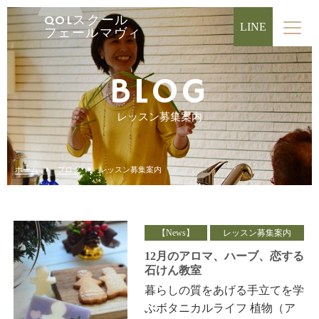
QOLスクール
LINE
フェールマヴィ
BLOG
レッスン募集案内
ホーム
ブログ
レッスン募集案内
【News】
レッスン募集案内
12月のアロマ、ハーブ、恋する
石けん教室
暮らしの質をあげる手立てを学
ぶボタニカルライフ 植物（ア