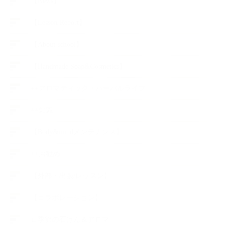
【News】
【Lesson Report】
【About school】
【Handmade Soap&Cosmetics】
++アロマティック・ハーバルライフ
++知識
【Body&mindメンテナンス】
++お勧め
【外部・出張/レッスン】
【コラボレーション】
∟季節の石けん＆アロマ