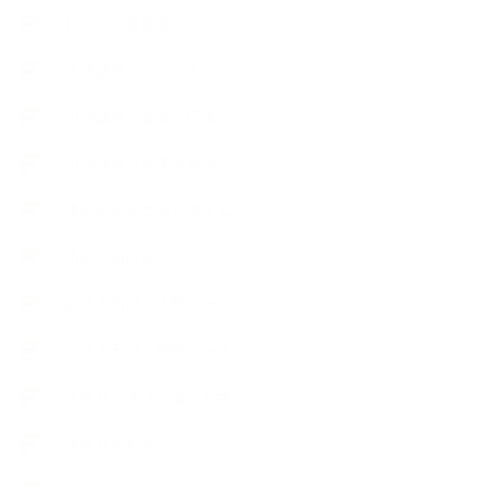
レッスン募集案内
出張講座（イベント）
出張講座（企業・団体）
出張講座（住宅展示場）
季節のボタニカルタイム
市販の石けん
恋する石けん入門コース
恋する石けん探究コース
手作りコスメ・石けん学
手作り化粧品