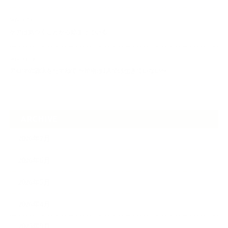
2026.07.01
ケアは気づくことから始まっている
2026.06.30
アロマの源流をたずねて 〜植物は1人では生きていない〜
ARCHIVE
2026年7月
2026年6月
2026年5月
2026年4月
2025年9月