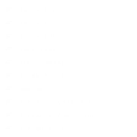
【使うハーブ】ヤ行
【使うハーブ】ラ行
【使うハーブ】ワ行
【展示会、見本市】
【工場・ハーブ園見学】
【心と身体の美ハーブ】
【快適空間】
【恋する石けんStory】末吉家の石けん
【恋する石けんStory】生徒さんの石けん
【恋する石けん®Story】