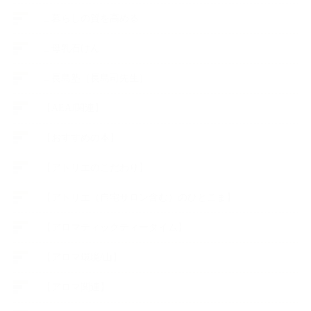
∟暮らしの質を高める
∟母乳石けん
∟長島塾（長島司先生）
【AEAJ関連】
【おすすめの本】
【アトリエのこだわり】
【アトリエ（自宅サロン含む）のひとこま】
【アロマティックティータイム】
【アロマ環境/山】
【アロマ関連】