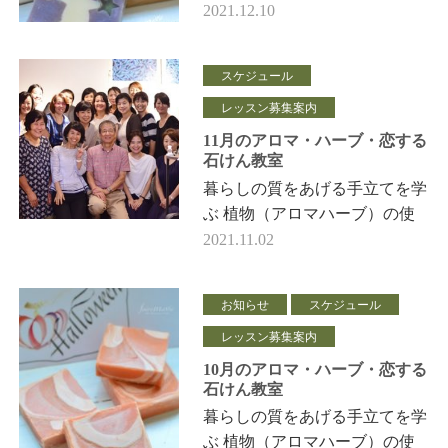
ロマハーブ）の利用法と恋する
2021.12.10
石けん教室 12月のフェールマ
ヴィ スケジュールを アッ…
スケジュール
レッスン募集案内
11月のアロマ・ハーブ・恋する
石けん教室
暮らしの質をあげる手立てを学
ぶ 植物（アロマハーブ）の使
い方と恋する石けん教室 11月
2021.11.02
のフェールマヴィ スケジュー
ルを アップしました。 …
お知らせ
スケジュール
レッスン募集案内
10月のアロマ・ハーブ・恋する
石けん教室
暮らしの質をあげる手立てを学
ぶ 植物（アロマハーブ）の使