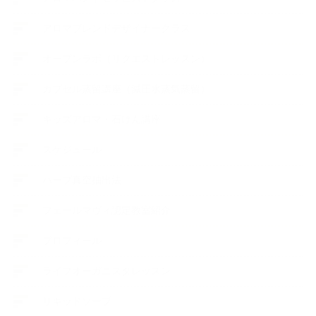
アロマブレンドデザイナークラス
オープンラボ（リクエストレッスン）
カプセル蒸留講座（減圧水蒸気蒸留）
キッズアロマ・石けん講座
スケジュール
ハーブ真空抽出法
フェールマヴィ認定教室紹介
プロフィール
ライフオーガニスタレッスン
リキッドソープ