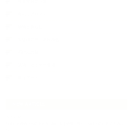
教室便利グッズ
暮らしアロマ＋
植物と暮らし
生徒様の声、講座感想
石けんの旅
講演・セミナー登壇
香りアート
NEW ARTICLE
2026.07.06
自分が見極めたものを正直に届ける｜植物と香り、石けんの仕事で大切に
し…