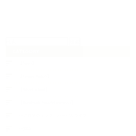
検
索:
CATEGORY
【News】
【Lesson Report】
【About school】
【Handmade Soap&Cosmetics】
++アロマティック・ハーバルライフ
++知識