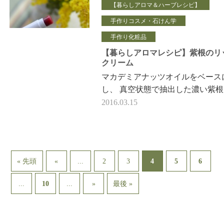
【暮らしアロマ＆ハーブレシピ】
手作りコスメ・石けん学
手作り化粧品
【暮らしアロマレシピ】紫根のリ
クリーム
マカデミアナッツオイルをベース
し、 真空状態で抽出した濃い紫
ルを 使ってリップクリームを作
2016.03.15
た。 （使用量はごくごく…
...
4
« 先頭
«
2
3
5
6
...
...
10
»
最後 »