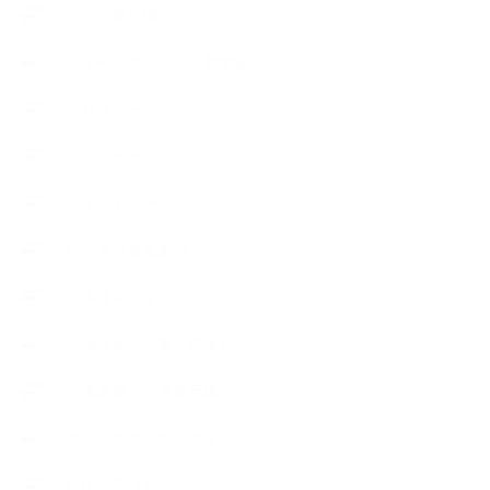
ハーブ真空抽出法
フェールマヴィ認定教室紹介
プロフィール
ライフオーガニスタレッスン
リキッドソープ
レッスン募集案内
出張講座（イベント）
出張講座（企業・団体）
出張講座（住宅展示場）
季節のボタニカルタイム
市販の石けん