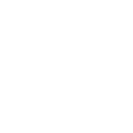
アロマセラピスト資格対応コース
アロマテラピーアドバイザーコースレッスン詳細
アロマテラピーアドバイザー対応アロマ検定コース
アロマテラピーインストラクターコース
アロマハンドセラピストクラス
アロマブレンドデザイナークラス
オープンラボ（リクエストレッスン）
カプセル蒸留講座（減圧水蒸気蒸留）
キッズアロマ・石けん講座
スケジュール