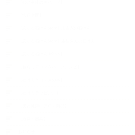
【心と身体の美ハーブ】
【快適空間】
【恋する石けんStory】末吉家の石けん
【恋する石けんStory】生徒さんの石けん
【恋する石けん®Story】
【暮らしアロマ＆ハーブレシピ】
【石けんとコスメの本】
【石けんラッピング】
【美と健康のアロマ商品】
【道具・器具】
お知らせ