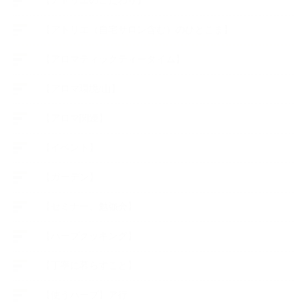
【アトリエのこだわり】
【アトリエ（自宅サロン含む）のひとこま】
【アロマティックティータイム】
【アロマ環境/山】
【アロマ関連】
【イベント】
【ガーデン】
【セミナー、勉強会】
【ハーブクッキング】
【丁寧に暮らすこと】
【使うハーブ】ア行