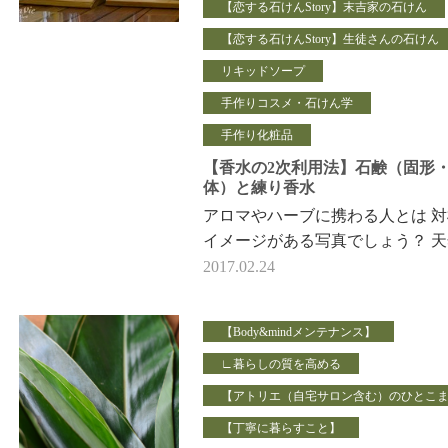
【恋する石けんStory】末吉家の石けん
【恋する石けんStory】生徒さんの石けん
リキッドソープ
手作りコスメ・石けん学
手作り化粧品
【香水の2次利用法】石鹸（固形
体）と練り香水
アロマやハーブに携わる人とは 
イメージがある写真でしょう？ 
植物オンリーではない、 強い香
2017.02.24
水です。 …
【Body&mindメンテナンス】
∟暮らしの質を高める
【アトリエ（自宅サロン含む）のひとこ
【丁寧に暮らすこと】