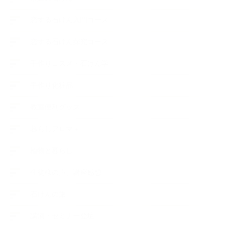
恋する石けん入門コース
恋する石けん探究コース
手作りコスメ・石けん学
手作り化粧品
教室便利グッズ
暮らしアロマ＋
植物と暮らし
生徒様の声、講座感想
石けんの旅
講演・セミナー登壇