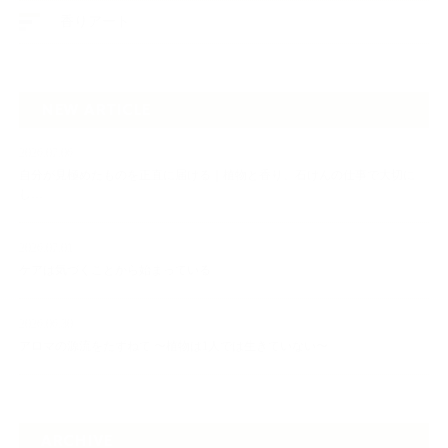
香りアート
NEW ARTICLE
2026.07.06
自分が見極めたものを正直に届ける｜植物と香り、石けんの仕事で大切に
し…
2026.07.01
ケアは気づくことから始まっている
2026.06.30
アロマの源流をたずねて 〜植物は1人では生きていない〜
ARCHIVE