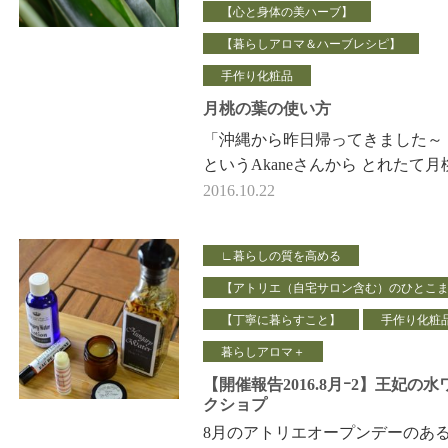
【心と身体の美ハーブ】
【暮らしアロマ＆ハーブレシピ】
手作り化粧品
月桃の葉の使い方
「沖縄から昨日帰ってきました～
というAkaneさんから とれたて月
生葉をいただきました。 (ご両親
2016.10.22
郷で、裏庭から とってきたばか
∟暮らしの質を高める
【アトリエ（自宅サロン含む）のひとこ
【丁寧に暮らすこと】
手作り化粧
暮らしアロマ＋
【開催報告2016.8月ｰ2】王妃の水
クショプ
8月のアトリエオープンデーのある