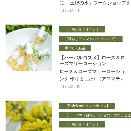
に 「王妃の水」ワークショップを
催。 アナウンススクールのお仲
2016.09.10
士で お申込…
【丁寧に暮らすこと】
【暮らしアロマ＆ハーブレシピ】
手作り化粧品
【ハーバルコスメ】ローズ＆ロ
ーズマリーローション
ローズ＆ローズマリーローショ
ンを 作りました♪ （アロマティ
ックノーツのメンバーの 結束
2016.06.09
の証として^^！ 私は5月のハー
バルコンサートに …
【Body&mindメンテナンス】
【アトリエ（自宅サロン含む）のひとこ
【丁寧に暮らすこと】