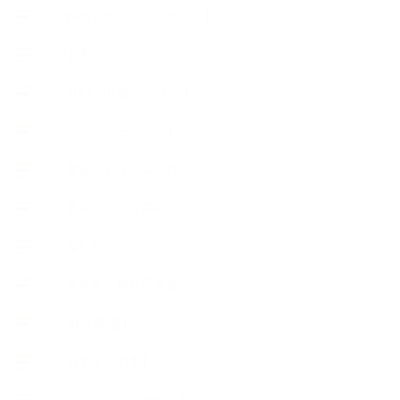
【Body&mindメンテナンス】
++お勧め
【外部・出張/レッスン】
【コラボレーション】
∟季節の石けん＆アロマ
∟暮らしの質を高める
∟母乳石けん
∟長島塾（長島司先生）
【AEAJ関連】
【おすすめの本】