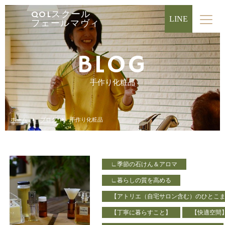
QOLスクール
LINE
フェールマヴィ
BLOG
手作り化粧品
ホーム
ブログ
手作り化粧品
∟季節の石けん＆アロマ
∟暮らしの質を高める
【アトリエ（自宅サロン含む）のひとこ
【丁寧に暮らすこと】
【快適空間