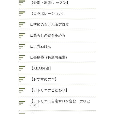
【外部・出張/レッスン】
【コラボレーション】
∟季節の石けん＆アロマ
∟暮らしの質を高める
∟母乳石けん
∟長島塾（長島司先生）
【AEAJ関連】
【おすすめの本】
【アトリエのこだわり】
【アトリエ（自宅サロン含む）のひと
こま】