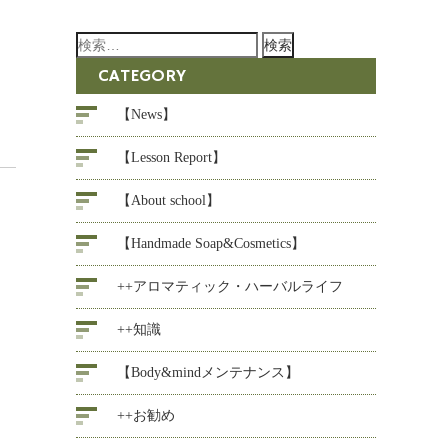
検
索:
CATEGORY
【News】
【Lesson Report】
【About school】
【Handmade Soap&Cosmetics】
++アロマティック・ハーバルライフ
++知識
【Body&mindメンテナンス】
++お勧め