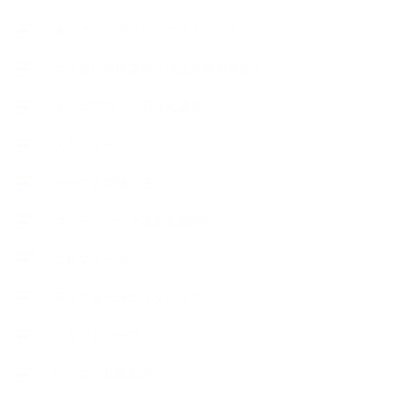
オープンラボ（リクエストレッスン）
カプセル蒸留講座（減圧水蒸気蒸留）
キッズアロマ・石けん講座
スケジュール
ハーブ真空抽出法
フェールマヴィ認定教室紹介
プロフィール
ライフオーガニスタレッスン
リキッドソープ
レッスン募集案内