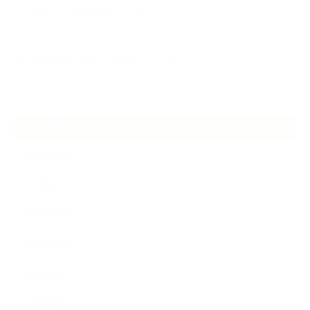
ケアは気づくことから始まっている
2026.06.30
アロマの源流をたずねて 〜植物は1人では生きていない〜
ARCHIVE
2026年7月
2026年6月
2026年5月
2026年4月
2025年9月
2025年8月