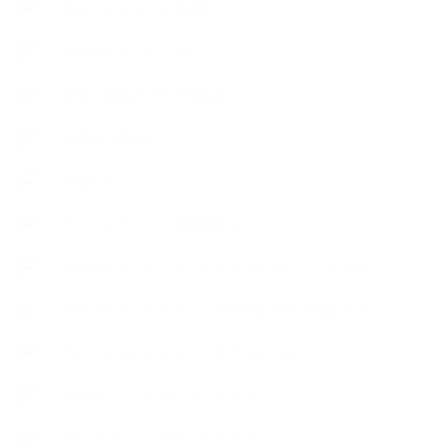
【石けんとコスメの本】
【石けんラッピング】
【美と健康のアロマ商品】
【道具・器具】
お知らせ
アロマセラピスト資格対応コース
アロマテラピーアドバイザーコースレッスン詳細
アロマテラピーアドバイザー対応アロマ検定コース
アロマテラピーインストラクターコース
アロマハンドセラピストクラス
アロマブレンドデザイナークラス