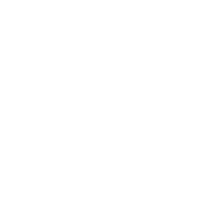
∟母乳石けん
∟長島塾（長島司先生）
【AEAJ関連】
【おすすめの本】
【アトリエのこだわり】
【アトリエ（自宅サロン含む）のひとこま】
【アロマティックティータイム】
【アロマ環境/山】
【アロマ関連】
【イベント】