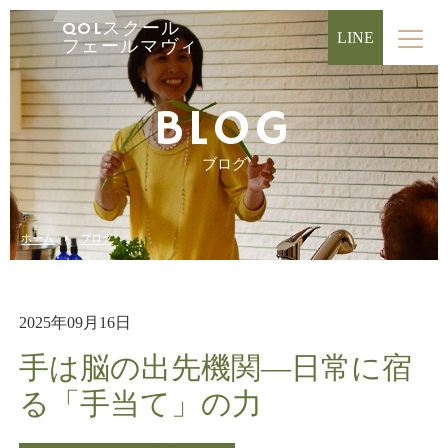
QOLスクール
LINE
フェールマヴィ
BLOG
ブログ
ホーム
ブログ
2025年09月16日
手は脳の出先機関―日常に宿
る「手当て」の力