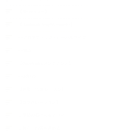
【About school】
【Handmade Soap&Cosmetics】
++アロマティック・ハーバルライフ
++知識
【Body&mindメンテナンス】
++お勧め
【外部・出張/レッスン】
【コラボレーション】
∟季節の石けん＆アロマ
∟暮らしの質を高める