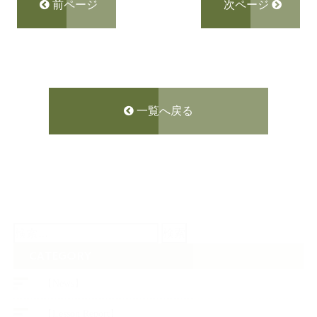
前ページ
次ページ
一覧へ戻る
検
索:
CATEGORY
【News】
【Lesson Report】