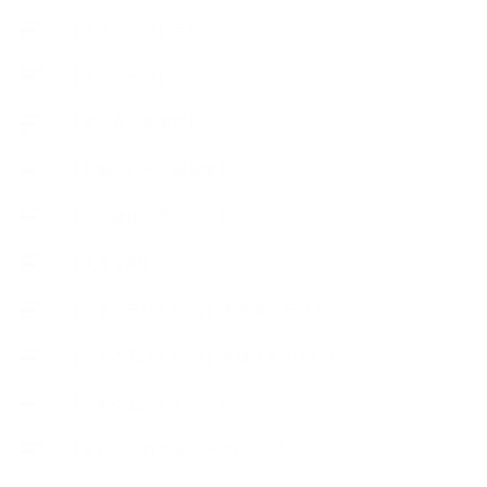
【使うハーブ】ラ行
【使うハーブ】ワ行
【展示会、見本市】
【工場・ハーブ園見学】
【心と身体の美ハーブ】
【快適空間】
【恋する石けんStory】末吉家の石けん
【恋する石けんStory】生徒さんの石けん
【恋する石けん®Story】
【暮らしアロマ＆ハーブレシピ】