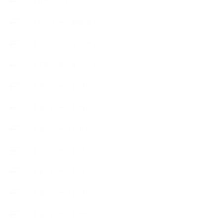
【ガーデン】
【セミナー、勉強会】
【ハーブクッキング】
【丁寧に暮らすこと】
【使うハーブ】ア行
【使うハーブ】カ行
【使うハーブ】サ行
【使うハーブ】タ行
【使うハーブ】ハ行
【使うハーブ】マ行
【使うハーブ】ヤ行