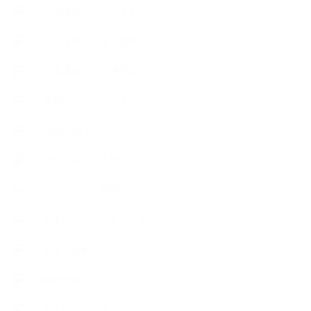
出張講座（イベント）
出張講座（企業・団体）
出張講座（住宅展示場）
季節のボタニカルタイム
市販の石けん
恋する石けん入門コース
恋する石けん探究コース
手作りコスメ・石けん学
手作り化粧品
教室便利グッズ
暮らしアロマ＋