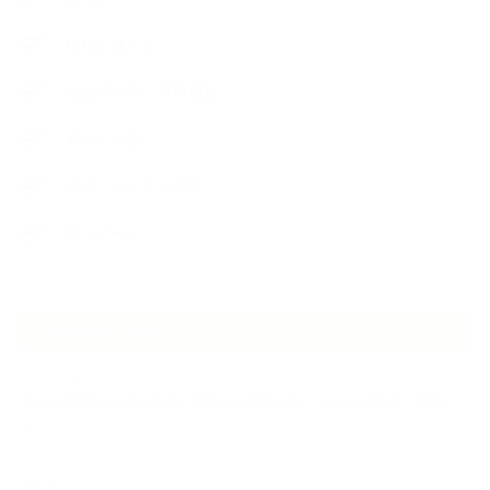
植物と暮らし
生徒様の声、講座感想
石けんの旅
講演・セミナー登壇
香りアート
NEW ARTICLE
2026.07.06
自分が見極めたものを正直に届ける｜植物と香り、石けんの仕事で大切に
し…
2026.07.01