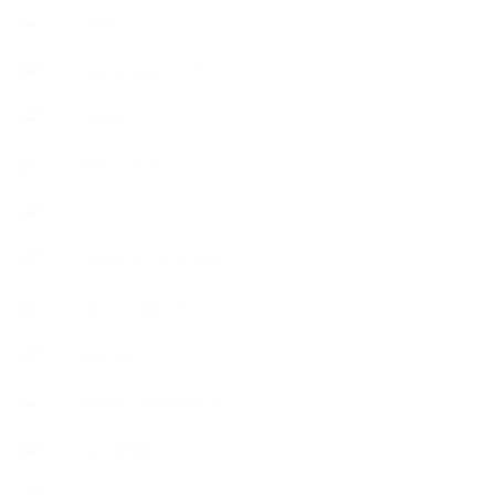
++知識
【Body&mindメンテナンス】
++お勧め
【外部・出張/レッスン】
【コラボレーション】
∟季節の石けん＆アロマ
∟暮らしの質を高める
∟母乳石けん
∟長島塾（長島司先生）
【AEAJ関連】