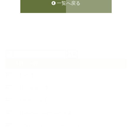
一覧へ戻る
検
索:
CATEGORY
【News】
【Lesson Report】
【About school】
【Handmade Soap&Cosmetics】
++アロマティック・ハーバルライフ