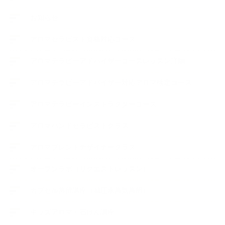
お知らせ
アロマセラピスト資格対応コース
アロマテラピーアドバイザーコースレッスン詳細
アロマテラピーアドバイザー対応アロマ検定コース
アロマテラピーインストラクターコース
アロマハンドセラピストクラス
アロマブレンドデザイナークラス
オープンラボ（リクエストレッスン）
カプセル蒸留講座（減圧水蒸気蒸留）
キッズアロマ・石けん講座