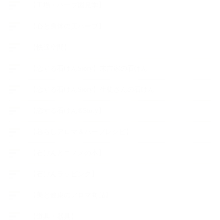
【工場・ハーブ園見学】
【心と身体の美ハーブ】
【快適空間】
【恋する石けんStory】末吉家の石けん
【恋する石けんStory】生徒さんの石けん
【恋する石けん®Story】
【暮らしアロマ＆ハーブレシピ】
【石けんとコスメの本】
【石けんラッピング】
【美と健康のアロマ商品】
【道具・器具】