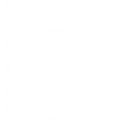
スケジュール
ハーブ真空抽出法
フェールマヴィ認定教室紹介
プロフィール
ライフオーガニスタレッスン
リキッドソープ
レッスン募集案内
出張講座（イベント）
出張講座（企業・団体）
出張講座（住宅展示場）
季節のボタニカルタイム