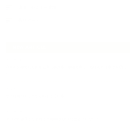
講演・セミナー登壇
香りアート
NEW ARTICLE
2026.07.06
自分が見極めたものを正直に届ける｜植物と香り、石けんの仕事で大切に
し…
2026.07.01
ケアは気づくことから始まっている
2026.06.30
アロマの源流をたずねて 〜植物は1人では生きていない〜