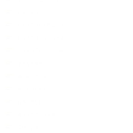
市販の石けん
恋する石けん入門コース
恋する石けん探究コース
手作りコスメ・石けん学
手作り化粧品
教室便利グッズ
暮らしアロマ＋
植物と暮らし
生徒様の声、講座感想
石けんの旅