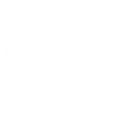
【おすすめの本】
【アトリエのこだわり】
【アトリエ（自宅サロン含む）のひとこま】
【アロマティックティータイム】
【アロマ環境/山】
【アロマ関連】
【イベント】
【ガーデン】
【セミナー、勉強会】
【ハーブクッキング】
【丁寧に暮らすこと】