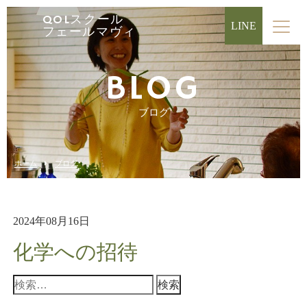
QOLスクール
LINE
フェールマヴィ
BLOG
ブログ
ホーム
ブログ
2024年08月16日
化学への招待
検
索: