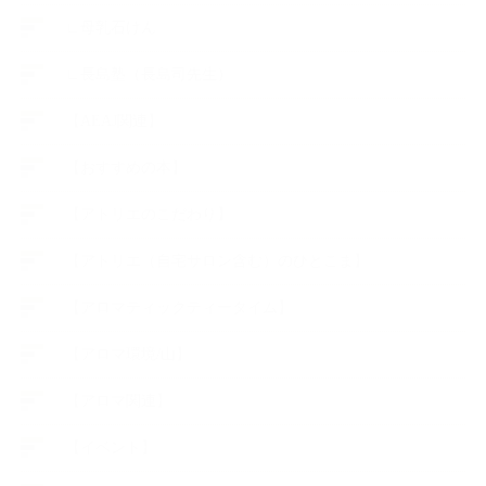
∟母乳石けん
∟長島塾（長島司先生）
【AEAJ関連】
【おすすめの本】
【アトリエのこだわり】
【アトリエ（自宅サロン含む）のひとこま】
【アロマティックティータイム】
【アロマ環境/山】
【アロマ関連】
【イベント】