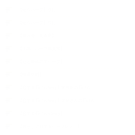
【使うハーブ】ラ行
【使うハーブ】ワ行
【展示会、見本市】
【工場・ハーブ園見学】
【心と身体の美ハーブ】
【快適空間】
【恋する石けんStory】末吉家の石けん
【恋する石けんStory】生徒さんの石けん
【恋する石けん®Story】
【暮らしアロマ＆ハーブレシピ】