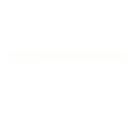
ケアは気づくことから始まっている
2026.06.30
アロマの源流をたずねて 〜植物は1人では生きていない〜
ARCHIVE
2026年7月
2026年6月
2026年5月
2026年4月
2025年9月
2025年8月