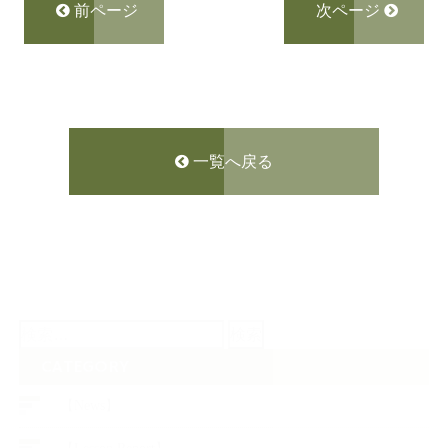
前ページ
次ページ
一覧へ戻る
検
索:
CATEGORY
【News】