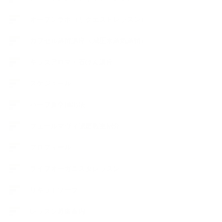
オープンラボ（リクエストレッスン）
カプセル蒸留講座（減圧水蒸気蒸留）
キッズアロマ・石けん講座
スケジュール
ハーブ真空抽出法
フェールマヴィ認定教室紹介
プロフィール
ライフオーガニスタレッスン
リキッドソープ
レッスン募集案内