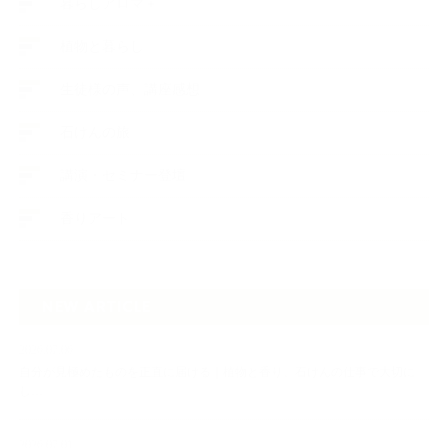
暮らしアロマ＋
植物と暮らし
生徒様の声、講座感想
石けんの旅
講演・セミナー登壇
香りアート
NEW ARTICLE
2026.07.06
自分が見極めたものを正直に届ける｜植物と香り、石けんの仕事で大切に
し…
2026.07.01