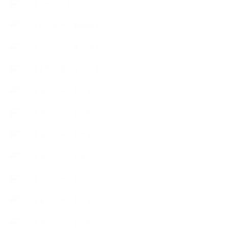
【ガーデン】
【セミナー、勉強会】
【ハーブクッキング】
【丁寧に暮らすこと】
【使うハーブ】ア行
【使うハーブ】カ行
【使うハーブ】サ行
【使うハーブ】タ行
【使うハーブ】ハ行
【使うハーブ】マ行
【使うハーブ】ヤ行