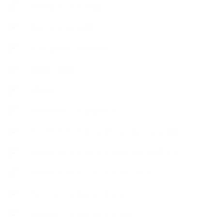
【石けんとコスメの本】
【石けんラッピング】
【美と健康のアロマ商品】
【道具・器具】
お知らせ
アロマセラピスト資格対応コース
アロマテラピーアドバイザーコースレッスン詳細
アロマテラピーアドバイザー対応アロマ検定コース
アロマテラピーインストラクターコース
アロマハンドセラピストクラス
アロマブレンドデザイナークラス