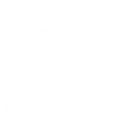
出張講座（イベント）
出張講座（企業・団体）
出張講座（住宅展示場）
季節のボタニカルタイム
市販の石けん
恋する石けん入門コース
恋する石けん探究コース
手作りコスメ・石けん学
手作り化粧品
教室便利グッズ