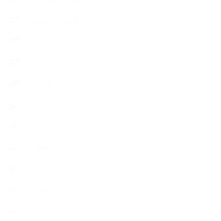
【Lesson Report】
【About school】
【Handmade Soap&Cosmetics】
++アロマティック・ハーバルライフ
++知識
【Body&mindメンテナンス】
++お勧め
【外部・出張/レッスン】
【コラボレーション】
∟季節の石けん＆アロマ
∟暮らしの質を高める