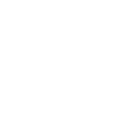
【暮らしアロマ＆ハーブレシピ】
【石けんとコスメの本】
【石けんラッピング】
【美と健康のアロマ商品】
【道具・器具】
お知らせ
アロマセラピスト資格対応コース
アロマテラピーアドバイザーコースレッスン詳細
アロマテラピーアドバイザー対応アロマ検定コース
アロマテラピーインストラクターコース