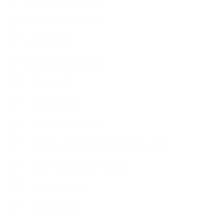
∟暮らしの質を高める
∟母乳石けん
∟長島塾（長島司先生）
【AEAJ関連】
【おすすめの本】
【アトリエのこだわり】
【アトリエ（自宅サロン含む）のひとこま】
【アロマティックティータイム】
【アロマ環境/山】
【アロマ関連】