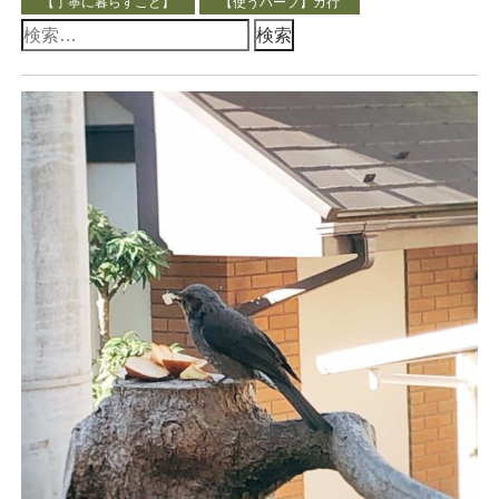
【丁寧に暮らすこと】
【使うハーブ】カ行
検
索: