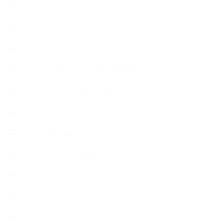
アロマハンドセラピストクラス
アロマブレンドデザイナークラス
オープンラボ（リクエストレッスン）
カプセル蒸留講座（減圧水蒸気蒸留）
キッズアロマ・石けん講座
スケジュール
ハーブ真空抽出法
フェールマヴィ認定教室紹介
プロフィール
ライフオーガニスタレッスン
リキッドソープ