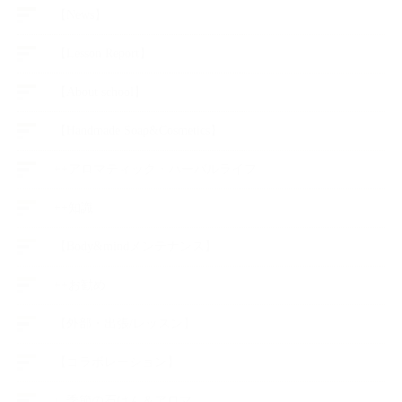
【News】
【Lesson Report】
【About school】
【Handmade Soap&Cosmetics】
++アロマティック・ハーバルライフ
++知識
【Body&mindメンテナンス】
++お勧め
【外部・出張/レッスン】
【コラボレーション】
∟季節の石けん＆アロマ