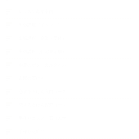
レッスン募集案内
出張講座（イベント）
出張講座（企業・団体）
出張講座（住宅展示場）
季節のボタニカルタイム
市販の石けん
恋する石けん入門コース
恋する石けん探究コース
手作りコスメ・石けん学
手作り化粧品