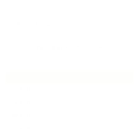
し…
2026.07.01
ケアは気づくことから始まっている
2026.06.30
アロマの源流をたずねて 〜植物は1人では生きていない〜
ARCHIVE
2026年7月
2026年6月
2026年5月
2026年4月