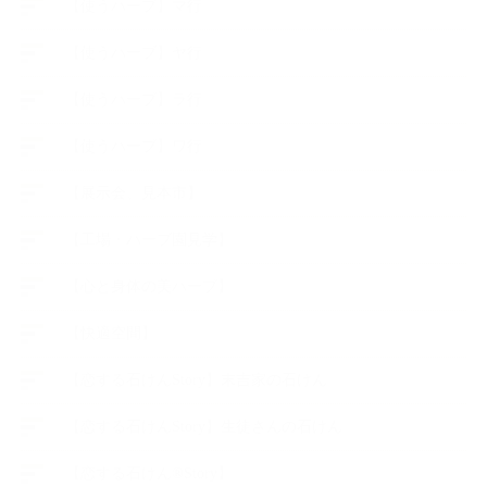
【使うハーブ】マ行
【使うハーブ】ヤ行
【使うハーブ】ラ行
【使うハーブ】ワ行
【展示会、見本市】
【工場・ハーブ園見学】
【心と身体の美ハーブ】
【快適空間】
【恋する石けんStory】末吉家の石けん
【恋する石けんStory】生徒さんの石けん
【恋する石けん®Story】