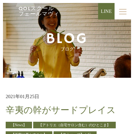
QOLスクール
LINE
フェールマヴィ
BLOG
ブログ
ホーム
ブログ
2021年01月25日
辛夷の幹がサードプレイス
【News】
【アトリエ（自宅サロン含む）のひとこま】