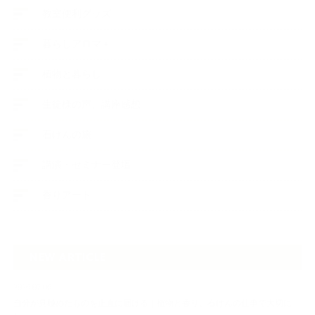
教室便利グッズ
暮らしアロマ＋
植物と暮らし
生徒様の声、講座感想
石けんの旅
講演・セミナー登壇
香りアート
NEW ARTICLE
2026.07.06
自分が見極めたものを正直に届ける｜植物と香り、石けんの仕事で大切に