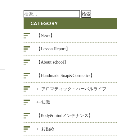
検
索:
CATEGORY
【News】
【Lesson Report】
【About school】
【Handmade Soap&Cosmetics】
++アロマティック・ハーバルライフ
++知識
【Body&mindメンテナンス】
++お勧め