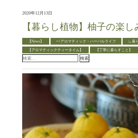
2020年12月13日
【暮らし植物】柚子の楽し
【News】
++アロマティック・ハーバルライフ
∟暮
【アロマティックティータイム】
【丁寧に暮らすこと】
検
索: