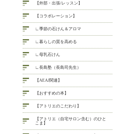
【外部・出張/レッスン】
【コラボレーション】
∟季節の石けん＆アロマ
∟暮らしの質を高める
∟母乳石けん
∟長島塾（長島司先生）
【AEAJ関連】
【おすすめの本】
【アトリエのこだわり】
【アトリエ（自宅サロン含む）のひと
こま】