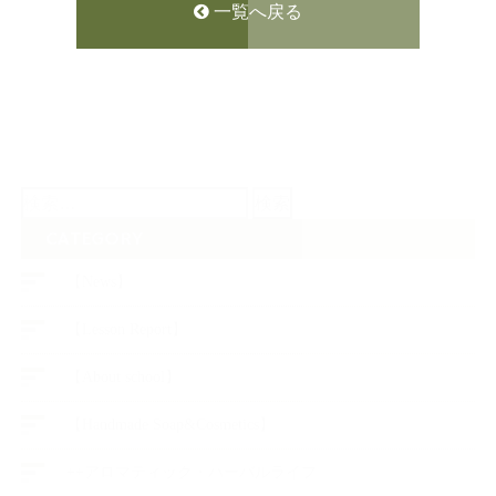
一覧へ戻る
検
索:
CATEGORY
【News】
【Lesson Report】
【About school】
【Handmade Soap&Cosmetics】
++アロマティック・ハーバルライフ