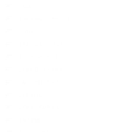
++知識
【Body&mindメンテナンス】
++お勧め
【外部・出張/レッスン】
【コラボレーション】
∟季節の石けん＆アロマ
∟暮らしの質を高める
∟母乳石けん
∟長島塾（長島司先生）
【AEAJ関連】