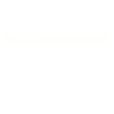
講演・セミナー登壇
香りアート
NEW ARTICLE
2026.07.06
自分が見極めたものを正直に届ける｜植物と香り、石けんの仕事で大切に
し…
2026.07.01
ケアは気づくことから始まっている
2026.06.30
アロマの源流をたずねて 〜植物は1人では生きていない〜