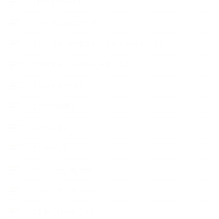
【おすすめの本】
【アトリエのこだわり】
【アトリエ（自宅サロン含む）のひとこま】
【アロマティックティータイム】
【アロマ環境/山】
【アロマ関連】
【イベント】
【ガーデン】
【セミナー、勉強会】
【ハーブクッキング】
【丁寧に暮らすこと】