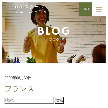
QOLスクール
LINE
フェールマヴィ
BLOG
ブログ
ホーム
ブログ
2020年08月30日
フランス
検
索: