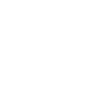
市販の石けん
恋する石けん入門コース
恋する石けん探究コース
手作りコスメ・石けん学
手作り化粧品
教室便利グッズ
暮らしアロマ＋
植物と暮らし
生徒様の声、講座感想
石けんの旅