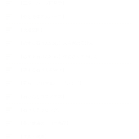
【工場・ハーブ園見学】
【心と身体の美ハーブ】
【快適空間】
【恋する石けんStory】末吉家の石けん
【恋する石けんStory】生徒さんの石けん
【恋する石けん®Story】
【暮らしアロマ＆ハーブレシピ】
【石けんとコスメの本】
【石けんラッピング】
【美と健康のアロマ商品】
【道具・器具】