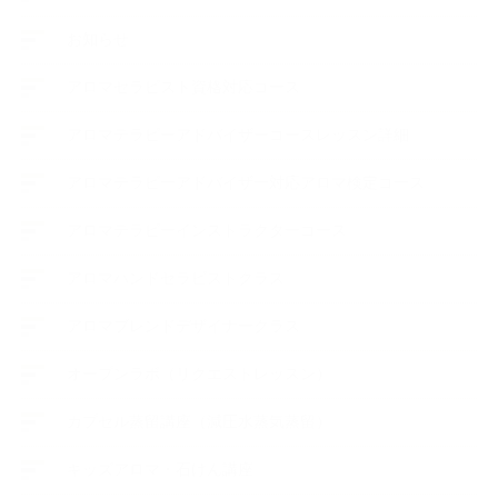
お知らせ
アロマセラピスト資格対応コース
アロマテラピーアドバイザーコースレッスン詳細
アロマテラピーアドバイザー対応アロマ検定コース
アロマテラピーインストラクターコース
アロマハンドセラピストクラス
アロマブレンドデザイナークラス
オープンラボ（リクエストレッスン）
カプセル蒸留講座（減圧水蒸気蒸留）
キッズアロマ・石けん講座