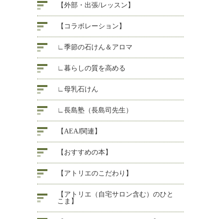
【外部・出張/レッスン】
【コラボレーション】
∟季節の石けん＆アロマ
∟暮らしの質を高める
∟母乳石けん
∟長島塾（長島司先生）
【AEAJ関連】
【おすすめの本】
【アトリエのこだわり】
【アトリエ（自宅サロン含む）のひと
こま】