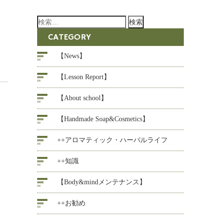
検
索:
CATEGORY
【News】
【Lesson Report】
【About school】
【Handmade Soap&Cosmetics】
++アロマティック・ハーバルライフ
++知識
【Body&mindメンテナンス】
++お勧め