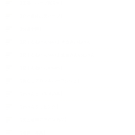
【工場・ハーブ園見学】
【心と身体の美ハーブ】
【快適空間】
【恋する石けんStory】末吉家の石けん
【恋する石けんStory】生徒さんの石けん
【恋する石けん®Story】
【暮らしアロマ＆ハーブレシピ】
【石けんとコスメの本】
【石けんラッピング】
【美と健康のアロマ商品】
【道具・器具】