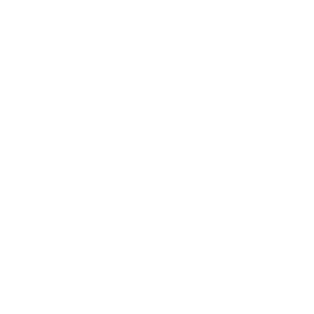
【おすすめの本】
【アトリエのこだわり】
【アトリエ（自宅サロン含む）のひとこま】
【アロマティックティータイム】
【アロマ環境/山】
【アロマ関連】
【イベント】
【ガーデン】
【セミナー、勉強会】
【ハーブクッキング】
【丁寧に暮らすこと】