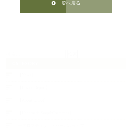
一覧へ戻る
検
索:
CATEGORY
【News】
【Lesson Report】
【About school】
【Handmade Soap&Cosmetics】
++アロマティック・ハーバルライフ