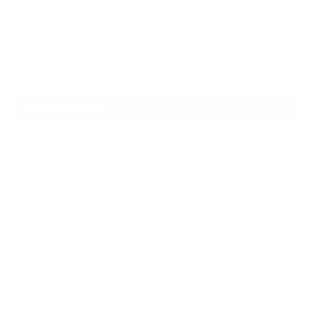
講演・セミナー登壇
香りアート
NEW ARTICLE
2026.07.06
自分が見極めたものを正直に届ける｜植物と香り、石けんの仕事で大切に
し…
2026.07.01
ケアは気づくことから始まっている
2026.06.30
アロマの源流をたずねて 〜植物は1人では生きていない〜