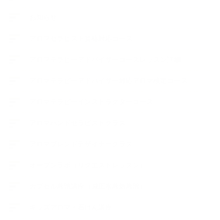
お知らせ
アロマセラピスト資格対応コース
アロマテラピーアドバイザーコースレッスン詳細
アロマテラピーアドバイザー対応アロマ検定コース
アロマテラピーインストラクターコース
アロマハンドセラピストクラス
アロマブレンドデザイナークラス
オープンラボ（リクエストレッスン）
カプセル蒸留講座（減圧水蒸気蒸留）
キッズアロマ・石けん講座