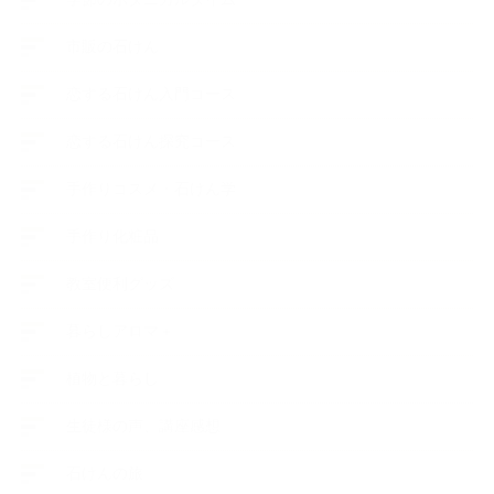
市販の石けん
恋する石けん入門コース
恋する石けん探究コース
手作りコスメ・石けん学
手作り化粧品
教室便利グッズ
暮らしアロマ＋
植物と暮らし
生徒様の声、講座感想
石けんの旅