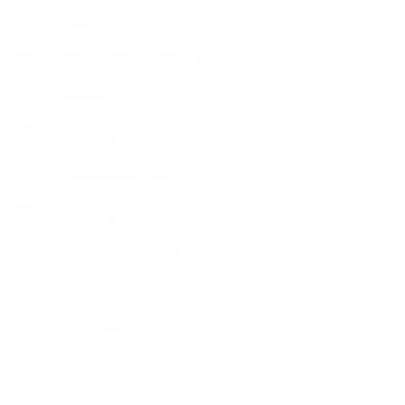
++知識
【Body&mindメンテナンス】
++お勧め
【外部・出張/レッスン】
【コラボレーション】
∟季節の石けん＆アロマ
∟暮らしの質を高める
∟母乳石けん
∟長島塾（長島司先生）
【AEAJ関連】